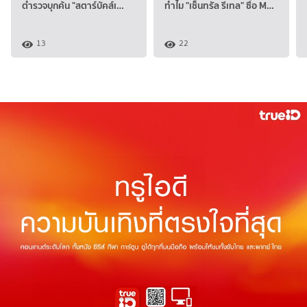
ตำรวจบุกค้น "สตาร์บัคส์เ…
ทำไม "เซ็นทรัล รีเทล" ซื้อ M…
13
22