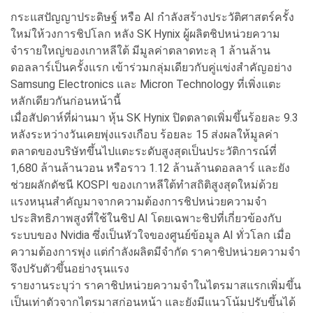
กระแสปัญญาประดิษฐ์ หรือ AI กำลังสร้างประวัติศาสตร์ครั้ง
ใหม่ให้วงการชิปโลก หลัง SK Hynix ผู้ผลิตชิปหน่วยความ
จำรายใหญ่ของเกาหลีใต้ มีมูลค่าตลาดทะลุ 1 ล้านล้าน
ดอลลาร์เป็นครั้งแรก เข้าร่วมกลุ่มเดียวกับคู่แข่งสำคัญอย่าง
Samsung Electronics และ Micron Technology ที่เพิ่งแตะ
หลักเดียวกันก่อนหน้านี้
เมื่อสัปดาห์ที่ผ่านมา หุ้น SK Hynix ปิดตลาดเพิ่มขึ้นร้อยละ 9.3
หลังระหว่างวันเคยพุ่งแรงเกือบ ร้อยละ 15 ส่งผลให้มูลค่า
ตลาดของบริษัทขึ้นไปแตะระดับสูงสุดเป็นประวัติการณ์ที่
1,680 ล้านล้านวอน หรือราว 1.12 ล้านล้านดอลลาร์ และยัง
ช่วยผลักดัชนี KOSPI ของเกาหลีใต้ทำสถิติสูงสุดใหม่ด้วย
แรงหนุนสำคัญมาจากความต้องการชิปหน่วยความจำ
ประสิทธิภาพสูงที่ใช้ในชิป AI โดยเฉพาะชิปที่เกี่ยวข้องกับ
ระบบของ Nvidia ซึ่งเป็นหัวใจของศูนย์ข้อมูล AI ทั่วโลก เมื่อ
ความต้องการพุ่ง แต่กำลังผลิตมีจำกัด ราคาชิปหน่วยความจำ
จึงปรับตัวขึ้นอย่างรุนแรง
รายงานระบุว่า ราคาชิปหน่วยความจำในไตรมาสแรกเพิ่มขึ้น
เป็นเท่าตัวจากไตรมาสก่อนหน้า และยังมีแนวโน้มปรับขึ้นได้