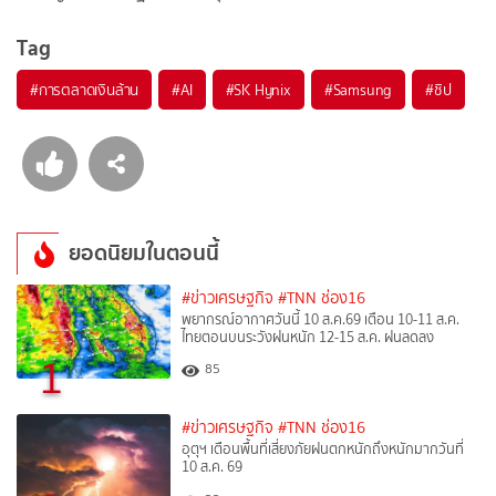
Tag
#
การตลาดเงินล้าน
#
AI
#
SK Hynix
#
Samsung
#
ชิป
ยอดนิยมในตอนนี้
#ข่าวเศรษฐกิจ
#TNN ช่อง16
พยากรณ์อากาศวันนี้ 10 ส.ค.69 เตือน 10-11 ส.ค.
ไทยตอนบนระวังฝนหนัก 12-15 ส.ค. ฝนลดลง
1
85
#ข่าวเศรษฐกิจ
#TNN ช่อง16
อุตุฯ เตือนพื้นที่เสี่ยงภัยฝนตกหนักถึงหนักมากวันที่
10 ส.ค. 69