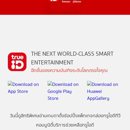
THE NEXT WORLD-CLASS SMART
ENTERTAINMENT
อีกขั้นของความบันเทิงระดับโลกตรงใจคุณ
วันนี้
ดู
สิทธิพิเศษ
อ่าน
เกม
ตาตั้ง
ช้อปปิ้ง
แพ็กเกจ
กล่องทรูไอดีทีวี
คอมมูนิตี้
บริการช่วยเหลือทรูไอดี