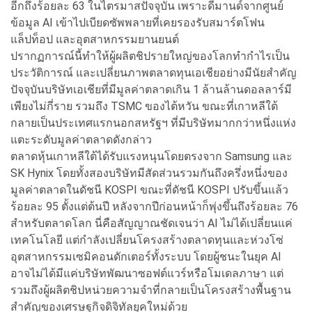
อีกถึงร้อยละ 63 ในไตรมาสปัจจุบัน เพราะดีมานด์จากศูนย์
ข้อมูล AI เข้าไปเบียดซัพพลายที่เคยรองรับสมาร์ตโฟน
แล็ปท็อป และอุตสาหกรรมยานยนต์
ปรากฏการณ์นี้ทำให้ผู้ผลิตชิปรายใหญ่ของโลกทำกำไรเป็น
ประวัติการณ์ และเปลี่ยนภาพตลาดทุนเอเชียอย่างมีนัยสำคัญ
ปัจจุบันบริษัทเอเชียที่มีมูลค่าตลาดเกิน 1 ล้านล้านดอลลาร์มี
เพียงไม่กี่ราย รวมถึง TSMC ของไต้หวัน ขณะที่เกาหลีใต้
กลายเป็นประเทศแรกนอกสหรัฐฯ ที่มีบริษัทมากกว่าหนึ่งแห่ง
แตะระดับมูลค่าตลาดดังกล่าว
ตลาดหุ้นเกาหลีใต้ได้รับแรงหนุนโดยตรงจาก Samsung และ
SK Hynix โดยทั้งสองบริษัทมีสัดส่วนรวมกันถึงครึ่งหนึ่งของ
มูลค่าตลาดในดัชนี KOSPI ขณะที่ดัชนี KOSPI ปรับขึ้นแล้ว
ร้อยละ 95 ตั้งแต่ต้นปี หลังจากปีก่อนหน้าก็พุ่งขึ้นถึงร้อยละ 76
สำหรับตลาดโลก นี่คือสัญญาณชัดเจนว่า AI ไม่ได้เปลี่ยนแค่
เทคโนโลยี แต่กำลังเปลี่ยนโครงสร้างตลาดทุนและห่วงโซ่
อุตสาหกรรมเซมิคอนดักเตอร์ทั้งระบบ โดยผู้ชนะในยุค AI
อาจไม่ได้มีแค่บริษัทพัฒนาซอฟต์แวร์หรือโมเดลภาษา แต่
รวมถึงผู้ผลิตชิปหน่วยความจำที่กลายเป็นโครงสร้างพื้นฐาน
สำคัญของเศรษฐกิจดิจิทัลยุคใหม่ด้วย