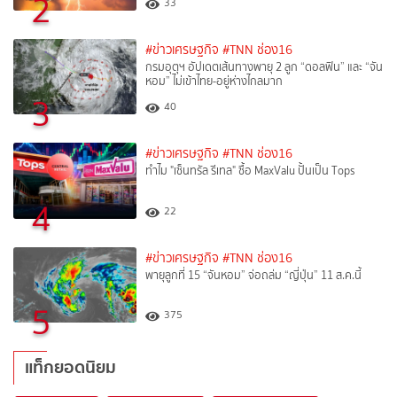
2
33
#ข่าวเศรษฐกิจ
#TNN ช่อง16
กรมอุตุฯ อัปเดตเส้นทางพายุ 2 ลูก “ดอลฟิน” และ “จัน
หอม” ไม่เข้าไทย-อยู่ห่างไกลมาก
3
40
#ข่าวเศรษฐกิจ
#TNN ช่อง16
ทำไม "เซ็นทรัล รีเทล" ซื้อ MaxValu ปั้นเป็น Tops
4
22
#ข่าวเศรษฐกิจ
#TNN ช่อง16
พายุลูกที่ 15 “จันหอม” จ่อถล่ม “ญี่ปุ่น” 11 ส.ค.นี้
5
375
แท็กยอดนิยม