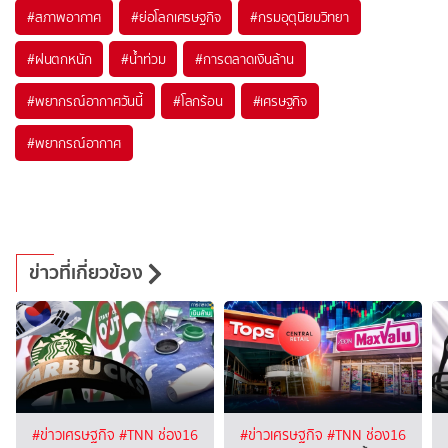
#
สภาพอากาศ
#
ย่อโลกเศรษฐกิจ
#
กรมอุตุนิยมวิทยา
#
ฝนตกหนัก
#
น้ำท่วม
#
การตลาดเงินล้าน
#
พยากรณ์อากาศวันนี้
#
โลกร้อน
#
เศรษฐกิจ
#
พยากรณ์อากาศ
ข่าวที่เกี่ยวข้อง
#ข่าวเศรษฐกิจ
#TNN ช่อง16
#ข่าวเศรษฐกิจ
#TNN ช่อง16