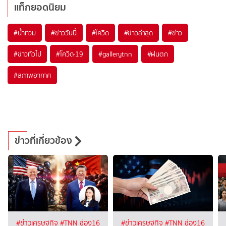
แท็กยอดนิยม
#
น้ำท่วม
#
ข่าววันนี้
#
โควิด
#
ข่าวล่าสุด
#
ข่าว
#
ข่าวทั่วไป
#
โควิด-19
#
gallerytnn
#
ฝนตก
#
สภาพอากาศ
ข่าวที่เกี่ยวข้อง
#ข่าวเศรษฐกิจ
#TNN ช่อง16
#ข่าวเศรษฐกิจ
#TNN ช่อง16