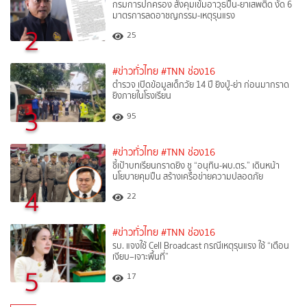
กรมการปกครอง สั่งคุมเข้มอาวุธปืน-ยาเสพติด งัด 6
มาตรการลดอาชญกรรม-เหตุรุนแรง
2
25
#ข่าวทั่วไทย
#TNN ช่อง16
ตำรวจ เปิดข้อมูลเด็กวัย 14 ปี ยิงปู่-ย่า ก่อนมากราด
ยิงภายในโรงเรียน
3
95
#ข่าวทั่วไทย
#TNN ช่อง16
ชี้เป้าบทเรียนกราดยิง ชู “อนุทิน-ผบ.ตร.” เดินหน้า
นโยบายคุมปืน สร้างเครือข่ายความปลอดภัย
4
22
#ข่าวทั่วไทย
#TNN ช่อง16
รบ. แจงใช้ Cell Broadcast กรณีเหตุรุนแรง ใช้ “เตือน
เงียบ–เจาะพื้นที่”
5
17