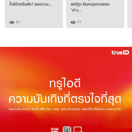
ใกล้ตัวหรือยัง? สงคราม…
สหรัฐฯ ยันเหตุแทรกแซง
"ค่าเ…
23
13