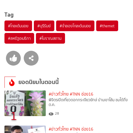
Tag
#
โกลเด้นบอย
#
บุรีรัมย์
#
จำลองโกลเด้นบอย
#
themet
#
สหรัฐอเมริกา
#
โบราณสถาน
ยอดนิยมในตอนนี้
#ข่าวทั่วไทย
#TNN ช่อง16
พิจิตรเปิดเที่ยวดอกกระเจียวยักษ์ บ้านเขาโล้น ชมได้ถึง
ต.ค.
1
28
#ข่าวทั่วไทย
#TNN ช่อง16