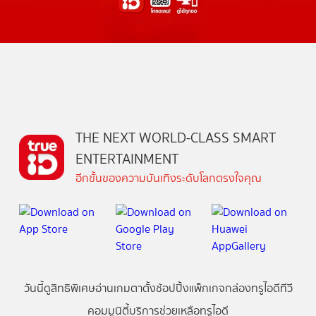
THE NEXT WORLD-CLASS SMART
ENTERTAINMENT
อีกขั้นของความบันเทิงระดับโลกตรงใจคุณ
วันนี้
ดู
สิทธิพิเศษ
อ่าน
เกม
ตาตั้ง
ช้อปปิ้ง
แพ็กเกจ
กล่องทรูไอดีทีวี
คอมมูนิตี้
บริการช่วยเหลือทรูไอดี