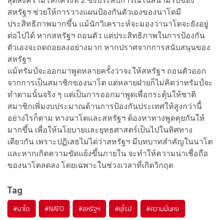
สุดสงครามโลกครั้งที่ 2 ซึ่งประสบการณ์ในสนามรบของ
สหรัฐฯ ช่วยให้การวางแผนป้องกันตัวเองของนาโตมี
ประสิทธิภาพมากขึ้น แม้นักวิเคราะห์จะมองว่านาโตจะยังอยู่
ต่อไปได้ หากสหรัฐฯ ถอนตัว แต่ประสิทธิภาพในการป้องกัน
ตัวเองจะถดถอยลงอย่างมาก หากปราศจากการสนับสนุนของ
สหรัฐฯ
แม้ทรัมป์จะออกมาพูดหลายครั้งว่าจะให้สหรัฐฯ ถอนตัวออก
จากการเป็นสมาชิกของนาโต แต่หลายฝ่ายก็ไม่คิดว่าทรัมป์จะ
ทำตามนั้นจริง ๆ แต่เป็นการออกมาพูดเพื่อกระตุ้นให้ชาติ
สมาชิกเพิ่มงบประมาณด้านการป้องกันประเทศให้สูงกว่านี้
อย่างไรก็ตาม ทางนาโตและสหรัฐฯ ต้องหาทางพูดคุยกันให้
มากขึ้น เพื่อให้นโยบายและยุทธศาสตร์เป็นไปในทิศทาง
เดียวกัน เพราะปฏิเสธไม่ได่ว่าสหรัฐฯ มีบทบาทสำคัญในนาโต
และหากเกิดความขัดแย้งขึ้นภายใน จะทำให้ความน่าเชื่อถือ
ของนาโตลดลง โดยเฉพาะในช่วงเวลาที่เกิดวิกฤต
Tag
#
นาโต
#
NATO
#
สหรัฐฯ
#
ยุโรป
#
ความมั่นคง