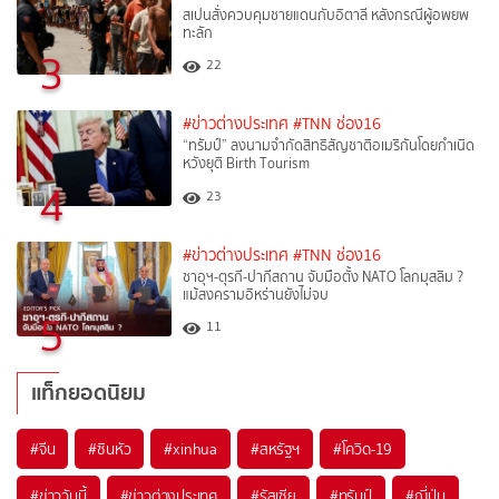
สเปนสั่งควบคุมชายแดนกับอิตาลี หลังกรณีผู้อพยพ
ทะลัก
3
22
#ข่าวต่างประเทศ
#TNN ช่อง16
“ทรัมป์” ลงนามจำกัดสิทธิสัญชาติอเมริกันโดยกำเนิด
หวังยุติ Birth Tourism
4
23
#ข่าวต่างประเทศ
#TNN ช่อง16
ซาอุฯ-ตุรกี-ปากีสถาน จับมือตั้ง NATO โลกมุสลิม ?
แม้สงครามอิหร่านยังไม่จบ
5
11
แท็กยอดนิยม
#
จีน
#
ซินหัว
#
xinhua
#
สหรัฐฯ
#
โควิด-19
#
ข่าววันนี้
#
ข่าวต่างประเทศ
#
รัสเซีย
#
ทรัมป์
#
ญี่ปุ่น