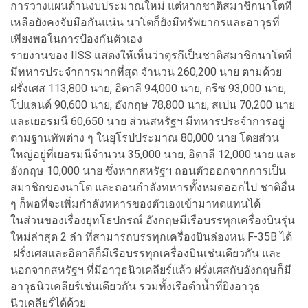
การวางแผนด้านงบประมาณใหม่ แต่หากชาติสมาชิกนาโตที่
เหลือยังคงจับมือกันแน่น นาโตก็ยังมีทรัพยากรและอาวุธที่
เพียงพอในการป้องกันตัวเอง
รายงานของ IISS แสดงให้เห็นว่าตุรกีเป็นชาติสมาชิกนาโตที่
มีทหารประจำการมากที่สุด จำนวน 260,200 นาย ตามด้วย
ฝรั่งเศส 113,800 นาย, อิตาลี 94,000 นาย, กรีซ 93,000 นาย,
โปแลนด์ 90,600 นาย, อังกฤษ 78,800 นาย, สเปน 70,200 นาย
และเยอรมนี 60,650 นาย ส่วนสหรัฐฯ มีทหารประจำการอยู่
ตามฐานทัพต่าง ๆ ในยุโรปประมาณ 80,000 นาย โดยส่วน
ใหญ่อยู่ที่เยอรมนีจำนวน 35,000 นาย, อิตาลี 12,000 นาย และ
อังกฤษ 10,000 นาย ซึ่งหากสหรัฐฯ ถอนตัวออกจากการเป็น
สมาชิกของนาโต และถอนกำลังทหารทั้งหมดออกไป ชาติอื่น
ๆ ก็พอที่จะเพิ่มกำลังทหารของตัวเองเข้ามาทดแทนได้
ในส่วนของเรื่องยุทโธปกรณ์ อังกฤษมีเรือบรรทุกเครื่องบินรุ่น
ใหม่ล่าสุด 2 ลำ ที่สามารถบรรทุกเครื่องบินล่องหน F-35B ได้
ฝรั่งเศสและอิตาลีก็มีเรือบรรทุกเครื่องบินเช่นเดียวกัน และ
นอกจากสหรัฐฯ ที่มีอาวุธนิวเคลียร์แล้ว ฝรั่งเศสกับอังกฤษก็มี
อาวุธนิวเคลียร์เช่นเดียวกัน รวมทั้งเรือดำน้ำที่ยิงอาวุธ
นิวเคลียร์ได้ด้วย