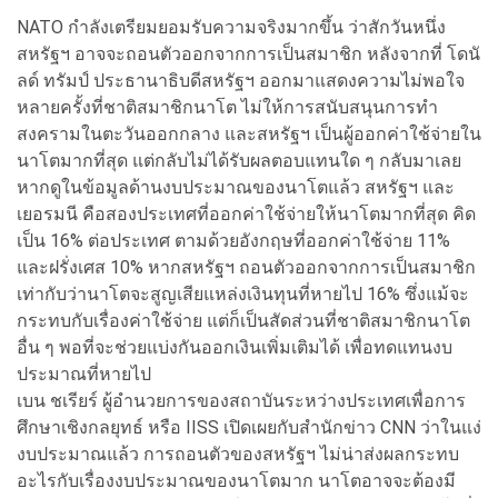
NATO กำลังเตรียมยอมรับความจริงมากขึ้น ว่าสักวันหนึ่ง
สหรัฐฯ อาจจะถอนตัวออกจากการเป็นสมาชิก หลังจากที่ โดนั
ลด์ ทรัมป์ ประธานาธิบดีสหรัฐฯ ออกมาแสดงความไม่พอใจ
หลายครั้งที่ชาติสมาชิกนาโต ไม่ให้การสนับสนุนการทำ
สงครามในตะวันออกกลาง และสหรัฐฯ เป็นผู้ออกค่าใช้จ่ายใน
นาโตมากที่สุด แต่กลับไม่ได้รับผลตอบแทนใด ๆ กลับมาเลย
หากดูในข้อมูลด้านงบประมาณของนาโตแล้ว สหรัฐฯ และ
เยอรมนี คือสองประเทศที่ออกค่าใช้จ่ายให้นาโตมากที่สุด คิด
เป็น 16% ต่อประเทศ ตามด้วยอังกฤษที่ออกค่าใช้จ่าย 11%
และฝรั่งเศส 10% หากสหรัฐฯ ถอนตัวออกจากการเป็นสมาชิก
เท่ากับว่านาโตจะสูญเสียแหล่งเงินทุนที่หายไป 16% ซึ่งแม้จะ
กระทบกับเรื่องค่าใช้จ่าย แต่ก็เป็นสัดส่วนที่ชาติสมาชิกนาโต
อื่น ๆ พอที่จะช่วยแบ่งกันออกเงินเพิ่มเติมได้ เพื่อทดแทนงบ
ประมาณที่หายไป
เบน ชเรียร์ ผู้อำนวยการของสถาบันระหว่างประเทศเพื่อการ
ศึกษาเชิงกลยุทธ์ หรือ IISS เปิดเผยกับสำนักข่าว CNN ว่าในแง่
งบประมาณแล้ว การถอนตัวของสหรัฐฯ ไม่น่าส่งผลกระทบ
อะไรกับเรื่องงบประมาณของนาโตมาก นาโตอาจจะต้องมี