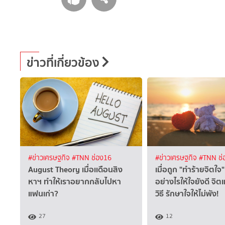
ข่าวที่เกี่ยวข้อง
#ข่าวเศรษฐกิจ
#TNN ช่อง16
#ข่าวเศรษฐกิจ
#TNN ช่
August Theory เมื่อเเดือนสิง
เมื่อถูก "ทำร้ายจิตใ
หาฯ ทำให้เราอยากกลับไปหา
อย่างไรให้ใจยังดี จิ
แฟนเก่า?
วิธี รักษาใจให้ไม่พัง!
27
12