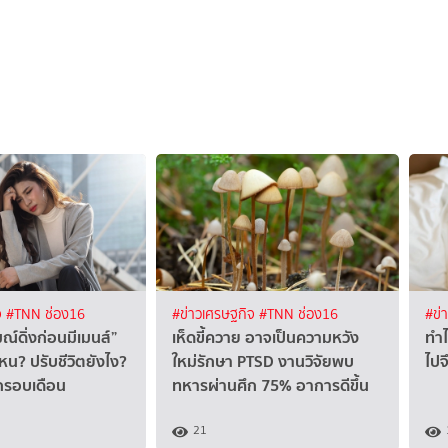
จ
#TNN ช่อง16
#ข่าวเศรษฐกิจ
#TNN ช่อง16
#ข่
ณ์ดิ่งก่อนมีเมนส์”
เห็ดขี้ควาย อาจเป็นความหวัง
ทำไ
น? ปรับชีวิตยังไง?
ใหม่รักษา PTSD งานวิจัยพบ
ไปจ
ุกรอบเดือน
ทหารผ่านศึก 75% อาการดีขึ้น
21