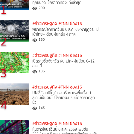
ทุกขนาด เช็กราคาทองแท่งล่าสุด
1
290
#ข่าวเศรษฐกิจ
#TNN ช่อง16
พยากรณ์อากาศวันนี้ 6 ส.ค. 69 พายุคูจิระ ไม่
เข้าไทย - เตือนฝนถล่ม 4 ภาค
2
160
#ข่าวเศรษฐกิจ
#TNN ช่อง16
เปิดรายชื่อจังหวัด ฝนหนัก–ฝนน้อย 6–12
ส.ค. นี้
3
135
#ข่าวเศรษฐกิจ
#TNN ช่อง16
UN ชี้ "เอลนีโญ" เร่งเครื่อง แรงขึ้นตั้งแต่
ส.ค.นี้เป็นต้นไป โลกเตรียมรับศึกอากาศสุด
4
ขั้ว!
145
#ข่าวเศรษฐกิจ
#TNN ช่อง16
หุ้นดาวโจนส์วันนี้ 6 ส.ค. 2569 เพิ่มขึ้น