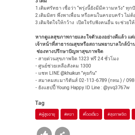
3 เติม
1.เติมศรัทธา เชื่อว่า “พรุ่งนี้ยังมีมีความหวัง” 
2.เติมมิตร พึ่งพาเพื่อน หรือคนในครอบครัว ไม่
3.เติมจิตใจให้กว้าง เปิดใจรับฟังคนอื่น จะช่วยให
หากดูแลสุขภาพกายและใจตัวเองอย่างดีแล้ว แต่อากา
เจ้าหน้าที่สาธารณสุขหรือสถานพยาบาลใกล้บ้า
ช่องทางปรึกษาปัญหาสุขภาพจิต
- สายด่วนสุขภาพจิต 1323 ฟรี 24 ชั่วโมง
- ศูนย์ช่วยเหลือสังคม 1300
- แชท LINE @khuikun "คุยกัน"
- สมาคมสะมาริตันส์ 02-113-6789 (กทม.) / 098-
- ยังแฮปปี้ Young Happy ID Line : @yvq3767w
Tag
#
ผู้สูงอายุ
#
เหงา
#
โดดเดี่ยว
#
สุขภาพจิต