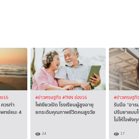
อง16
#ข่าวเศรษฐกิจ
#TNN ช่อง16
#ข่าวเศรษฐกิ
จ" ควรทำ
ไฟเขียวเปิด โรงเรียนผู้สูงอายุ
รับมือ “อารม
ตแพทย์แนะ 4
ยกระดับคุณภาพชีวิตคนสูงวัย
ปรับยาแบบไห
ไม่ให้ใจพังท
24
17