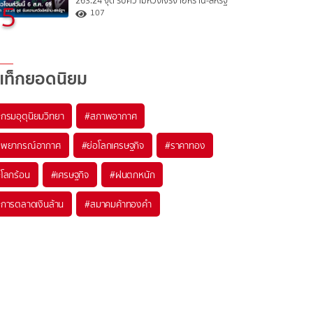
263.24 จุด รับความหวังเจรจาอิหร่าน-สหรัฐ
5
107
แท็กยอดนิยม
#
กรมอุตุนิยมวิทยา
#
สภาพอากาศ
#
พยากรณ์อากาศ
#
ย่อโลกเศรษฐกิจ
#
ราคาทอง
#
โลกร้อน
#
เศรษฐกิจ
#
ฝนตกหนัก
#
การตลาดเงินล้าน
#
สมาคมค้าทองคำ