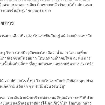
 ไม่ได้กลัวสอบตกอย่างเดียว คือเขาจะกลัวว่าสอบได้ แต่คะแนน
ารแข่งขันมันสูง” จิตเกษม กล่าว
ราชการ
วนมากเลือกที่จะต้องไปแข่งขันกันอยู่ แม้ว่าจะต้องแข่งกับ
ษฐกิจประเทศปัจจุบันของไทยถือว่าต่ำมาก โอกาสที่จะ
ได้ในภาคเอกชนมีน้อยมาก โดยเฉพาะเด็กจบใหม่ ฉะนั้น การ
อนน้ำผึ้งแก้วเล็ก ๆ ที่อยู่บนกลางทะเลทรายที่พวกเขาจะคว้า
้ จะไปทำอะไร ตั้งธุรกิจ จะไปแข่งกับเจ้าสัวยังไง ทุกอย่าง
ความหวังเล็ก ๆ ที่มันยังพอหวังได้อยู่”
อาจจะเงินด้วยน้อยจริง แต่ถ้าสมมติคุณมีครอบครัวที่ป่วย
นละแสน แต่ถ้าสอบราชการได้ คุณก็เบิกได้” จิตเกษม กล่าว