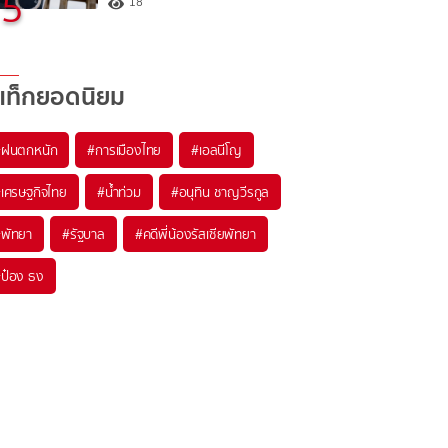
5
18
แท็กยอดนิยม
#
ฝนตกหนัก
#
การเมืองไทย
#
เอลนีโญ
#
เศรษฐกิจไทย
#
น้ำท่วม
#
อนุทิน ชาญวีรกูล
#
พัทยา
#
รัฐบาล
#
คดีพี่น้องรัสเซียพัทยา
#
ป๋อง ธง