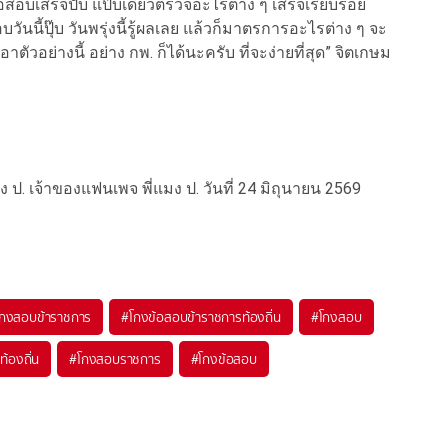
อสอบเสร็จปั๊บ แป๊บเดียวตรวจอะไรต่าง ๆ เสร็จเรียบร้อย
นนี้ปุ๊บ วันพรุ่งนี้รู้ผลเลย แล้วก็มาตรการอะไรต่าง ๆ จะ
ตัวอย่างนี้ อย่าง กพ. ก็ได้นะครับ ที่จะง่ายที่สุด” จิตเกษม
ง ป. เจ้าของแฟนเพจ พี่แมง ป. วันที่ 24 มิถุนายน 2569
โกงสอบข้าราชการ
#
โกงข้อสอบข้าราชการท้องถิ่น
#
โกงสอบ
้องถิ่น
#
โกงสอบราชการ
#
โกงข้อสอบ