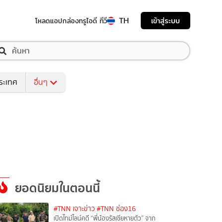
TH
เข้าสู่ระบบ
โหลดแอป
กล่องทรูไอดี ทีวี
ระเทศ
อื่นๆ
ยอดนิยมในตอนนี้
#TNN เจาะข่าว
#TNN ช่อง16
เปิดไทม์ไลน์คดี “พี่น้องรัสเซียหายตัว” จาก