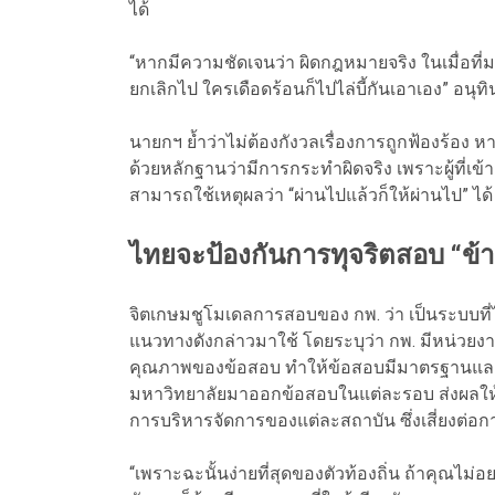
ได้
“หากมีความชัดเจนว่า ผิดกฎหมายจริง ในเมื่อที่มา
ยกเลิกไป ใครเดือดร้อนก็ไปไล่บี้กันเอาเอง” อนุทิ
นายกฯ ย้ำว่าไม่ต้องกังวลเรื่องการถูกฟ้องร้อ
ด้วยหลักฐานว่ามีการกระทำผิดจริง เพราะผู้ที่เข
สามารถใช้เหตุผลว่า “ผ่านไปแล้วก็ให้ผ่านไป” ได้
ไทยจะป้องกันการทุจริตสอบ “ข้าร
จิตเกษมชูโมเดลการสอบของ กพ. ว่า เป็นระบบท
แนวทางดังกล่าวมาใช้ โดยระบุว่า กพ. มีหน่ว
คุณภาพของข้อสอบ ทำให้ข้อสอบมีมาตรฐานและไม
มหาวิทยาลัยมาออกข้อสอบในแต่ละรอบ ส่งผลให้แน
การบริหารจัดการของแต่ละสถาบัน ซึ่งเสี่ยงต่อก
“เพราะฉะนั้นง่ายที่สุดของตัวท้องถิ่น ถ้าคุณ