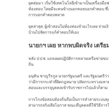
ยุคต่อมา: เริ่มใช้เทคโนโลยีเข้ามาเป็นเครื่องมื
ห้องสอบ โดยมีจะคนข้างนอกคอยบอกคำตอบ ซึ่งผู้
การบอกคำตอบพลาด
ยุคล่าสุด: ผู้เข้าสอบไม่ต้องท่องจำอะไรเลย จ่าย
บ้านไปจัดการแก้คำตอบให้เอง
นายกฯ เผย หากพบผิดจริง เตรีย
หลัง ป.ป.ช. แถลงผลปฏิบัติการทลายเครือข่ายข
ถิ่น
อนุทิน ชาญวีรกูล นายกรัฐมนตรี และรัฐมนตรีว
ว่ามีการกระทำที่ผิดกฎหมาย ปลัดกระทรวงมหา
สอบและบรรจุบุคคลเข้ารับราชการไปแล้วก็ตาม
การโกงข้อสอบท้องถิ่นถือเป็นการทำลายระบบคุ
สามารถจริงเสียโอกาส ขณะที่บุคคลที่ใช้วิธีก