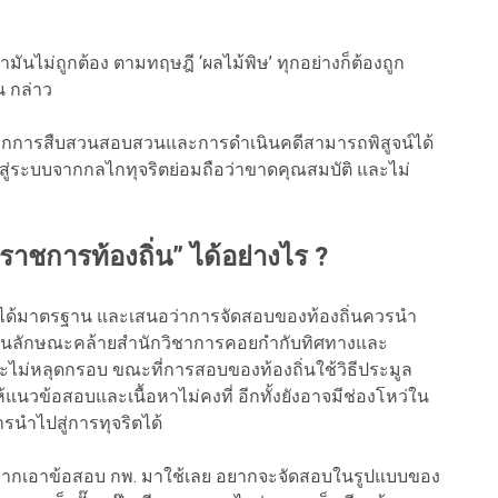
มันไม่ถูกต้อง ตามทฤษฎี ‘ผลไม้พิษ’ ทุกอย่างก็ต้องถูก
น กล่าว
ง หากการสืบสวนสอบสวนและการดำเนินคดีสามารถพิสูจน์ได้
้าสู่ระบบจากกลไกทุจริตย่อมถือว่าขาดคุณสมบัติ และไม่
าชการท้องถิ่น” ได้อย่างไร ?
ี่ได้มาตรฐาน และเสนอว่าการจัดสอบของท้องถิ่นควรนำ
ยงานลักษณะคล้ายสำนักวิชาการคอยกำกับทิศทางและ
่หลุดกรอบ ขณะที่การสอบของท้องถิ่นใช้วิธีประมูล
วข้อสอบและเนื้อหาไม่คงที่ อีกทั้งยังอาจมีช่องโหว่ใน
ารนำไปสู่การทุจริตได้
ไม่อยากเอาข้อสอบ กพ. มาใช้เลย อยากจะจัดสอบในรูปแบบของ