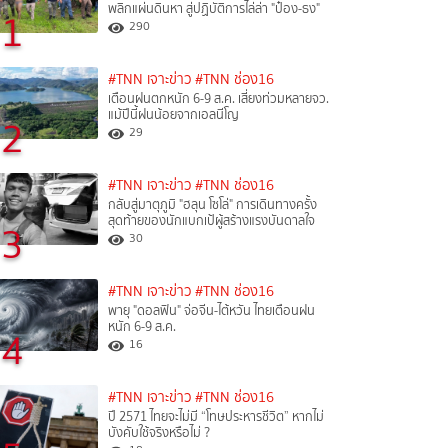
พลิกแผ่นดินหา สู่ปฏิบัติการไล่ล่า "ป๋อง-ธง"
1
290
#TNN เจาะข่าว
#TNN ช่อง16
เตือนฝนตกหนัก 6-9 ส.ค. เสี่ยงท่วมหลายจว.
แม้ปีนี้ฝนน้อยจากเอลนีโญ
2
29
#TNN เจาะข่าว
#TNN ช่อง16
กลับสู่มาตุภูมิ "ฮลุน โซโล่" การเดินทางครั้ง
สุดท้ายของนักแบกเป้ผู้สร้างแรงบันดาลใจ
3
30
#TNN เจาะข่าว
#TNN ช่อง16
พายุ "ดอลฟิน" จ่อจีน-ไต้หวัน ไทยเตือนฝน
หนัก 6-9 ส.ค.
4
16
#TNN เจาะข่าว
#TNN ช่อง16
ปี 2571 ไทยจะไม่มี “โทษประหารชีวิต” หากไม่
บังคับใช้จริงหรือไม่ ?​