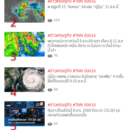
#ข่าวเศรษฐกิจ
#TNN ช่อง16
พายุลูกที่ 15 “จันหอม” จ่อถล่ม “ญี่ปุ่น” 11 ส.ค.นี้
2
315
#ข่าวเศรษฐกิจ
#TNN ช่อง16
พยากรณ์อากาศวันนี้ 8 ส.ค.69 อุตุฯ เตือน 8-11 ส.ค
ทั่วไทยฝนหนัก เหนือ อีสาน ตะวันออก ระวังน้ำท่วม-
น้ำป่า
3
75
#ข่าวเศรษฐกิจ
#TNN ช่อง16
ญี่ปุ่น อพยพ 2 แสนคน รับมือพายุ “ดอลฟิน” คาดขึ้น
ฝั่งที่จีนตอนใต้ 9-10 ส.ค.นี้
4
50
#ข่าวเศรษฐกิจ
#TNN ช่อง16
หุ้นดาวโจนส์วันนี้ 8 ส.ค. 2569 ปิดบวก 151.83 จุด
คลายกังวลเฟดขึ้นดอกเบี้ย
5
55