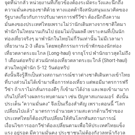
จุดที่น่ากลัว หน่วยงานที่เกี่ยวข้องต้องระมัดระวังและนึกถึง
ความมั่นคงของชาติด้วย ทางแอตต้าจึงสนับสนุนแนวคิดของ
รัฐบาลเกี่ยวกับการปรับมาตรการฟรีวีซ่า ต้องนึกถึงความ
มั่นคงของประเทศไทยเพราะไม่ว่านักเดินทางจากชาติใดมา
พำนักในไทยนานเกินไป ย่อมไม่เป็นผลดี เพราะคนที่เป็นนัก
ท่องเที่ยวจริงๆ มาพำนักในไทยไม่กี่วันเท่านั้น ไม่มีเวลามา
เที่ยวนาน 2-3 เดือน โดยพฤติกรรมการเข้าพักของนักท่อง
เที่ยวตลาดระยะไกล (Long-haul) จากยุโรป พำนักยาวสุดไม่ถึง
1 เดือนต่อทริป ส่วนนักท่องเที่ยวตลาดระยะใกล้ (Short-haul)
ส่วนใหญ่พำนัก 5-12 วันต่อทริป
ดังนั้นจึงรู้สึกเป็นห่วงสถานการณ์ชาวต่างชาติเดินทางเข้าไทย
ที่บางส่วนไม่ได้เข้ามาเพื่อการท่องเที่ยว แต่พอมีมาตรการฟรี
วีซ่า ถ้าเราไม่กลั่นกรองดีๆ ก็เข้ามาได้ง่าย และพอเข้ามามาก
เกินไปก็สร้างผลกระทบตามมา เช่น ปัญหาสแกมเมอร์ ดังนั้น
ประเด็น “ความมั่นคง” จึงเป็นเรื่องสำคัญ เพราะตอนนี้ “โลก
เปลี่ยนไปแล้ว” มาตรการอำนวยความสะดวกด้านวีซ่าของ
ประเทศไทยก็ต้องปรับเปลี่ยนให้ทันโลกทันสถานการณ์
เงื่อนไขการออกวีซ่าต้องเปลี่ยนตามเพื่อให้ประเทศไทยแข็ง
แรง อยู่รอด มีความมั่นคง ประชาชนไม่ต้องกังวลหน้ากังวล