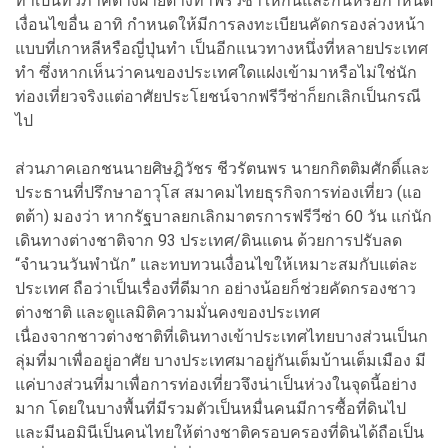
ทำเป็นทวิภาคีต่างฝ่ายต่างทำฟรีวีซ่าให้กันและกันหรือกำหนด
เงื่อนไขอื่น อาทิ กำหนดให้มีการลงทะเบียนคัดกรองล่วงหน้า
แบบที่เกาหลีหรือญี่ปุ่นทำ เป็นอีกแนวทางหนึ่งที่หลายประเทศ
ทำ ซึ่งหากเห็นว่าคนของประเทศใดแฝงเข้ามาหรือไม่ใช่นัก
ท่องเที่ยวจริงแต่อาศัยประโยชน์จากฟรีวีซ่าก็ยกเลิกเป็นกรณี
ไป
ส่วนภาคเอกชนนายศิษฎิวัชร ชีวรัตนพร นายกกิตติมศักดิ์และ
ประธานที่ปรึกษาอาวุโส สมาคมไทยธุรกิจการท่องเที่ยว (แอ
ตต้า) มองว่า หากรัฐบาลยกเลิกมาตรการฟรีวีซ่า 60 วัน แก่นัก
เดินทางต่างชาติจาก 93 ประเทศ/ดินแดน ด้วยการปรับลด
“จำนวนวันพำนัก” และทบทวนเงื่อนไขให้เหมาะสมกับแต่ละ
ประเทศ ถือว่าเป็นเรื่องที่ดีมาก อย่างน้อยก็ช่วยคัดกรองชาว
ต่างชาติ และดูแลมิติความมั่นคงของประเทศ
เนื่องจากชาวต่างชาติที่เดินทางเข้าประเทศไทยบางส่วนเป็นก
ลุ่มที่มาเพื่ออยู่อาศัย บางประเทศมาอยู่กันเต็มบ้านเต็มเมือง มี
แค่บางส่วนที่มาเพื่อการท่องเที่ยวจึงน่าเป็นห่วงในจุดนี้อย่าง
มาก โดยในบางพื้นที่มีรวมตัวเป็นหมื่นคนมีการซื้อที่ดินไป
และมีนอมินีเป็นคนไทยให้ต่างชาติครอบครองที่ดินได้ถือเป็น