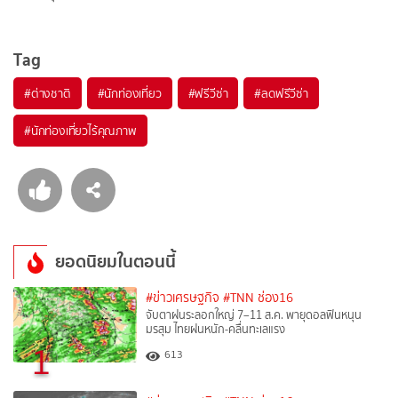
Tag
#
ต่างชาติ
#
นักท่องเที่ยว
#
ฟรีวีซ่า
#
ลดฟรีวีซ่า
#
นักท่องเที่ยวไร้คุณภาพ
ยอดนิยมในตอนนี้
#ข่าวเศรษฐกิจ
#TNN ช่อง16
จับตาฝนระลอกใหญ่ 7–11 ส.ค. พายุดอลฟินหนุน
มรสุม ไทยฝนหนัก-คลื่นทะเลแรง
1
613