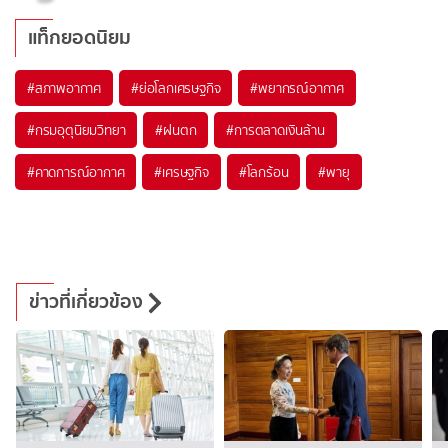
แท็กยอดนิยม
#
สภาพอากาศ
#
ย่อโลกเศรษฐกิจ
#
พยากรณ์อากาศ
#
กรมอุตุนิยมวิทยา
#
ฝนตก
#
การตลาดเงินล้าน
#
คาดการณ์อากาศ
#
เศรษฐกิจ
#
โลกร้อน
#
พายุ
ข่าวที่เกี่ยวข้อง