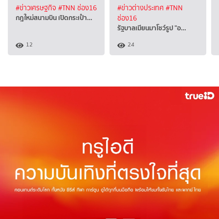
#ข่าวเศรษฐกิจ
#TNN ช่อง16
#ข่าวต่างประเทศ
#TNN
กฎใหม่สนามบิน เปิดกระเป๋า…
ช่อง16
รัฐบาลเมียนมาโชว์รูป "อ…
12
24