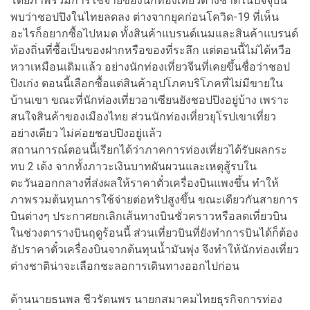
โดยภาพรวมการใช้จ่ายของนักท่องเที่ยวต่างชาติในปัจจุบัน
พบว่าชอปปิงในไทยลดลง ต่างจากยุคก่อนโควิด-19 ที่เห็น
อะไรก็อยากซื้อไปหมด ทั้งสินค้าแบรนด์เนมและสินค้าแบรนด์
ท้องถิ่นที่ซื้อเป็นของฝากหรือของที่ระลึก แต่ตอนนี้ไม่ได้หวือ
หวาเหมือนเดิมแล้ว อย่างนักท่องเที่ยวจีนที่เคยขึ้นชื่อว่าชอป
ปิงเก่ง ตอนนี้เลือกซื้อแต่สินค้าอุปโภคบริโภคที่ไม่มีขายใน
บ้านเขา ขณะที่นักท่องเที่ยวอาเซียนยังชอปปิงอยู่บ้าง เพราะ
สนใจสินค้าของเมืองไทย ส่วนนักท่องเที่ยวยุโรปเขาเที่ยว
อย่างเดียว ไม่ค่อยชอปปิงอยู่แล้ว
สถานการณ์ตอนนี้เรียกได้ว่าภาคการท่องเที่ยวได้รับผลกระ
ทบ 2 เด้ง จากทั้งภาวะเงินบาทผันผวนและเหตุสู้รบใน
ตะวันออกกลางที่ส่งผลให้ราคาตั๋วเครื่องบินแพงขึ้น ทำให้
ภาพรวมต้นทุนการใช้จ่ายต่อทริปสูงขึ้น ขณะเดียวกันสายการ
บินต่างๆ ประกาศยกเลิกเส้นทางบินชั่วคราวหรือลดเที่ยวบิน
ในช่วงตารางบินฤดูร้อนนี้ ส่วนเที่ยวบินที่ยังทำการบินได้ก็ต้อง
อัปราคาตั๋วเครื่องบินจากต้นทุนน้ำมันพุ่ง จึงทำให้นักท่องเที่ยว
ต่างชาติน่าจะเลือกชะลอการเดินทางออกไปก่อน
ด้านนายธนพล ชีวรัตนพร นายกสมาคมไทยธุรกิจการท่อง