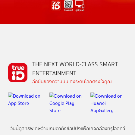
THE NEXT WORLD-CLASS SMART
ENTERTAINMENT
อีกขั้นของความบันเทิงระดับโลกตรงใจคุณ
วันนี้
ดู
สิทธิพิเศษ
อ่าน
เกม
ตาตั้ง
ช้อปปิ้ง
แพ็กเกจ
กล่องทรูไอดีทีวี