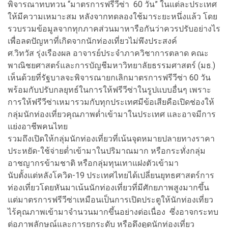
พิจารณาทบทวน “มาตรการฟรีวีซ่า 60 วัน” ในแต่ละประเทศ
ให้มีความเหมาะสม หลังจากทดลองใช้มาระยะหนึ่งแล้ว โดย
รวบรวมข้อมูลจากทุกภาคส่วนมาหารือกันว่าควรปรับอย่างไร
เพื่อลดปัญหาที่เกิดจากนักท่องเที่ยวไม่พึงประสงค์
ศ.วิทวัส รุ่งเรืองผล อาจารย์ประจำภาควิชาการตลาด คณะ
พาณิชยศาสตร์และการบัญชีมหาวิทยาลัยธรรมศาสตร์ (มธ.)
เห็นด้วยที่รัฐบาลจะพิจารณายกเลิกมาตรการฟรีวีซ่า 60 วัน
พร้อมกับปรับกลยุทธ์ในการให้ฟรีวีซ่าในรูปแบบอื่นๆ เพราะ
การให้ฟรีวีซ่าเหมารวมกับทุกประเทศมีข้อเสียคือเปิดช่องให้
กลุ่มนักท่องเที่ยวคุณภาพต่ำเข้ามาในประเทศ และอาจมีการ
แย่งอาชีพคนไทย
รวมถึงเปิดให้กลุ่มนักท่องเที่ยวที่เน้นจุดหมายปลายทางราคา
ประหยัด-ใช้จ่ายต่ำเข้ามาในปริมาณมาก หรือกระทั่งกลุ่ม
อาชญากรข้ามชาติ หรือกลุ่มทุนเทาแฝงตัวเข้ามา
นับตั้งแต่หลังโควิด-19 ประเทศไทยได้เปลี่ยนยุทธศาสตร์การ
ท่องเที่ยวโดยหันมาเน้นนักท่องเที่ยวที่มีศักยภาพสูงมากขึ้น
แต่มาตรการฟรีวีซ่าเหมือนเป็นการเปิดประตูให้นักท่องเที่ยว
ไร้คุณภาพเข้ามาจำนวนมากขึ้นอย่างต่อเนื่อง ซึ่งอาจกระทบ
ต่อภาพลักษณ์และการยกระดับ หรือดึงดูดนักท่องเที่ยว