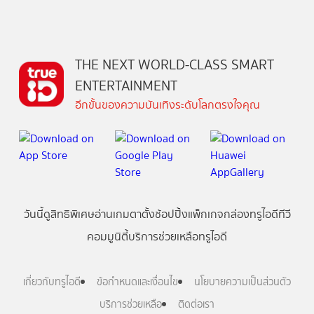
THE NEXT WORLD-CLASS SMART
ENTERTAINMENT
อีกขั้นของความบันเทิงระดับโลกตรงใจคุณ
วันนี้
ดู
สิทธิพิเศษ
อ่าน
เกม
ตาตั้ง
ช้อปปิ้ง
แพ็กเกจ
กล่องทรูไอดีทีวี
คอมมูนิตี้
บริการช่วยเหลือทรูไอดี
เกี่ยวกับทรูไอดี
ข้อกำหนดและเงื่อนไข
นโยบายความเป็นส่วนตัว
บริการช่วยเหลือ
ติดต่อเรา