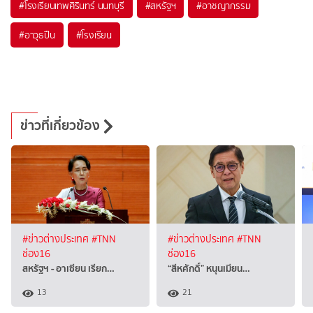
#
โรงเรียนเทพศิรินทร์ นนทบุรี
#
สหรัฐฯ
#
อาชญากรรม
#
อาวุธปืน
#
โรงเรียน
ข่าวที่เกี่ยวข้อง
#ข่าวต่างประเทศ
#TNN
#ข่าวต่างประเทศ
#TNN
ช่อง16
ช่อง16
สหรัฐฯ - อาเซียน เรียก…
“สีหศักดิ์”​ หนุนเมียน…
13
21