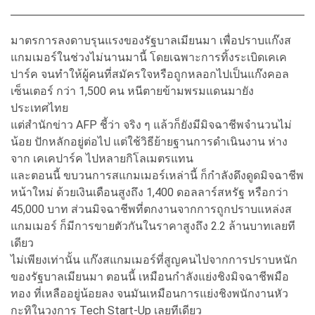
มาตรการลงดาบรุนแรงของรัฐบาลเมียนมา เพื่อปราบแก๊งส
แกมเมอร์ในช่วงไม่นานมานี้ โดยเฉพาะการทิ้งระเบิดเคเค
ปาร์ค จนทำให้ผู้คนที่สมัครใจหรือถูกหลอกไปเป็นแก๊งคอล
เซ็นเตอร์ กว่า 1,500 คน หนีตายข้ามพรมแดนมายัง
ประเทศไทย
แต่สำนักข่าว AFP ชี้ว่า จริง ๆ แล้วก็ยังมีมิจฉาชีพจำนวนไม่
น้อย ปักหลักอยู่ต่อไป แต่ใช้วิธีย้ายฐานการดำเนินงาน ห่าง
จาก เคเคปาร์ค ไปหลายกิโลเมตรแทน
และตอนนี้ ขบวนการสแกมเมอร์เหล่านี้ ก็กำลังดึงดูดมิจฉาชีพ
หน้าใหม่ ด้วยเงินเดือนสูงถึง 1,400 ดอลลาร์สหรัฐ หรือกว่า
45,000 บาท ส่วนมิจฉาชีพที่ตกงานจากการถูกปราบแหล่งส
แกมเมอร์ ก็มีการขายตัวกันในราคาสูงถึง 2.2 ล้านบาทเลยที
เดียว
ไม่เพียงเท่านั้น แก๊งสแกมเมอร์ที่สูญคนไปจากการปราบหนัก
ของรัฐบาลเมียนมา ตอนนี้ เหมือนกำลังแย่งชิงมิจฉาชีพมือ
ทอง ที่เหลืออยู่น้อยลง จนมันเหมือนการแย่งชิงพนักงานหัว
กะทิในวงการ Tech Start-Up เลยทีเดียว