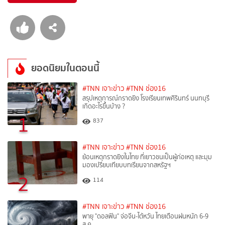
ยอดนิยมในตอนนี้
#TNN เจาะข่าว
#TNN ช่อง16
สรุปเหตุการณ์กราดยิง โรงเรียนเทพศิรินทร์ นนทบุรี
เกิดอะไรขึ้นบ้าง ?
1
837
#TNN เจาะข่าว
#TNN ช่อง16
ย้อนเหตุกราดยิงในไทย ที่เยาวชนเป็นผู้ก่อเหตุ และมุม
มองเปรียบเทียบบทเรียนจากสหรัฐฯ
2
114
#TNN เจาะข่าว
#TNN ช่อง16
พายุ "ดอลฟิน" จ่อจีน-ไต้หวัน ไทยเตือนฝนหนัก 6-9
ส.ค.