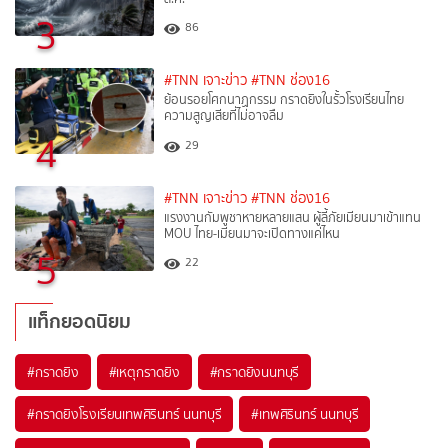
3
86
#TNN เจาะข่าว
#TNN ช่อง16
ย้อนรอยโศกนาฏกรรม กราดยิงในรั้วโรงเรียนไทย
ความสูญเสียที่ไม่อาจลืม
4
29
#TNN เจาะข่าว
#TNN ช่อง16
แรงงานกัมพูชาหายหลายแสน ผู้ลี้ภัยเมียนมาเข้าแทน
MOU ไทย-เมียนมาจะเปิดทางแค่ไหน
5
22
แท็กยอดนิยม
#
กราดยิง
#
เหตุกราดยิง
#
กราดยิงนนทบุรี
#
กราดยิงโรงเรียนเทพศิรินทร์ นนทบุรี
#
เทพศิรินทร์ นนทบุรี