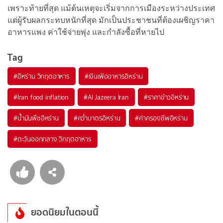
เพราะท้ายที่สุด แม้ต้นเหตุจะเริ่มจากการเมืองระหว่างประเทศ
แต่ผู้รับผลกระทบหนักที่สุด มักเป็นประชาชนที่ต้องเผชิญราคา
อาหารแพง ค่าใช้จ่ายพุ่ง และกำลังซื้อที่หายไป
Tag
#
อิหร่าน วิกฤตอาหาร
#
เงินเฟ้ออาหารอิหร่าน
#
Iran food inflation
#
Al Jazeera Iran
#
ราคาข้าวอิหร่าน
#
น้ำมันพืชอิหร่าน
#
คว่ำบาตรอิหร่าน
#
ค่าครองชีพอิหร่าน
#
ตะวันออกกลาง วิกฤตอาหาร
ยอดนิยมในตอนนี้