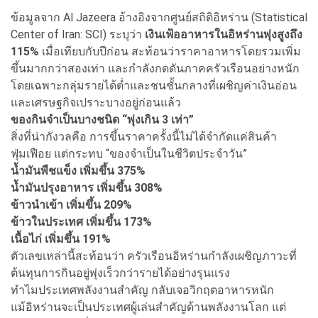
ข้อมูลจาก Al Jazeera อ้างอิงจากศูนย์สถิติอิหร่าน (Statistical
Center of Iran: SCI) ระบุว่า
เ
งินเฟ้ออาหารในอิหร่านพุ่งสูงถึง
115%
เมื่อเทียบกับปีก่อน สะท้อนว่าราคาอาหารโดยรวมเพิ่ม
ขึ้นมากกว่าสองเท่า และกำลังกดดันภาคครัวเรือนอย่างหนัก
โดยเฉพาะกลุ่มรายได้ต่ำและชนชั้นกลางที่เผชิญค่าเงินอ่อน
และเศรษฐกิจเปราะบางอยู่ก่อนแล้ว
ของกินจำเป็นบางชนิด “พุ่งเกิน 3 เท่า”
สิ่งที่น่ากังวลคือ การขึ้นราคาครั้งนี้ไม่ได้จำกัดแค่สินค้า
ฟุ่มเฟือย แต่กระทบ “ของจำเป็นในชีวิตประจำวัน”
น้ำมันพืชแข็ง เพิ่มขึ้น 375%
น้ำมันปรุงอาหาร เพิ่มขึ้น 308%
ข้าวนำเข้า เพิ่มขึ้น 209%
ข้าวในประเทศ เพิ่มขึ้น 173%
เนื้อไก่ เพิ่มขึ้น 191%
ตัวเลขเหล่านี้สะท้อนว่า ครัวเรือนอิหร่านกำลังเผชิญภาวะที่
ต้นทุนการกินอยู่พุ่งเร็วกว่ารายได้อย่างรุนแรง
ทำไมประเทศพลังงานสำคัญ กลับเจอวิกฤตอาหารหนัก
แม้อิหร่านจะเป็นประเทศผู้เล่นสำคัญด้านพลังงานโลก แต่