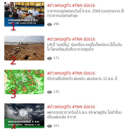
#ข่าวเศรษฐกิจ
#TNN ช่อง16
ราคาทองรูปพรรณวันนี้ 6 ส.ค. 2569 รวมทุกขนาด เช็
กราคาทองแท่งล่าสุด
1
296
#ข่าวเศรษฐกิจ
#TNN ช่อง16
UN ชี้ "เอลนีโญ" เร่งเครื่อง แรงขึ้นตั้งแต่ส.ค.นี้เป็นต้น
ไป โลกเตรียมรับศึกอากาศสุดขั้ว!
2
171
#ข่าวเศรษฐกิจ
#TNN ช่อง16
เปิดรายชื่อจังหวัด ฝนหนัก–ฝนน้อย 6–12 ส.ค. นี้
3
135
#ข่าวเศรษฐกิจ
#TNN ช่อง16
พยากรณ์อากาศวันนี้ 6 ส.ค. 69 พายุคูจิระ ไม่เข้าไทย -
เตือนฝนถล่ม 4 ภาค
4
161