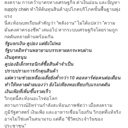
สงคราม การคว่ำบาตรทางเศรษฐกิจ ค่าเงินอ่อน และปัญหา
supply chain ทำให้ต้นทุนสินค้าอุปโภคบริโภคขั้นพื้นฐานพุ่ง
แรง
นี่สะท้อนบทเรียนสำคัญว่า “พลังงาน” ไม่ได้แปลว่า “ความ
มั่นคงค่าครองชีพ” เสมอไป หากระบบเศรษฐกิจโดยรวมถูก
กดดันหลายด้านพร้อมกัน
รัฐแจกเงิน-คูปอง แต่ยังไม่พอ
รัฐบาลอิหร่านพยายามบรรเทาผลกระทบผ่าน
เงินอุดหนุน
คูปองอิเล็กทรอนิกส์ซื้อสินค้าจำเป็น
ปราบปรามการกักตุนสินค้า
แต่ความช่วยเหลือเฉลี่ยยังต่ำกว่า 10 ดอลลาร์ต่อคนต่อเดือน
ทำให้หลายฝ่ายมองว่า ยังไม่เพียงพอเทียบกับแรงกดดัน
เงินเฟ้อที่เพิ่มขึ้นรวดเร็ว
วิกฤตนี้สะท้อนอะไรต่อโลก
สถานการณ์อิหร่านกำลังสะท้อนภาพชัดว่า เมื่อสงคราม
ภูมิรัฐศาสตร์ เงินเฟ้อ และอาหารเชื่อมโยงกัน วิกฤตที่แท้จริง
อาจไม่ใช่แค่ในสนามรบ แต่คือ “ชีวิตประจำวันของ
ประชาชน”