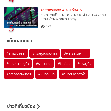
#ข่าวเศรษฐกิจ
#TNN ช่อง16
หุ้นดาวโจนส์วันนี้ 6 ส.ค. 2569 เพิ่มขึ้น 263.24 จุด รับ
ความหวังเจรจาอิหร่าน-สหรัฐ
5
129
แท็กยอดนิยม
#
สภาพอากาศ
#
กรมอุตุนิยมวิทยา
#
พยากรณ์อากาศ
#
ย่อโลกเศรษฐกิจ
#
ราคาทอง
#
โลกร้อน
#
เศรษฐกิจ
#
การตลาดเงินล้าน
#
ฝนตกหนัก
#
สมาคมค้าทองคำ
ข่าวที่เกี่ยวข้อง