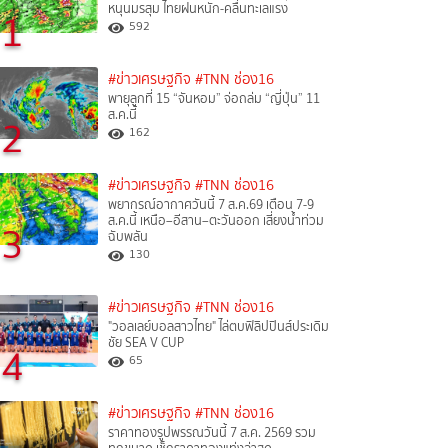
หนุนมรสุม ไทยฝนหนัก-คลื่นทะเลแรง
1
592
#ข่าวเศรษฐกิจ
#TNN ช่อง16
พายุลูกที่ 15 “จันหอม” จ่อถล่ม “ญี่ปุ่น” 11
ส.ค.นี้
2
162
#ข่าวเศรษฐกิจ
#TNN ช่อง16
พยากรณ์อากาศวันนี้ 7 ส.ค.69 เตือน 7-9
ส.ค.นี้ เหนือ–อีสาน–ตะวันออก เสี่ยงน้ำท่วม
3
ฉับพลัน
130
#ข่าวเศรษฐกิจ
#TNN ช่อง16
"วอลเลย์บอลสาวไทย" ไล่ตบฟิลิปปินส์ประเดิม
ชัย SEA V CUP
4
65
#ข่าวเศรษฐกิจ
#TNN ช่อง16
ราคาทองรูปพรรณวันนี้ 7 ส.ค. 2569 รวม