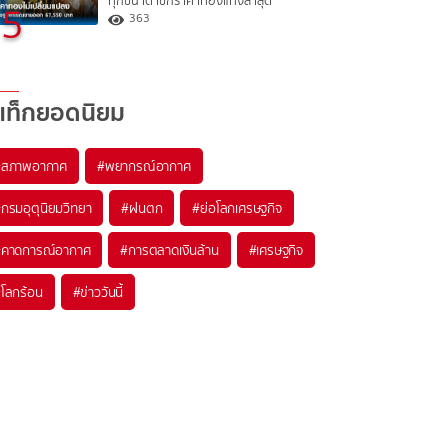
ทุกขนาด เช็กราคาทองแท่งล่าสุด
5
363
แท็กยอดนิยม
#
สภาพอากาศ
#
พยากรณ์อากาศ
#
กรมอุตุนิยมวิทยา
#
ฝนตก
#
ย่อโลกเศรษฐกิจ
#
คาดการณ์อากาศ
#
การตลาดเงินล้าน
#
เศรษฐกิจ
#
โลกร้อน
#
ข่าววันนี้