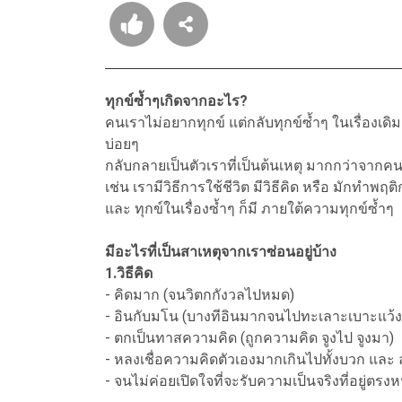
ทุกข์ซ้ำๆเกิดจากอะไร?
คนเราไม่อยากทุกข์ แต่กลับทุกข์ซ้ำๆ ในเรื่องเดิ
บ่อยๆ
กลับกลายเป็นตัวเราที่เป็นต้นเหตุ มากกว่าจากคนอ
เช่น เรามีวิธีการใช้ชีวิต มีวิธีคิด หรือ มักทำพฤ
และ ทุกข์ในเรื่องซ้ำๆ ก็มี ภายใต้ความทุกข์ซ้ำๆ
มีอะไรที่เป็นสาเหตุจากเราซ่อนอยู่บ้าง
1.วิธีคิด
- คิดมาก (จนวิตกกังวลไปหมด)
- อินกับมโน (บางทีอินมากจนไปทะเลาะเบาะแว้งก
- ตกเป็นทาสความคิด (ถูกความคิด จูงไป จูงมา)
- หลงเชื่อความคิดตัวเองมากเกินไปทั้งบวก และ
- จนไม่ค่อยเปิดใจที่จะรับความเป็นจริงที่อยู่ตรงห