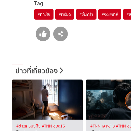
Tag
#
ทุกข์ใจ
#
เครียด
#
ซึมเศร้า
#
จิตแพทย์
#
ส
ข่าวที่เกี่ยวข้อง
#ข่าวเศรษฐกิจ
#TNN ช่อง16
#TNN เจาะข่าว
#TNN ช่