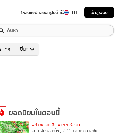
TH
เข้าสู่ระบบ
โหลดแอป
กล่องทรูไอดี ทีวี
ระเทศ
อื่นๆ
ยอดนิยมในตอนนี้
#ข่าวเศรษฐกิจ
#TNN ช่อง16
จับตาฝนระลอกใหญ่ 7–11 ส.ค. พายุดอลฟิน