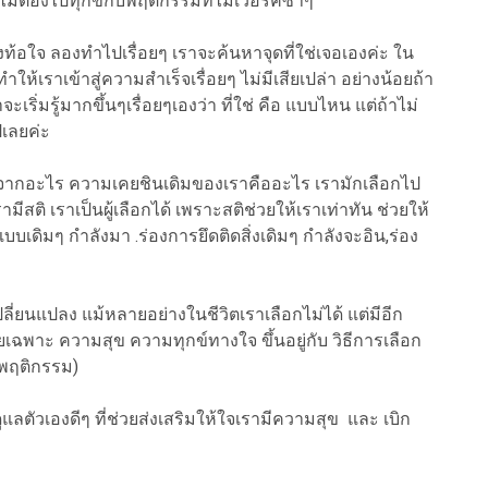
ไม่ต้องไปทุกข์กับพฤติกรรมที่ไม่เวอร์คซ้ำๆ
งท้อใจ ลองทำไปเรื่อยๆ เราจะค้นหาจุดที่ใช่เจอเองค่ะ ใน
ำให้เราเข้าสู่ความสำเร็จเรื่อยๆ ไม่มีเสียเปล่า อย่างน้อยถ้า
าจะเริ่มรู้มากขึ้นๆเรื่อยๆเองว่า ที่ใช่ คือ แบบไหน แต่ถ้าไม่
เลยค่ะ
์ซ้ำๆจากอะไร ความเคยชินเดิมของเราคืออะไร เรามักเลือกไป
รามีสติ เราเป็นผู้เลือกได้ เพราะสติช่วยให้เราเท่าทัน ช่วยให้
ดแบบเดิมๆ กำลังมา .ร่องการยึดติดสิ่งเดิมๆ กำลังจะอิน,ร่อง
ลี่ยนแปลง แม้หลายอย่างในชีวิตเราเลือกไม่ได้ แต่มีอีก
ดยเฉพาะ ความสุข ความทุกข์ทางใจ ขึ้นอยู่กับ วิธีการเลือก
งพฤติกรรม)
อดูแลตัวเองดีๆ ที่ช่วยส่งเสริมให้ใจเรามีความสุข และ เบิก