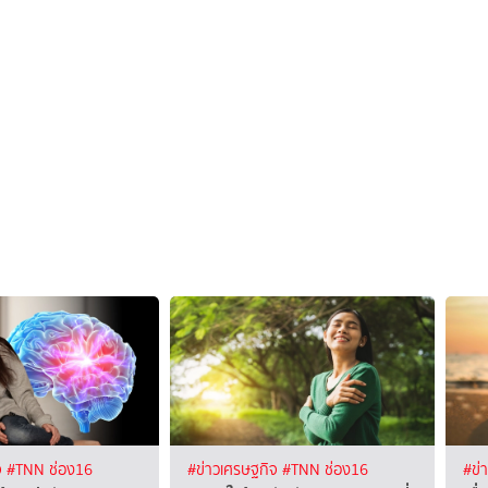
จ
#TNN ช่อง16
#ข่าวเศรษฐกิจ
#TNN ช่อง16
#ข่