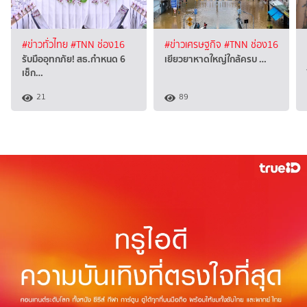
#ข่าวทั่วไทย
#TNN ช่อง16
#ข่าวเศรษฐกิจ
#TNN ช่อง16
รับมืออุทกภัย! สธ.กำหนด 6
เยียวยาหาดใหญ่ใกล้ครบ …
เช็ก…
21
89