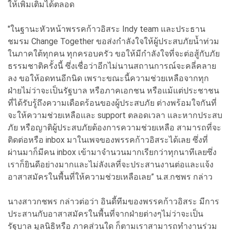
ให้เพิ่มเติมได้ตลอด
"ในฐานะหัวหน้าพรรคก้าวอิสระ Indy team และประธาน
ชมรม Change Together ขอส่งกำลังใจให้ผู้ประสบภัยน้ำท่วม
ในภาคใต้ทุกคน ทุกครอบครัว ขอให้มีกำลังใจที่จะต่อสู้กับภัย
ธรรมชาติครั้งนี้ ซึ่งเชื่อว่าอีกไม่นานสถานการณ์จะคลี่คลาย
ลง ขอให้อดทนอีกนิด เพราะขณะนี้ความช่วยเหลือจากทุก
ฝ่ายไม่ว่าจะเป็นรัฐบาล หรือภาคเอกชน หรือแม้แต่ประชาชน
ที่ได้รับรู้ถึงความเดือดร้อนของผู้ประสบภัย ต่างพร้อมใจกันที่
จะให้ความช่วยเหลือและ support ตลอดเวลา และหากประสบ
ภัย หรือญาติผู้ประสบภัยต้องการความช่วยเหลือ สามารถที่จะ
ติดต่อหรือ inbox มาในเพจของพรรคก้าวอิสระได้เลย ซึ่งที่
ผ่านมาก็มีคน inbox เข้ามาจำนวนมากเรียกว่าทุกนาทีเลยซึ่ง
เราก็ยินดีอย่างมากและไม่ลังเลที่จะประสานงานต่อและแจ้ง
อาสาสมัครในพื้นที่ให้ความช่วยเหลือเลย” น.ส.กชพร กล่าว
นางสาวกชพร กล่าวต่อว่า อินดี้ทีมของพรรคก้าวอิสระ มีการ
ประสานกับอาสาสมัครในพื้นที่จากฝ่ายต่างๆไม่ว่าจะเป็น
รัฐบาล มูลนิธิหรือ ภาคส่วนใด ก็ตามเราสามารถทำงานร่วม