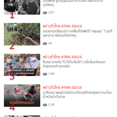
น้องพั้นช์ ลูกบุญธรรมก้อง ห้วยไร่ เสียชีวิตจาก
อุบัติเหตุ
1
222
#ข่าวทั่วไทย
#TNN ช่อง16
ขอนแก่นเตรียมประกาศพื้นที่ภัยพิบัติ "หลุมยุบ" 7 จุดที่
ภูผาม่าน พร้อมเปิดสาเหตุ
2
42
#ข่าวทั่วไทย
#TNN ช่อง16
ชื่นชม! ยายวัย 70 ปีเก็บเงินได้ 3 หมื่นรีบแจ้งจนท.
ล่าสุดเจอเจ้าของแล้ว
3
1.8K
#ข่าวทั่วไทย
#TNN ช่อง16
น่าชื่นชม! พลเมืองดีเล่านาทีช่วยชีวิตหญิงสาวกระโดด
น้ำหวังฆ่าตัวตาย
4
2.3K