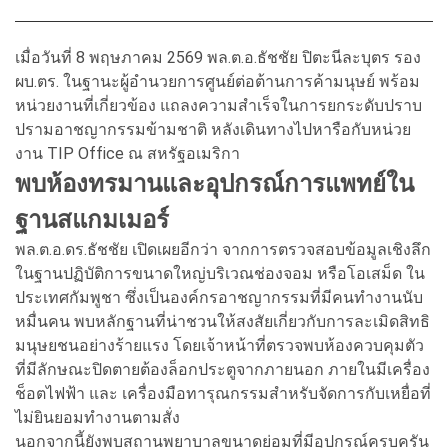
เมื่อวันที่ 8 พฤษภาคม 2569 พล.ต.อ.ธัชชัย ปิตะนีละบุตร รอง
ผบ.ตร. ในฐานะผู้อำนวยการศูนย์ต่อต้านการค้ามนุษย์ พร้อม
หน่วยงานที่เกี่ยวข้อง แถลงความสำเร็จในการยกระดับปราบ
ปรามอาชญากรรมข้ามชาติ หลังเดินทางไปหารือกับหน่วย
งาน TIP Office ณ สหรัฐอเมริกา
พบห้องทรมานและอุปกรณ์การแพทย์ใน
ฐานสแกมเมอร์
พล.ต.อ.ดร.ธัชชัย เปิดเผยอีกว่า จากการตรวจสอบข้อมูลเชิงลึก
ในฐานปฏิบัติการขนาดใหญ่บริเวณช่องจอม หรือโอเสม็ด ใน
ประเทศกัมพูชา ซึ่งเป็นองค์กรอาชญากรรมที่มีคนทำงานนับ
หมื่นคน พบหลักฐานที่น่าชวนให้สงสัยเกี่ยวกับการละเมิดสิทธิ
มนุษยชนอย่างร้ายแรง โดยเจ้าหน้าที่ตรวจพบห้องควบคุมตัว
ที่มีลักษณะปิดตายต้องล็อกประตูจากภายนอก ภายในมีเครื่อง
ช็อตไฟฟ้า และ เครื่องมือทารุณกรรมสำหรับจัดการกับเหยื่อที่
ไม่ยินยอมทำงานตามสั่ง
นอกจากนี้ยังพบสถานพยาบาลขนาดย่อมที่มีอุปกรณ์ครบครัน