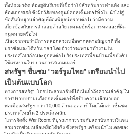
ทั้งห้องผ่าตัด ห้องสูตินรีเวชที่เชื่อว่าใช้สำหรับการทำแท้ง และ
ห้องเอกซเรย์ ซึ่งผิดวิสัยของศูนย์คอลเซ็นเตอร์ทั่วไป นำไปสู่
ข้อสันนิษฐานสำคัญที่ต้องพิสูจน์ทราบต่อไปว่ามีความ
เกี่ยวข้องกับการลักลอบค้าอวัยวะมนุษย์หรือการทดลองที่ผิด
กฎหมายหรือไม่
เนื่องจากพบว่ามีการหลอกลวงเหยื่อจากหลายสัญชาติ ทั้ง
บราซิลและไต้หวัน ฯลฯ โดยอ้างว่าจะพามาทำงานใน
ประเทศไทยก่อนจะถูกส่งต่อไปยังประเทศเพื่อนบ้านเพื่อบังคับ
ใช้แรงงานในขบวนการสแกมเมอร์
สหรัฐฯ ชื่นชม "วอร์รูมไทย" เตรียมนำไป
เป็นต้นแบบโลก
ทางการสหรัฐฯ โดยประธานาธิบดีได้เน้นย้ำถึงความสำคัญใน
การปราบปรามแก๊งคอลเซ็นเตอร์ที่สร้างความเสียหายต่อ
พลเมืองสหรัฐฯ กว่า 10,000 ล้านดอลลาร์ โดยได้กล่าวชื่นชม
ประเทศไทยใน 2 ประเด็นหลัก:
1.การจัดตั้ง War Room: ที่บูรณาการร่วมกับสถาบันการเงินจน
สามารถช่วยเหลือเหยื่อได้จริง ซึ่งสหรัฐฯ เตรียมนำโมเดลของ