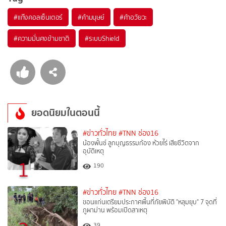
#
แก๊งคอลเซ็นเตอร์
#
ค้ามนุษย์
#
ค้าอวัยวะ
#
ความมั่นคงข้ามชาติ
#
ระบบShield
ยอดนิยมในตอนนี้
#ข่าวทั่วไทย
#TNN ช่อง16
น้องพั้นช์ ลูกบุญธรรมก้อง ห้วยไร่ เสียชีวิตจาก
อุบัติเหตุ
1
190
#ข่าวทั่วไทย
#TNN ช่อง16
ขอนแก่นเตรียมประกาศพื้นที่ภัยพิบัติ "หลุมยุบ" 7 จุดที่
ภูผาม่าน พร้อมเปิดสาเหตุ
39