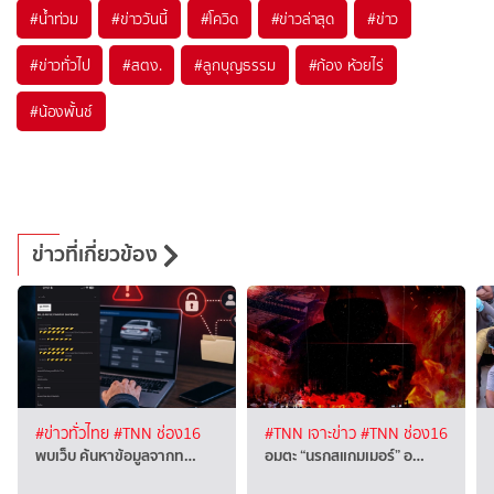
#
น้ำท่วม
#
ข่าววันนี้
#
โควิด
#
ข่าวล่าสุด
#
ข่าว
#
ข่าวทั่วไป
#
สตง.
#
ลูกบุญธรรม
#
ก้อง ห้วยไร่
#
น้องพั้นช์
ข่าวที่เกี่ยวข้อง
#ข่าวทั่วไทย
#TNN ช่อง16
#TNN เจาะข่าว
#TNN ช่อง16
พบเว็บ ค้นหาข้อมูลจากท…
อมตะ “นรกสแกมเมอร์” อ…