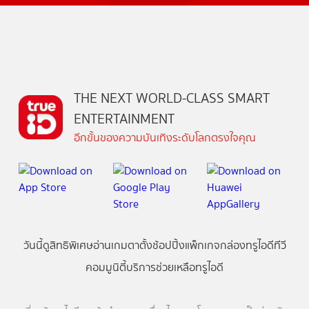
THE NEXT WORLD-CLASS SMART
ENTERTAINMENT
อีกขั้นของความบันเทิงระดับโลกตรงใจคุณ
วันนี้
ดู
สิทธิพิเศษ
อ่าน
เกม
ตาตั้ง
ช้อปปิ้ง
แพ็กเกจ
กล่องทรูไอดีทีวี
คอมมูนิตี้
บริการช่วยเหลือทรูไอดี