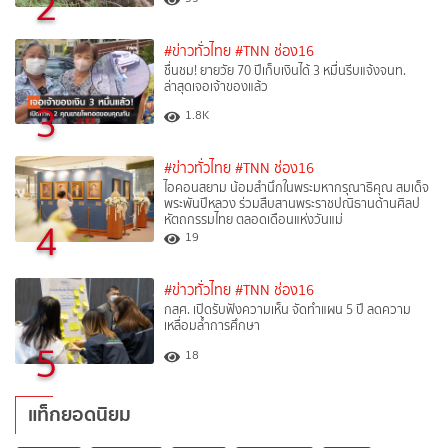
2
#ข่าวทั่วไทย
#TNN ช่อง16
ชื่นชม! ยายวัย 70 ปีเก็บเงินได้ 3 หมื่นรีบแจ้งจนท.
ล่าสุดเจอเจ้าของแล้ว
3
1.8K
#ข่าวทั่วไทย
#TNN ช่อง16
ไอคอนสยาม น้อมสำนึกในพระมหากรุณาธิคุณ สมเด็จ
พระพันปีหลวง ร่วมสืบสานพระราชปณิธานด้านศิลป
หัตถกรรมไทย ตลอดเดือนแห่งวันแม่
4
19
#ข่าวทั่วไทย
#TNN ช่อง16
กสศ. เปิดรับฟังความเห็น จัดทำแผน 5 ปี ลดความ
เหลื่อมล้ำการศึกษา
5
18
แท็กยอดนิยม