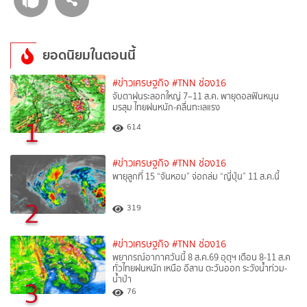
ยอดนิยมในตอนนี้
#ข่าวเศรษฐกิจ
#TNN ช่อง16
จับตาฝนระลอกใหญ่ 7–11 ส.ค. พายุดอลฟินหนุน
มรสุม ไทยฝนหนัก-คลื่นทะเลแรง
1
614
#ข่าวเศรษฐกิจ
#TNN ช่อง16
พายุลูกที่ 15 “จันหอม” จ่อถล่ม “ญี่ปุ่น” 11 ส.ค.นี้
2
319
#ข่าวเศรษฐกิจ
#TNN ช่อง16
พยากรณ์อากาศวันนี้ 8 ส.ค.69 อุตุฯ เตือน 8-11 ส.ค
ทั่วไทยฝนหนัก เหนือ อีสาน ตะวันออก ระวังน้ำท่วม-
น้ำป่า
3
76