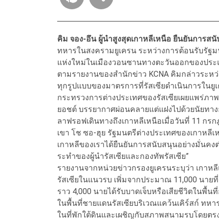
คิม จอง-อึน ผู้นำสูงสุดเกาหลีเหนือ ยืนยันการสนั
ทหารในสงครามยูเครน ระหว่างการต้อนรับรัฐมนตร
แห่งใหม่ในเมืองวอนซานทางตะวันออกของประ
ตามรายงานของสำนักข่าว KCNA คิมกล่าวระหว่า
ทุกรูปแบบของมาตรการที่รัสเซียดำเนินการในยูเ
กระทรวงการต่างประเทศของรัสเซียเผยแพร่ภาพถ่
ยอชต์ บรรยากาศผ่อนคลายแต่แฝงไปด้วยนัยทางย
ลาฟรอฟเดินทางถึงเกาหลีเหนือเมื่อวันที่ 11 กรกฎ
เขา โช ซอ-ฮุย รัฐมนตรีต่างประเทศของเกาหลีเห
เกาหลีของเราได้ยืนยันการสนับสนุนอย่างมั่นคง
ระทำของผู้นำรัสเซียและกองทัพรัสเซีย”
รายงานจากหน่วยข่าวกรองยูเครนระบุว่า เกาหลีเ
รัสเซียในแนวรบ เพิ่มจากประมาณ 11,000 นายที่
ราว 4,000 นายได้รับบาดเจ็บหรือเสียชีวิตในพื้นที
ในพื้นที่ชายแดนรัสเซียบริเวณแคว้นเคิร์สก์ ทหาร
ในที่พักใต้ดินและเผชิญกับสภาพสนามรบโดยตร