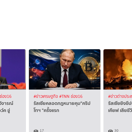
ช่อง16
#ข่าวเศรษฐกิจ
#TNN ช่อง16
#ข่าวต่างประ
วิจารณ์
รัสเซียคลอดกฎหมายคุม"คริป
รัสเซียยิงขี
์ค ขู่
โทฯ "ครั้งแรก
เคียฟ เสียชี
17
30