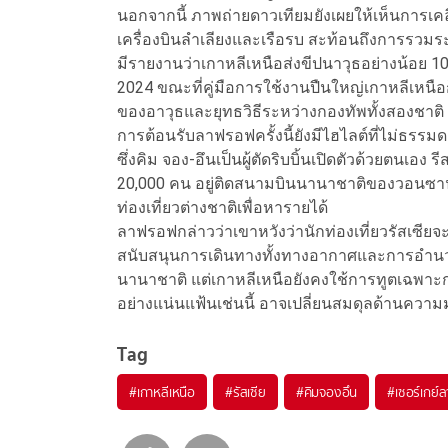
นอกจากนี้ ภาพถ่ายดาวเทียมยังเผยให้เห็นการเค
เครื่องบินลำเลียงและเรือรบ สะท้อนถึงการรวม
มีรายงานว่าเกาหลีเหนือส่งขีปนาวุธอย่างน้อย 10
2024 ขณะที่คู่มือการใช้งานปืนใหญ่เกาหลีเหนื
ของอาวุธและยุทธวิธีระหว่างกองทัพทั้งสองชาติ
การต้อนรับลาฟรอฟครั้งนี้ยังมีไฮไลต์ที่ไม่ธรรมดา
ซึ่งคิม จอง-อึนเป็นผู้ตัดริบบิ้นเปิดตัวด้วยตนเอง
20,000 คน อยู่ติดสนามบินนานาชาติของวอนซาน
ท่องเที่ยวต่างชาติเพื่อหารายได้
ลาฟรอฟกล่าวว่าเขาหวังว่านักท่องเที่ยวรัสเซีย
สนับสนุนการเดินทางทั้งทางอากาศและการอำนวย
นานาชาติ แต่เกาหลีเหนือยังคงใช้การทูตเฉพาะก
อย่างแน่นแฟ้นเช่นนี้ อาจเปลี่ยนสมดุลด้านความ
Tag
#
เกาหลีเหนือ
#
รัสเซีย
#
คิมจองอึน
#
เซอร์เกย