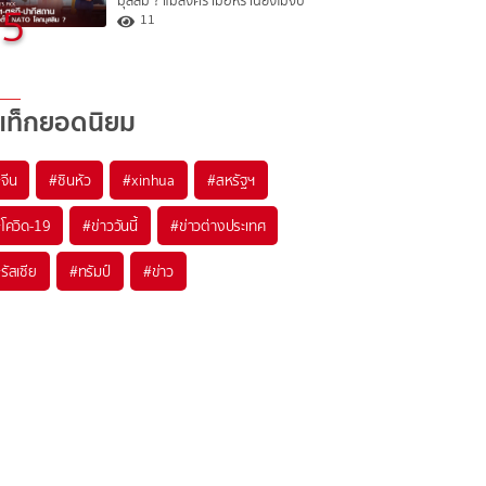
มุสลิม ? แม้สงครามอิหร่านยังไม่จบ
5
11
แท็กยอดนิยม
#
จีน
#
ซินหัว
#
xinhua
#
สหรัฐฯ
#
โควิด-19
#
ข่าววันนี้
#
ข่าวต่างประเทศ
#
รัสเซีย
#
ทรัมป์
#
ข่าว