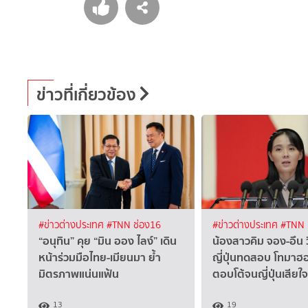
ข่าวที่เกี่ยวข้อง
#ข่าวต่างประเทศ
#TNN ช่อง16
#ข่าวต่างประเทศ
#TNN 
“อนุทิน” คุย “มิน ออง ไลง์” เดิน
น้องสาวคิม จอง-อึน 
หน้าร่วมมือไทย-เมียนมา ย้ำ
ญี่ปุ่นทดสอบ โทมาฮอว
มิตรภาพแน่นแฟ้น
ตอบโต้จนญี่ปุ่นเสียใจ
13
19