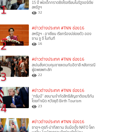
15 ปี พ่อเด็กกราดยิงโรงเรียนในรัฐจอร์เจีย
1
สหรัฐฯ
32
#ข่าวต่างประเทศ
#TNN ช่อง16
สหรัฐฯ - อาเซียน เรียกร้องปล่อยตัว ออง
ซาน ซู จี ในทันที
2
16
#ข่าวต่างประเทศ
#TNN ช่อง16
สเปนสั่งควบคุมชายแดนกับอิตาลี หลังกรณี
ผู้อพยพทะลัก
3
22
#ข่าวต่างประเทศ
#TNN ช่อง16
“ทรัมป์” ลงนามจำกัดสิทธิสัญชาติอเมริกัน
โดยกำเนิด หวังยุติ Birth Tourism
4
23
#ข่าวต่างประเทศ
#TNN ช่อง16
ซาอุฯ-ตุรกี-ปากีสถาน จับมือตั้ง NATO โลก