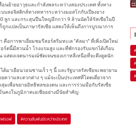
ลื่อนย้ายอาวุธและกำลังพลระหว่างสองประเทศ ทั้งทาง
ระบบลอจิสติกส์ทางทหารระหว่างมอสโกกับเปียงยาง
0 ลูก และกระสุนปืนใหญ่อีกกว่า 9 ล้านนัดให้รัสเซียในปี
อก็ถูกแปลเป็นภาษารัสเซีย แสดงให้เห็นถึงการบูรณาการ
 คือการพาเยี่ยมชมรีสอร์ตริมทะเล "คัลมา" ที่เพิ่งเปิดใหม่
 รีสอร์ตนี้มีสวนน้ำ โรงแรมสูง และที่พักรองรับแขกได้เกือบ
 แสดงเจตนารมณ์ชัดเจนของเกาหลีเหนือที่จะดึงดูดนัก
จะได้มาเยือนวอนซานเร็ว ๆ นี้ และรัฐบาลรัสเซียจะพยายาม
ความสะดวกต่าง ๆ แม้จะเป็นประเทศที่โดดเดี่ยวจาก
ลุ่มเพื่อขยายอิทธิพลของตน และการร่วมมือกับรัสเซีย
มั่นคงในภูมิภาคเอเชียอย่างมีนัยสำคัญ
์ลาฟรอฟ
#
ความสัมพันธ์ระหว่างประเทศ