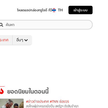
TH
เข้าสู่ระบบ
โหลดแอป
กล่องทรูไอดี ทีวี
ระเทศ
อื่นๆ
ยอดนิยมในตอนนี้
#ข่าวต่างประเทศ
#TNN ช่อง16
ลงโทษผู้ปกครองมือปืน สหรัฐฯ ตัดสินจำคุก