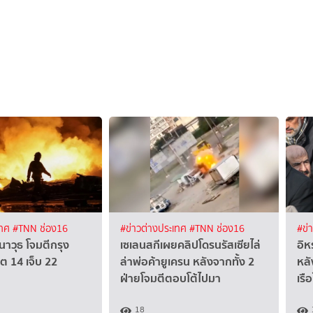
เทศ
#TNN ช่อง16
#ข่าวต่างประเทศ
#TNN ช่อง16
#ข่
ปนาวุธ โจมตีกรุง
เซเลนสกีเผยคลิปโดรนรัสเซียไล่
อิห
วิต 14 เจ็บ 22
ล่าพ่อค้ายูเครน หลังจากทั้ง 2
หลั
ฝ่ายโจมตีตอบโต้ไปมา
เรื
18