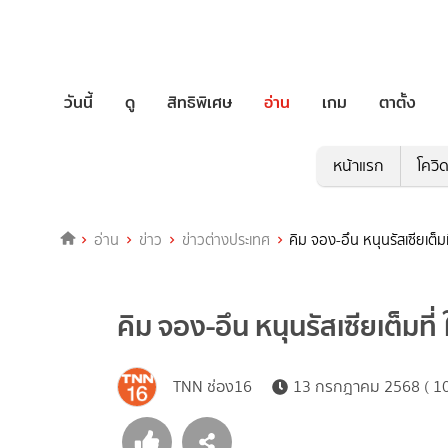
วันนี้
ดู
สิทธิพิเศษ
อ่าน
เกม
ตาตั้ง
หน้าแรก
โควิ
อ่าน
ข่าว
ข่าวต่างประเทศ
คิม จอง-อึน หนุนรัสเซียเต็
คิม จอง-อึน หนุนรัสเซียเต็มท
TNN ช่อง16
13 กรกฎาคม 2568 ( 10