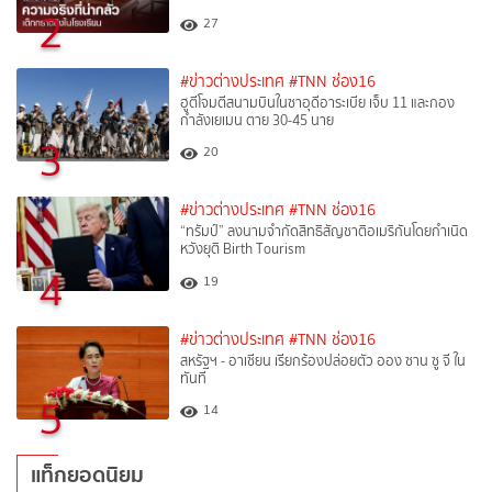
2
27
#ข่าวต่างประเทศ
#TNN ช่อง16
ฮูตีโจมตีสนามบินในซาอุดีอาระเบีย เจ็บ 11 และกอง
กำลังเยเมน ตาย 30-45 นาย
3
20
#ข่าวต่างประเทศ
#TNN ช่อง16
“ทรัมป์” ลงนามจำกัดสิทธิสัญชาติอเมริกันโดยกำเนิด
หวังยุติ Birth Tourism
4
19
#ข่าวต่างประเทศ
#TNN ช่อง16
สหรัฐฯ - อาเซียน เรียกร้องปล่อยตัว ออง ซาน ซู จี ใน
ทันที
5
14
แท็กยอดนิยม