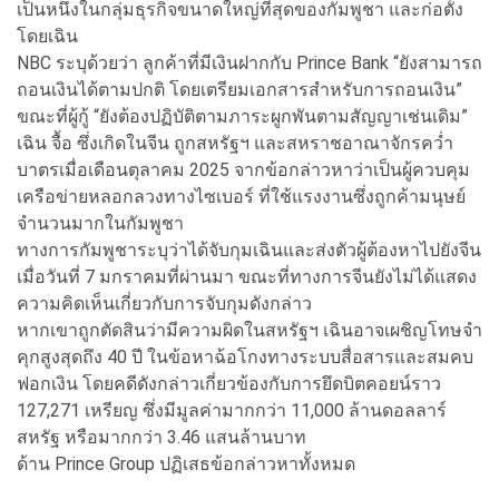
เป็นหนึ่งในกลุ่มธุรกิจขนาดใหญ่ที่สุดของกัมพูชา และก่อตั้ง
โดยเฉิน
NBC ระบุด้วยว่า ลูกค้าที่มีเงินฝากกับ Prince Bank “ยังสามารถ
ถอนเงินได้ตามปกติ โดยเตรียมเอกสารสำหรับการถอนเงิน”
ขณะที่ผู้กู้ “ยังต้องปฏิบัติตามภาระผูกพันตามสัญญาเช่นเดิม”
เฉิน จื้อ ซึ่งเกิดในจีน ถูกสหรัฐฯ และสหราชอาณาจักรคว่ำ
บาตรเมื่อเดือนตุลาคม 2025 จากข้อกล่าวหาว่าเป็นผู้ควบคุม
เครือข่ายหลอกลวงทางไซเบอร์ ที่ใช้แรงงานซึ่งถูกค้ามนุษย์
จำนวนมากในกัมพูชา
ทางการกัมพูชาระบุว่าได้จับกุมเฉินและส่งตัวผู้ต้องหาไปยังจีน
เมื่อวันที่ 7 มกราคมที่ผ่านมา ขณะที่ทางการจีนยังไม่ได้แสดง
ความคิดเห็นเกี่ยวกับการจับกุมดังกล่าว
หากเขาถูกตัดสินว่ามีความผิดในสหรัฐฯ เฉินอาจเผชิญโทษจำ
คุกสูงสุดถึง 40 ปี ในข้อหาฉ้อโกงทางระบบสื่อสารและสมคบ
ฟอกเงิน โดยคดีดังกล่าวเกี่ยวข้องกับการยึดบิตคอยน์ราว
127,271 เหรียญ ซึ่งมีมูลค่ามากกว่า 11,000 ล้านดอลลาร์
สหรัฐ หรือมากกว่า 3.46 แสนล้านบาท
ด้าน Prince Group ปฏิเสธข้อกล่าวหาทั้งหมด