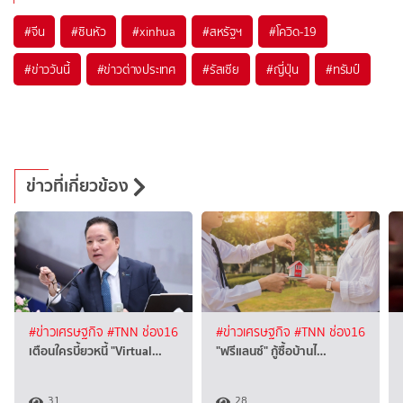
#
จีน
#
ซินหัว
#
xinhua
#
สหรัฐฯ
#
โควิด-19
#
ข่าววันนี้
#
ข่าวต่างประเทศ
#
รัสเซีย
#
ญี่ปุ่น
#
ทรัมป์
ข่าวที่เกี่ยวข้อง
#ข่าวเศรษฐกิจ
#TNN ช่อง16
#ข่าวเศรษฐกิจ
#TNN ช่อง16
เตือนใครบี้ยวหนี้ "Virtual…
"ฟรีแลนซ์" กู้ซื้อบ้านไ…
31
28