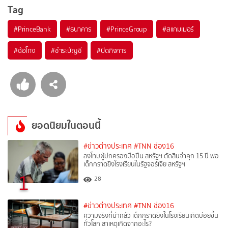
Tag
#
PrinceBank
#
ธนาคาร
#
PrinceGroup
#
สแกมเมอร์
#
ฉ้อโกง
#
ชำระบัญชี
#
ปิดกิจการ
ยอดนิยมในตอนนี้
#ข่าวต่างประเทศ
#TNN ช่อง16
ลงโทษผู้ปกครองมือปืน สหรัฐฯ ตัดสินจำคุก 15 ปี พ่อ
เด็กกราดยิงโรงเรียนในรัฐจอร์เจีย สหรัฐฯ
1
28
#ข่าวต่างประเทศ
#TNN ช่อง16
ความจริงที่น่ากลัว เด็กกราดยิงในโรงเรียนเกิดบ่อยขึ้น
ทั่วโลก สาเหตุเกิดจากอะไร?