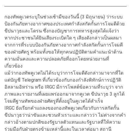
กองทัพคูเวตระบุในช่วงเช้ามืของวันนี้ (3 มิถุนายน) ว่าระบบ
ป้องกันภัยทางอากาศของประเทศกำลังสกัดกั้นการโจมตีด้วย
ขีปนาวุธและโดรน ซึ่งกองบัญชาการทหารสูงสุดได้แจ้งว่า
หากประชาชนได้ยินเสียงระเบิดใด ๆ เสียงดังกล่าวเป็นผลมา
จากการที่ระบบป้องกันภัยทางอากาศกำลังสกัดกั้นการโจมตี
ของฝ่ายศัตรู พร้อมทั้งขอให้ทุกคนปฏิบัติตามคำแนะนำด้าน
ความมั่นคงและความปลอดภัยที่ออกโดยหน่วยงานที่
เกี่ยวข้อง
แม้ว่ากองทัพคูเวตไม่ได้ระบุว่าการโจมตีดังกล่าวมาจากที่ใด
แต่บัญชี Telegram ที่เกี่ยวข้องกับกองกำลังพิทักษ์การปฏิวัติ
อิสลามอิหร่าน หรือ IRGC มีการโพสต์ข้อความที่ระบุว่า จาก
ภาพและรายงานที่เผยแพร่ออกมาจากคูเวต ขีปนาวุธ 3 ลูกได้
โจมตีฐานทัพของฝ่ายศัตรูที่ตั้งอยู่ในคูเวตได้สำเร็จ
IRGC ยังเรียกคำแถลงของกองทัพคูเวตเกี่ยวกับการสกัดกั้น
ขีปนาวุธว่าน่าขันและชวนหัวเราะและกล่าวว่า ไม่ต่างจากคำ
กล่าวอ้างตามปกติของรัฐบาลตัวแทนและรัฐบาลที่ให้ความ
ร่วมมือกับฝ่ายตรงข้ามเหล่านี้และในเวลาต่อมา สถานี