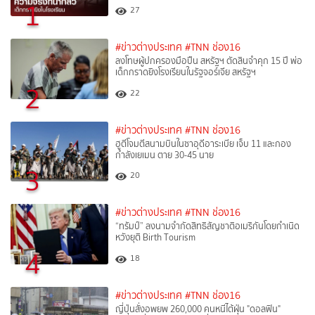
1
27
#ข่าวต่างประเทศ
#TNN ช่อง16
ลงโทษผู้ปกครองมือปืน สหรัฐฯ ตัดสินจำคุก 15 ปี พ่อ
เด็กกราดยิงโรงเรียนในรัฐจอร์เจีย สหรัฐฯ
2
22
#ข่าวต่างประเทศ
#TNN ช่อง16
ฮูตีโจมตีสนามบินในซาอุดีอาระเบีย เจ็บ 11 และกอง
กำลังเยเมน ตาย 30-45 นาย
3
20
#ข่าวต่างประเทศ
#TNN ช่อง16
“ทรัมป์” ลงนามจำกัดสิทธิสัญชาติอเมริกันโดยกำเนิด
หวังยุติ Birth Tourism
4
18
#ข่าวต่างประเทศ
#TNN ช่อง16
ญี่ปุ่นสั่งอพยพ 260,000 คนหนีไต้ฝุ่น "ดอลฟิน"