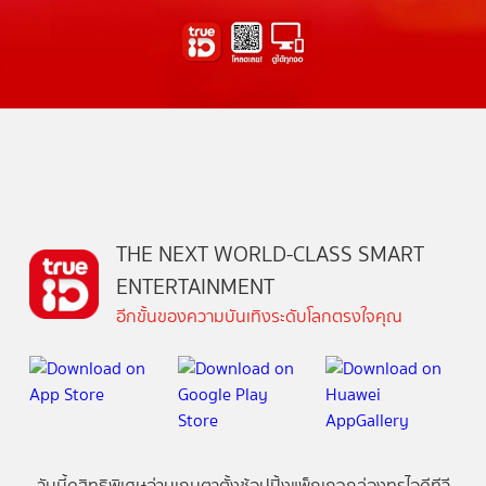
THE NEXT WORLD-CLASS SMART
ENTERTAINMENT
อีกขั้นของความบันเทิงระดับโลกตรงใจคุณ
วันนี้
ดู
สิทธิพิเศษ
อ่าน
เกม
ตาตั้ง
ช้อปปิ้ง
แพ็กเกจ
กล่องทรูไอดีทีวี