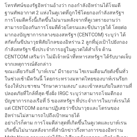
โทรทัศน์ของรัฐอิหร่านอ้างว่า กองกำลังอิหร่านได้โจมตี
ฐานทัพอากาศ 2 แห่งในคูเวตที่ถูกใช้โดยกองกำลังสหรัฐฯ
การโจมตีครั้งนี้เกิดขึ้นไม่นานหลังจากที่คูเวตรายงานว่า
สามารถป้องกันการโจมตีด้วยโดรนและขีปนาวุธได้ โดยต่อ
มากองบัญชาการกลางของสหรัฐฯ (CENTCOM) ระบุว่า ได้
สกัดกั้นขีปนาวุธพิสัยไกลของอิหร่าน 2 ลูกที่มุ่งเป้าไปยังกอง
กำลังสหรัฐฯ ซึ่งประจำการอยู่ในคูเวตได้สำเร็จ ด้าน
CENTCOM เสริมว่า ไม่มีเจ้าหน้าที่ทหารสหรัฐฯ ได้รับบาดเจ็บ
จากเหตุการณ์ดังกล่าว
ขณะเดียวกันที่ “บาห์เรน” มีรายงาน ไซเรนเตือนภัยดังขึ้นทั่ว
ในช่วงเช้ามืดวันนี้ โดยกระทรวงมหาดไทยของบาห์เรนรียก
ร้องให้ประชาชน “รักษาความสงบ” และเข้าหลบภัยในสถานที่
ปลอดภัยที่ใกล้ที่สุด ซึ่งฝั่ง IRGC ระบุว่าสามารถโจมตีกอง
บัญชาการกองเรือที่ 5 ของสหรัฐฯ ที่ประจำการในบาห์เรนได้
แต่ CENTCOM ออกมาปฏิเสธว่าขีปนาวุธและโดรนของ
อิหร่านไม่สามารถไปถึงเป้าหมายได้
อย่างไรก็ตาม การโจมตีล่าสุดที่เกิดขึ้นในคูเวตและบาห์เรน
เกิดขึ้นไม่นานหลังจากที่สำนักข่าวกึ่งทางการของอิหร่าน