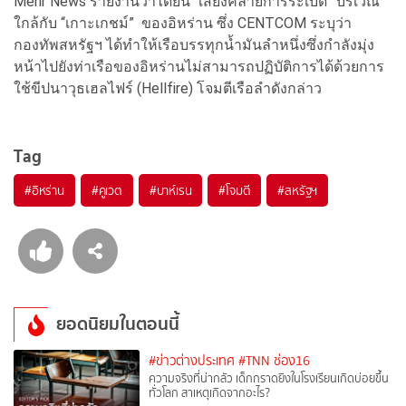
Mehr News รายงานว่าได้ยิน “เสียงคล้ายการระเบิด” บริเวณ
ใกล้กับ “เกาะเกชม์” ของอิหร่าน ซึ่ง CENTCOM ระบุว่า
กองทัพสหรัฐฯ ได้ทำให้เรือบรรทุกน้ำมันลำหนึ่งซึ่งกำลังมุ่ง
หน้าไปยังท่าเรือของอิหร่านไม่สามารถปฏิบัติการได้ด้วยการ
ใช้ขีปนาวุธเฮลไฟร์ (Hellfire) โจมตีเรือลำดังกล่าว
Tag
#
อิหร่าน
#
คูเวต
#
บาห์เรน
#
โจมตี
#
สหรัฐฯ
ยอดนิยมในตอนนี้
#ข่าวต่างประเทศ
#TNN ช่อง16
ความจริงที่น่ากลัว เด็กกราดยิงในโรงเรียนเกิดบ่อยขึ้น
ทั่วโลก สาเหตุเกิดจากอะไร?