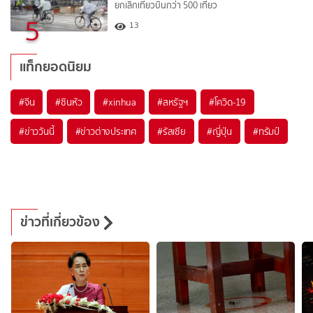
ยกเลิกเที่ยวบินกว่า 500 เที่ยว
5
13
แท็กยอดนิยม
#
จีน
#
ซินหัว
#
xinhua
#
สหรัฐฯ
#
โควิด-19
#
ข่าววันนี้
#
ข่าวต่างประเทศ
#
รัสเซีย
#
ญี่ปุ่น
#
ทรัมป์
ข่าวที่เกี่ยวข้อง