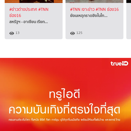
#ข่าวต่างประเทศ
#TNN
#TNN เจาะข่าว
#TNN ช่อง16
ย้อนเหตุกราดยิงในไท…
ช่อง16
สหรัฐฯ - อาเซียน เรียก…
13
125