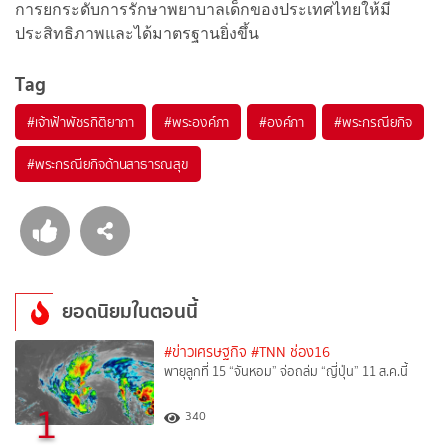
การยกระดับการรักษาพยาบาลเด็กของประเทศไทยให้มี
ประสิทธิภาพและได้มาตรฐานยิ่งขึ้น
Tag
#
เจ้าฟ้าพัชรกิติยาภา
#
พระองค์ภา
#
องค์ภา
#
พระกรณียกิจ
#
พระกรณียกิจด้านสาธารณสุข
ยอดนิยมในตอนนี้
#ข่าวเศรษฐกิจ
#TNN ช่อง16
พายุลูกที่ 15 “จันหอม” จ่อถล่ม “ญี่ปุ่น” 11 ส.ค.นี้
1
340