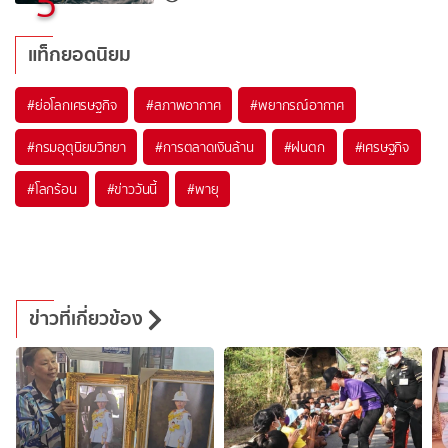
5
แท็กยอดนิยม
#
ย่อโลกเศรษฐกิจ
#
สภาพอากาศ
#
พยากรณ์อากาศ
#
กรมอุตุนิยมวิทยา
#
การตลาดเงินล้าน
#
ฝนตก
#
เศรษฐกิจ
#
โลกร้อน
#
ข่าววันนี้
#
พายุ
ข่าวที่เกี่ยวข้อง