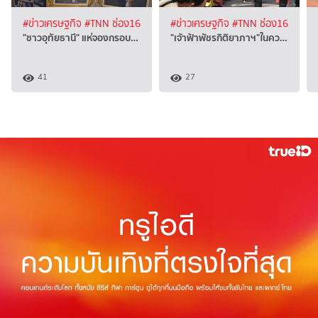
#ข่าวเศรษฐกิจ
#TNN ช่อง16
#ข่าวเศรษฐกิจ
#TNN ช่อง16
"ชาวอุทัยธานี" แห่จองกรอบ…
"เจ้าฟ้าพัชรกิติยาภาฯ"ในคว…
41
27