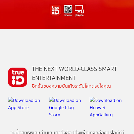
THE NEXT WORLD-CLASS SMART
ENTERTAINMENT
อีกขั้นของความบันเทิงระดับโลกตรงใจคุณ
วันนี้
ดู
สิทธิพิเศษ
อ่าน
เกม
ตาตั้ง
ช้อปปิ้ง
แพ็กเกจ
กล่องทรูไอดีทีวี