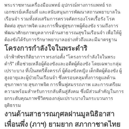
พระราชทานเครื่องมือแพทย์ อุปกรณ์ทางการแพทย์ รถ
เอกซเรย์เคลื่อนที่ และสนับสนุนการพัฒนาสถานพยาบาลใน
เรือนจำ รวมทั้งส่งเสริมการตรวจคัดกรองโรคเรื้อรัง โรค
ติดต่อ สุขภาพจิต และการฟื้นฟูสุขภาพผู้ต้องขัง รวมถึงการ
พัฒนาศักยภาพบุคลากรด้านสาธารณสุขในเรือนจำ เพื่อให้ผู้
ต้องขังได้รับการรักษาพยาบาลอย่างทั่วถึงและมีมาตรฐาน
โครงการกำลังใจในพระดำริ
เจ้าฟ้าพัชรกิติยาภาฯ ทรงก่อตั้ง "โครงการกำลังใจในพระ
ดำริ" เพื่อช่วยเหลือผู้ต้องขังและอดีตผู้ต้องขัง โดยเฉพาะกลุ่ม
เปราะบาง ที่เป็นสตรีตั้งครรภ์ ผู้ต้องขังหญิง เด็กติดผู้ต้องขัง ผู้
สูงอายุและผู้ป่วยในเรือนจำ ซึ่งครอบคลุมทั้งการดูแลด้าน
สุขภาพกาย สุขภาพจิต การฟื้นฟูสมรรถภาพ และการเตรียม
ความพร้อมสำหรับการกลับคืนสู่สังคม ซึ่งมีส่วนสำคัญในการ
ยกระดับคุณภาพชีวิตของกลุ่มเปราะบางในกระบวนการ
ยุติธรรม
งานด้านสาธารณกุศลผ่านมูลนิธิอาสา
เพื่อนพึ่ง (ภาฯ) ยามยาก สภากาชาดไทย