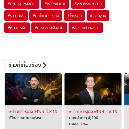
#
กรมอุตุนิยมวิทยา
#
สภาพอากาศ
#
พยากรณ์อากาศ
#
ราคาทอง
#
ย่อโลกเศรษฐกิจ
#
โลกร้อน
#
เศรษฐกิจ
#
ฝนตกหนัก
#
การตลาดเงินล้าน
#
สมาคมค้าทองคำ
ข่าวที่เกี่ยวข้อง
#ข่าวเศรษฐกิจ
#TNN ช่อง16
#ข่าวเศรษฐกิจ
#TNN ช่อง16
เปิดสาเหตุทองพุ่งระ…
ทองคำทะลุ 4,200
ดอลลาร์ฯ…