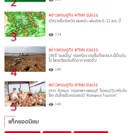
2
#ข่าวเศรษฐกิจ
#TNN ช่อง16
เปิดรายชื่อจังหวัด ฝนหนัก–ฝนน้อย 6–12 ส.ค. นี้
3
134
#ข่าวเศรษฐกิจ
#TNN ช่อง16
UN ชี้ "เอลนีโญ" เร่งเครื่อง แรงขึ้นตั้งแต่ส.ค.นี้เป็นต้น
ไป โลกเตรียมรับศึกอากาศสุดขั้ว!
4
140
#ข่าวเศรษฐกิจ
#TNN ช่อง16
ททท. ปักหมุด ‘กรุงเทพฯ-เพชรบุรี’ โรดแมปวิวาห์ระดับ
โลก ดันไทยฮับคอนเซปต์ "Romance Tourism"
5
146
แท็กยอดนิยม