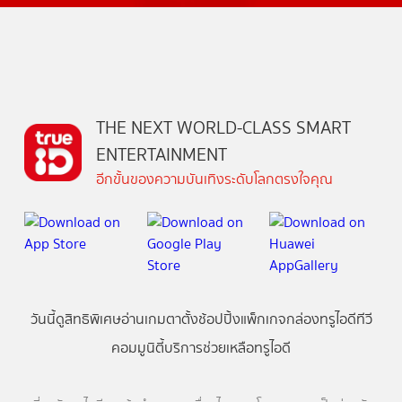
THE NEXT WORLD-CLASS SMART
ENTERTAINMENT
อีกขั้นของความบันเทิงระดับโลกตรงใจคุณ
วันนี้
ดู
สิทธิพิเศษ
อ่าน
เกม
ตาตั้ง
ช้อปปิ้ง
แพ็กเกจ
กล่องทรูไอดีทีวี
คอมมูนิตี้
บริการช่วยเหลือทรูไอดี