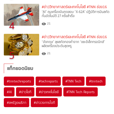
#ข่าววิทยาศาสตร์และเทคโนโลยี
#TNN ช่อง16
“AI” คุมเครื่องบินทดสอบ “X-62A” ปฏิบัติการบินสกัด
กั้นอัตโนมัติ 27 ครั้งสำเร็จ
4
21
#ข่าววิทยาศาสตร์และเทคโนโลยี
#TNN ช่อง16
“อังกฤษ” ลุยสกัดทองคำจาก “ขยะอิเล็กทรอนิกส์”
ผลิตเครื่องประดับสุดหรู
5
21
แท็กยอดนิยม
#
tnntechreports
#
techreports
#
TNN Tech
#
tnntech
#
AI
#
ข่าวไอที
#
ข่าวเทคโนโลยี
#
TNN Tech Reports
#
สหรัฐอเมริกา
#
ข่าววงการไอที