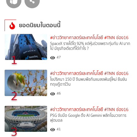
ยอดนิยมในตอนนี้
#ข่าววิทยาศาสตร์และเทคโนโลยี
#TNN ช่อง16
SpaceX รายได้โต 92% แต่หุ้นร่วงเพราะทุ่มกับ AI มาก
ไป มีธุรกิจเดียวที่ได้กำไร ?
1
47
#ข่าววิทยาศาสตร์และเทคโนโลยี
#TNN ช่อง16
ไขปริศนา 150 ปี จีนพบพืชกินแมลงพันธุ์ใหม่ ยืนยัน
ทฤษฎีดาร์วิน
2
46
#ข่าววิทยาศาสตร์และเทคโนโลยี
#TNN ช่อง16
PSG จับมือ Google ดึง AI Gemini พลิกโฉมวงการ
ฟุตบอล
3
41