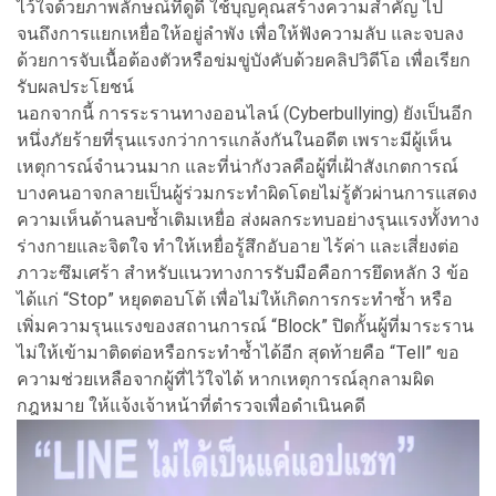
ไว้ใจด้วยภาพลักษณ์ที่ดูดี ใช้บุญคุณสร้างความสำคัญ ไป
จนถึงการแยกเหยื่อให้อยู่ลำพัง เพื่อให้ฟังความลับ และจบลง
ด้วยการจับเนื้อต้องตัวหรือข่มขู่บังคับด้วยคลิปวิดีโอ เพื่อเรียก
รับผลประโยชน์
นอกจากนี้ การระรานทางออนไลน์ (Cyberbullying) ยังเป็นอีก
หนึ่งภัยร้ายที่รุนแรงกว่าการแกล้งกันในอดีต เพราะมีผู้เห็น
เหตุการณ์จำนวนมาก และที่น่ากังวลคือผู้ที่เฝ้าสังเกตการณ์
บางคนอาจกลายเป็นผู้ร่วมกระทำผิดโดยไม่รู้ตัวผ่านการแสดง
ความเห็นด้านลบซ้ำเติมเหยื่อ ส่งผลกระทบอย่างรุนแรงทั้งทาง
ร่างกายและจิตใจ ทำให้เหยื่อรู้สึกอับอาย ไร้ค่า และเสี่ยงต่อ
ภาวะซึมเศร้า สำหรับแนวทางการรับมือคือการยึดหลัก 3 ข้อ
ได้แก่ “Stop” หยุดตอบโต้ เพื่อไม่ให้เกิดการกระทำซ้ำ หรือ
เพิ่มความรุนแรงของสถานการณ์ “Block” ปิดกั้นผู้ที่มาระราน
ไม่ให้เข้ามาติดต่อหรือกระทำซ้ำได้อีก สุดท้ายคือ “Tell” ขอ
ความช่วยเหลือจากผู้ที่ไว้ใจได้ หากเหตุการณ์ลุกลามผิด
กฎหมาย ให้แจ้งเจ้าหน้าที่ตำรวจเพื่อดำเนินคดี