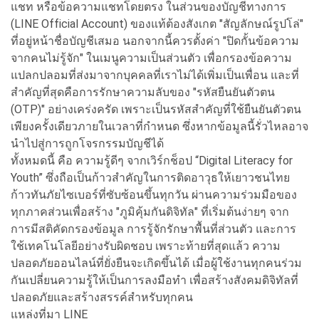
แชท หรือข้อความแชทโดยตรง ในส่วนของบัญชีทางการ
(LINE Official Account) ของแท้ต้องสังเกต "สัญลักษณ์รูปโล่"
ที่อยู่หน้าชื่อบัญชีเสมอ นอกจากนี้ควรตั้งค่า "ปิดกั้นข้อความ
จากคนไม่รู้จัก" ในเมนูความเป็นส่วนตัว เพื่อกรองข้อความ
แปลกปลอมที่ส่งมาจากบุคคลที่เราไม่ได้เพิ่มเป็นเพื่อน และที่
สำคัญที่สุดคือการรักษาความลับของ "รหัสยืนยันตัวตน
(OTP)" อย่างเคร่งครัด เพราะเป็นรหัสสำคัญที่ใช้ยืนยันตัวตน
เพียงครั้งเดียวภายในเวลาที่กำหนด ซึ่งหากข้อมูลนี้รั่วไหลอาจ
นำไปสู่การถูกโจรกรรมบัญชีได้
ทั้งหมดนี้ คือ ความรู้ดีๆ จากเวิร์กช็อป “Digital Literacy for
Youth” ซึ่งถือเป็นก้าวสำคัญในการติ
ดอาวุธให้เยาวชนไทย
ก้าวทันภั
ยไซเบอร์ที่ซับซ้อนขึ้นทุกวัน ผ่านความร่วมมือของ
ทุกภาคส่
วนเพื่อสร้าง "ภูมิคุ้มกันดิจิทัล" ที่เริ่มต้นง่ายๆ จาก
การมีสติคัดกรองข้อมูล การรู้จักรักษาพื้นที่ส่วนตัว และการ
ใช้เทคโนโลยีอย่างรับผิ
ดชอบ เพราะท้ายที่สุดแล้ว ความ
ปลอดภัยออนไลน์ที่ยั่งยื
นจะเกิดขึ้นได้ เมื่อผู้ใช้งานทุกคนร่วม
กันเปลี่
ยนความรู้ให้เป็นการลงมือทำ เพื่อสร้างสังคมดิจิทัลที่
ปลอดภัยและสร้างสรรค์สำหรับทุ
กคน
แหล่งที่มา LINE