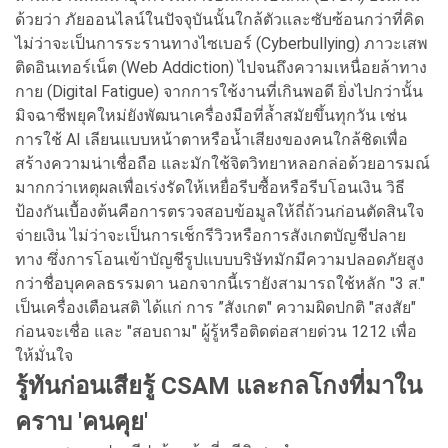
ด้วยว่า ภัยออนไลน์ในปัจจุบันนั้นใกล้ตัวและซับซ้อนกว่าที่คิด
ไม่ว่าจะเป็นการระรานทางไซเบอร์ (Cyberbullying) ภาวะเสพ
ติดอินเทอร์เน็ต (Web Addiction) ไปจนถึงความเหนื่อยล้าทาง
กาย (Digital Fatigue) จากการใช้งานที่เกินพอดี ยิ่งไปกว่านั้น
มิจฉาชีพยุคใหม่ยังพัฒนาเครื่องมือที่ล้ำสมัยขึ้นทุกวัน เช่น
การใช้ AI เลียนแบบหน้าตาหรือน้ำเสียงของคนใกล้ชิดเพื่อ
สร้างความน่าเชื่อถือ และมักใช้จิตวิทยาหลอกล่อด้วยอารมณ์
มากกว่าเหตุผลเพื่อเร่งรัดให้เหยื่อรีบซื้อหรือรีบโอนเงิน วิธี
ป้องกันเบื้องต้นคือการตรวจสอบข้อมูลให้ถี่ถ้วนก่อนตัดสินใจ
จ่ายเงิน ไม่ว่าจะเป็นการเช็กรีวิวหรือการสังเกตบัญชีปลาย
ทาง ซึ่งการโอนเข้าบัญชีรูปแบบบริษัทมักมีความปลอดภัยสูง
กว่าชื่อบุคคลธรรมดา นอกจากนี้เรายังสามารถใช้หลัก "3 ส."
เป็นเครื่องเตือนสติ ได้แก่ การ ”สังเกต" ความผิดปกติ "สงสัย"
ก่อนจะเชื่อ และ "สอบถาม" ผู้รู้หรือติดต่อสายด่วน 1212 เพื่อ
ให้มั่นใจ
รู้ทันก่อนเสียรู้ CSAM และกลโกงที่มาใน
คราบ 'คนคุย'