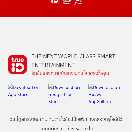
THE NEXT WORLD-CLASS SMART
ENTERTAINMENT
อีกขั้นของความบันเทิงระดับโลกตรงใจคุณ
วันนี้
ดู
สิทธิพิเศษ
อ่าน
เกม
ตาตั้ง
ช้อปปิ้ง
แพ็กเกจ
กล่องทรูไอดีทีวี
คอมมูนิตี้
บริการช่วยเหลือทรูไอดี