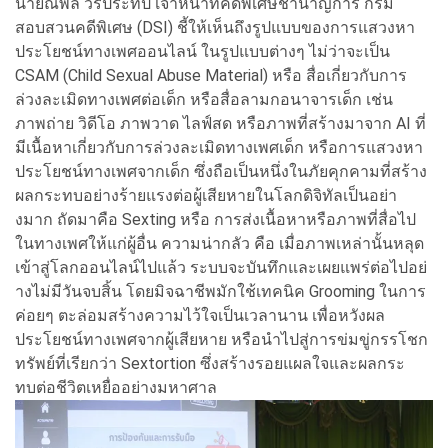
นายณพล วรประทีป เจ้าหน้าที่คดีพิเศษชำนาญการ กรม
สอบสวนคดีพิเศษ (DSI) ชี้ให้เห็นถึงรู
ปแบบของการแสวงหา
ประโยชน์
ทางเพศออนไลน์ ในรูปแบบต่างๆ ไม่ว่าจะเป็น
CSAM (Child Sexual Abuse Material) หรือ สื่อเกี่ยวกับการ
ล่วงละเมิ
ดทางเพศต่อเด็ก หรือสื่อลามกอนาจารเด็ก เช่น
ภาพถ่าย วิดีโอ ภาพวาด ไลฟ์สด หรือภาพที่สร้างมาจาก AI ที่
มีเนื้อหาเกี่ยวกับการล่
วงละเมิดทางเพศเด็ก หรือการแสวงหา
ประโยชน์
ทางเพศจากเด็ก ซึ่งถือเป็นหนึ่งในภัยคุกคามที่
สร้าง
ผลกระทบอย่างร้ายแรงต่อผู้
เสียหายในโลกดิจิทัลเป็นอย่
า
งมาก ถัดมาคือ Sexting หรือ การส่งเนื้อหาหรือภาพที่สื่
อไป
ในทางเพศให้แก่ผู้อื่น ความน่ากลัว คือ เมื่อภาพเหล่านั้นหลุด
เข้าสู่
โลกออนไลน์ไปแล้ว ระบบจะบันทึกและเผยแพร่ต่อไปอย่
างไม่มีวันจบสิ้น โดยมิจฉาชีพมักใช้เทคนิค Grooming ในการ
ค่อยๆ ตะล่อมสร้างความไว้ใจเป็
นเวลานาน เพื่อหวังผล
ประโยชน์ทางเพศจากผู้
เสียหาย หรือนำไปสู่การข่มขู่กรรโชก
ทรั
พย์ที่เรียกว่า Sextortion ซึ่งสร้างรอยแผลใจและผลกระ
ทบต่
อชีวิตเหยื่ออย่างมหาศาล