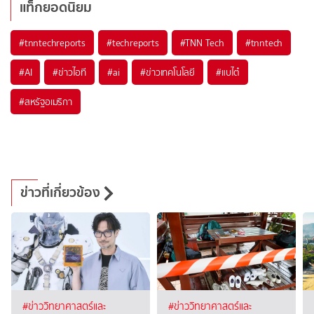
แท็กยอดนิยม
#
tnntechreports
#
techreports
#
TNN Tech
#
tnntech
#
AI
#
ข่าวไอที
#
ai
#
ข่าวเทคโนโลยี
#
แบไต๋
#
สหรัฐอเมริกา
ข่าวที่เกี่ยวข้อง
#ข่าววิทยาศาสตร์และ
#ข่าววิทยาศาสตร์และ