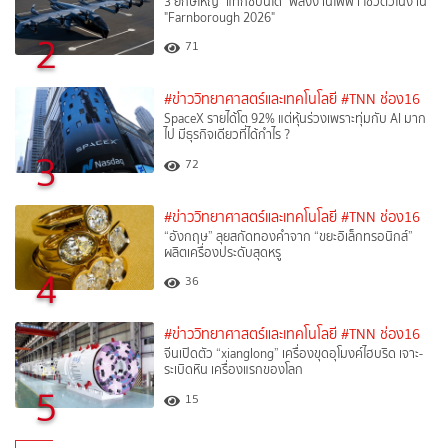
3 ยักษ์ใหญ่ "แท็กซี่บินได้" พลังงานไฟฟ้า โชว์ตัวในงาน
"Farnborough 2026"
2
71
#ข่าววิทยาศาสตร์และเทคโนโลยี
#TNN ช่อง16
SpaceX รายได้โต 92% แต่หุ้นร่วงเพราะทุ่มกับ AI มาก
ไป มีธุรกิจเดียวที่ได้กำไร ?
3
72
#ข่าววิทยาศาสตร์และเทคโนโลยี
#TNN ช่อง16
“อังกฤษ” ลุยสกัดทองคำจาก “ขยะอิเล็กทรอนิกส์”
ผลิตเครื่องประดับสุดหรู
4
36
#ข่าววิทยาศาสตร์และเทคโนโลยี
#TNN ช่อง16
จีนเปิดตัว “xianglong” เครื่องขุดอุโมงค์ไฮบริด เจาะ-
ระเบิดหิน เครื่องแรกของโลก
5
15