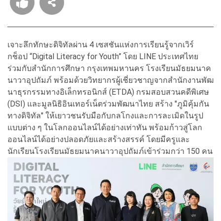
เจาะลึกทักษะดิจิทัลผ่าน 4 เซสชันแห่งการเรียนรู้จากเวิร์
กช็อป “Digital Literacy for Youth” โดย LINE ประเทศไทย
ร่วมกับสำนักการศึกษา กรุงเทพมหานคร โรงเรียนมัธยมนาค
นาวาอุปถัมภ์ พร้อมด้วยวิทยากรผู้เชี่
ยวชาญจากสำนักงานพัฒ
นาธุ
รกรรมทางอิเล็กทรอนิกส์ (ETDA) กรมสอบสวนคดีพิเศษ
(DSI) และมูลนิธิอินเทอร์เน็ตร่วมพั
ฒนาไทย สร้าง "ภูมิคุ้มกัน
ทางดิจิทัล" ให้เยาวชนรับมือกั
บกลโกงและการละเมิดในรูป
แบบต่าง ๆ ในโลกออนไลน์ได้อย่างเท่าทัน พร้อมก้าวสู่โลก
ออนไลน์ได้อย่
างปลอดภัยและสร้างสรรค์ โดยมีครูและ
นักเรียนโรงเรียนมั
ธยมนาคนาวาอุปถัมภ์เข้าร่วมกว่า 150 คน