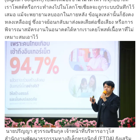
เราโพสต์หรือกระทำลงไปในโลกโซเชียลจะถูกระบบบันทึกไว้
เสมอ แม้จะพยายามลบออกในภายหลัง ข้อมูลเหล่านั้นก็ยังคง
หลงเหลืออยู่ ซึ่งอาจย้อนกลับมาส่งผลเสียต่อชื่อเสียง หรือการ
พิจารณาสมัครงานในอนาคตได้หากเราเคยโพสต์เนื้อหาที่ไม่
เหมาะสมเอาไว้
นายปริญญา สุวรรณชินกุล เจ้าหน้าที่บริหารอาวุโส
สำนักงานพัฒนาธุรกรรมทางอิเล็กทรอนิกส์ (ETDA) ยังเสริม