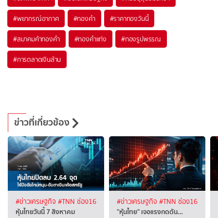
#
พยากรณ์อากาศ
#
ทองคำ
#
ราคาทองวันนี้
#
สมาคมค้าทองคำ
#
ทองคำแท่ง
#
ทองรูปพรรณ
#
การตลาดเงินล้าน
ข่าวที่เกี่ยวข้อง
#ข่าวเศรษฐกิจ
#TNN ช่อง16
#ข่าวเศรษฐกิจ
#TNN ช่อง16
หุ้นไทยวันนี้ 7 สิงหาคม
"หุ้นไทย" เจอแรงกดดัน…