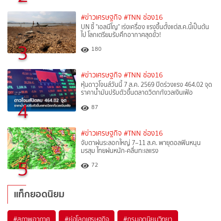
#ข่าวเศรษฐกิจ
#TNN ช่อง16
UN ชี้ "เอลนีโญ" เร่งเครื่อง แรงขึ้นตั้งแต่ส.ค.นี้เป็นต้น
ไป โลกเตรียมรับศึกอากาศสุดขั้ว!
3
180
#ข่าวเศรษฐกิจ
#TNN ช่อง16
หุ้นดาวโจนส์วันนี้ 7 ส.ค. 2569 ปิดร่วงแรง 464.02 จุด
ราคาน้ำมันปรับตัวขึ้นตลาดวิตกกังวลเงินเฟ้อ
4
87
#ข่าวเศรษฐกิจ
#TNN ช่อง16
จับตาฝนระลอกใหญ่ 7–11 ส.ค. พายุดอลฟินหนุน
มรสุม ไทยฝนหนัก-คลื่นทะเลแรง
5
72
แท็กยอดนิยม
#
สภาพอากาศ
#
ย่อโลกเศรษฐกิจ
#
กรมอุตุนิยมวิทยา