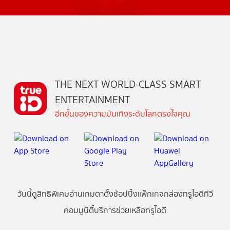
THE NEXT WORLD-CLASS SMART
ENTERTAINMENT
อีกขั้นของความบันเทิงระดับโลกตรงใจคุณ
วันนี้
ดู
สิทธิพิเศษ
อ่าน
เกม
ตาตั้ง
ช้อปปิ้ง
แพ็กเกจ
กล่องทรูไอดีทีวี
คอมมูนิตี้
บริการช่วยเหลือทรูไอดี