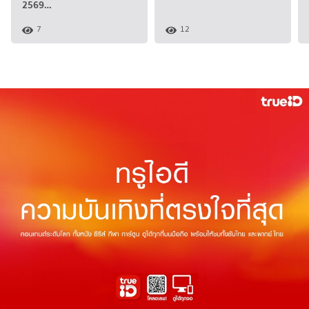
2569…
7
12