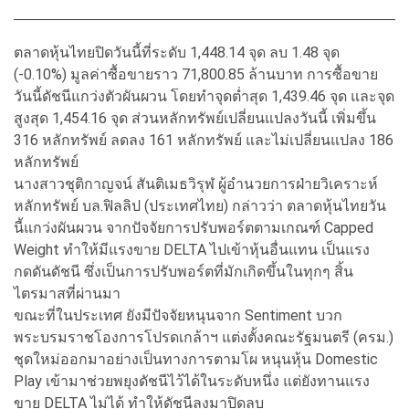
ตลาดหุ้นไทยปิดวันนี้ที่ระดับ 1,448.14 จุด ลบ 1.48 จุด
(-0.10%) มูลค่าซื้อขายราว 71,800.85 ล้านบาท การซื้อขาย
วันนี้ดัชนีแกว่งตัวผันผวน โดยทำจุดต่ำสุด 1,439.46 จุด และจุด
สูงสุด 1,454.16 จุด ส่วนหลักทรัพย์เปลี่ยนแปลงวันนี้ เพิ่มขึ้น
316 หลักทรัพย์ ลดลง 161 หลักทรัพย์ และไม่เปลี่ยนแปลง 186
หลักทรัพย์
นางสาวชุติกาญจน์ สันติเมธวิรุฬ ผู้อำนวยการฝ่ายวิเคราะห์
หลักทรัพย์ บล.ฟิลลิป (ประเทศไทย) กล่าวว่า ตลาดหุ้นไทยวัน
นี้แกว่งผันผวน จากปัจจัยการปรับพอร์ตตามเกณฑ์ Capped
Weight ทำให้มีแรงขาย DELTA ไปเข้าหุ้นอื่นแทน เป็นแรง
กดดันดัชนี ซึ่งเป็นการปรับพอร์ตที่มักเกิดขึ้นในทุกๆ สิ้น
ไตรมาสที่ผ่านมา
ขณะที่ในประเทศ ยังมีปัจจัยหนุนจาก Sentiment บวก
พระบรมราชโองการโปรดเกล้าฯ แต่งตั้งคณะรัฐมนตรี (ครม.)
ชุดใหม่ออกมาอย่างเป็นทางการตามโผ หนุนหุ้น Domestic
Play เข้ามาช่วยพยุงดัชนีไว้ได้ในระดับหนึ่ง แต่ยังทานแรง
ขาย DELTA ไม่ได้ ทำให้ดัชนีลงมาปิดลบ