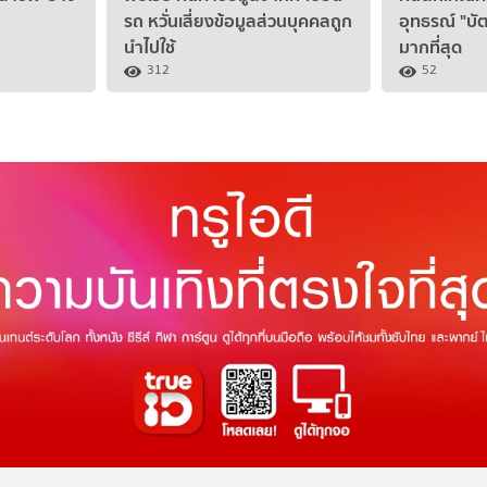
รถ หวั่นเสี่ยงข้อมูลส่วนบุคคลถูก
อุทธรณ์ "บั
นำไปใช้
มากที่สุด
312
52