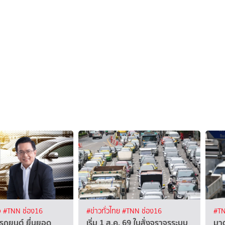
จ
#TNN ช่อง16
#ข่าวทั่วไทย
#TNN ช่อง16
#TN
ถยนต์ ยื่นยอด
เริ่ม 1 ส.ค. 69 ใบสั่งจราจรระบบ
มาต