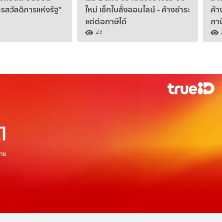
ตรสวัสดิการแห่งรัฐ"
ใหม่ เช็กใบสั่งออนไลน์ - ค้างชำระ
ค้า
แต่ต่อภาษีได้
ภาษ
23