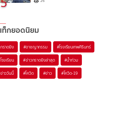
5
26
แท็กยอดนิยม
#
กราดยิง
#
อาชญากรรม
#
โรงเรียนเทพศิรินทร์
#
โรงเรียน
#
ข่าวกราดยิงล่าสุด
#
น้ำท่วม
#
ข่าววันนี้
#
โควิด
#
ข่าว
#
โควิด-19