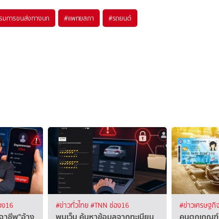
รมการขนส่งทางบก
#
แพทยสภา
#
รถยนต์
อง16
#ข่าวทั่วไทย
#TNN ช่อง16
#ข่าวเศรษฐกิ
จฉาชีพ"อ้าง
พบเว็บ ค้นหาข้อมูลจากทะเบียน
คนตกเกณฑ์ร