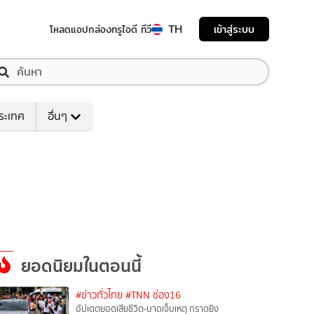
TH
เข้าสู่ระบบ
โหลดแอป
กล่องทรูไอดี ทีวี
ระเทศ
อื่นๆ
ยอดนิยมในตอนนี้
#ข่าวทั่วไทย
#TNN ช่อง16
อัปเดตยอดเสียชีวิต-บาดเจ็บเหตุ กราดยิง