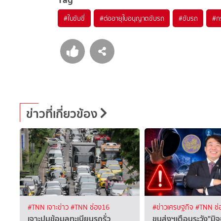
#
ใบขับขี่
#
ต่ออายุใบอนุญาตขับรถ
#
ขับรถ
#
ก
ข่าวที่เกี่ยวข้อง
#TNN เจาะข่าว
#TNN ช่อง16
#ข่าวเศรษฐกิจ
#TNN ช่
เจาะปมข้อมูลทะเบียนรถรั่ว
ขนส่งฯเตือนระวัง"มิ