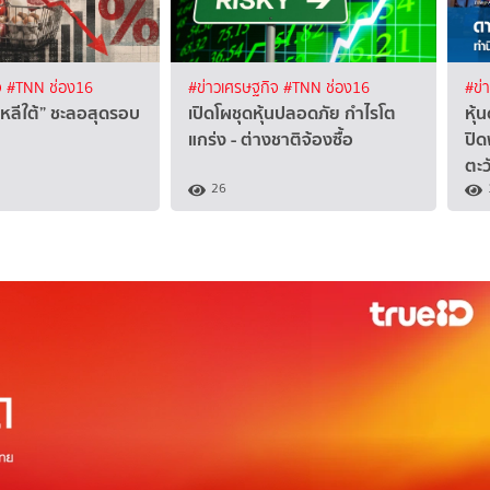
จ
#TNN ช่อง16
#ข่าวเศรษฐกิจ
#TNN ช่อง16
#ข่
าหลีใต้” ชะลอสุดรอบ
เปิดโผชุดหุ้นปลอดภัย กำไรโต
หุ้
แกร่ง - ต่างชาติจ้องซื้อ
ปิด
ตะ
26