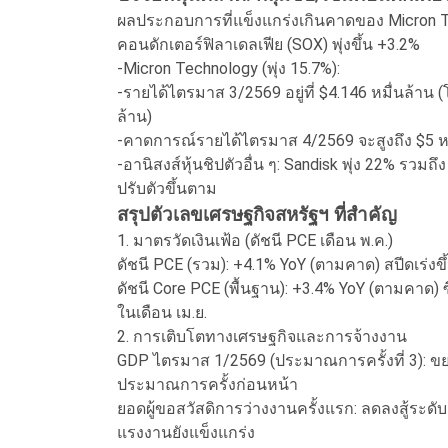
ผลประกอบการที่แข็งแกร่งเกินคาดของ Micron Tech
คอนดักเตอร์ฟิลาเดลเฟีย (SOX) พุ่งขึ้น +3.2%
-Micron Technology (พุ่ง 15.7%):
-รายได้ไตรมาส 3/2569 อยู่ที่ $4.146 หมื่นล้าน 
ล้าน)
-คาดการณ์รายได้ไตรมาส 4/2569 จะสูงถึง $5 หมื่
-อานิสงส์หุ้นชิปตัวอื่น ๆ: Sandisk พุ่ง 22% รว
ปรับตัวขึ้นตาม
สรุปตัวเลขเศรษฐกิจสหรัฐฯ ที่สำคัญ
1. มาตรวัดเงินเฟ้อ (ดัชนี PCE เดือน พ.ค.)
ดัชนี PCE (รวม): +4.1% YoY (ตามคาด) สปีดเร่งขึ
ดัชนี Core PCE (พื้นฐาน): +3.4% YoY (ตามคาด) ซ
ในเดือน เม.ย.
2. การเติบโตทางเศรษฐกิจและการจ้างงาน
GDP ไตรมาส 1/2569 (ประมาณการครั้งที่ 3): ขยายต
ประมาณการครั้งก่อนหน้า
ยอดผู้ขอสวัสดิการว่างงานครั้งแรก: ลดลงสู้ระดับ
แรงงานยังแข็งแกร่ง