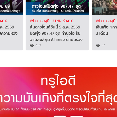
อง16
#ข่าวเศรษฐกิจ
#TNN ช่อง16
#ข่าวเศรษฐกิ
ส.ค. 2569
หุ้นดาวโจนส์วันนี้ 5 ส.ค. 2569
เงินเฟ้อ “เก
รับความหวัง
ปิดพุ่ง 907.47 จุด ทำนิวไฮ รับ
3 เดือน
อานิสงส์หุ้น AI แกร่ง-น้ำมันร่วง
219
17