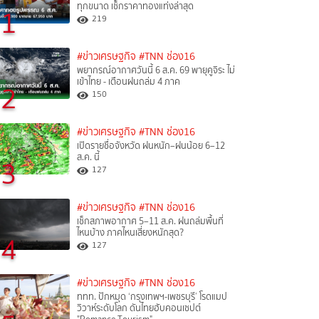
ทุกขนาด เช็กราคาทองแท่งล่าสุด
1
219
#ข่าวเศรษฐกิจ
#TNN ช่อง16
พยากรณ์อากาศวันนี้ 6 ส.ค. 69 พายุคูจิระ ไม่
เข้าไทย - เตือนฝนถล่ม 4 ภาค
2
150
#ข่าวเศรษฐกิจ
#TNN ช่อง16
เปิดรายชื่อจังหวัด ฝนหนัก–ฝนน้อย 6–12
ส.ค. นี้
3
127
#ข่าวเศรษฐกิจ
#TNN ช่อง16
เช็กสภาพอากาศ 5–11 ส.ค. ฝนถล่มพื้นที่
ไหนบ้าง ภาคไหนเสี่ยงหนักสุด?
4
127
#ข่าวเศรษฐกิจ
#TNN ช่อง16
ททท. ปักหมุด ‘กรุงเทพฯ-เพชรบุรี’ โรดแมป
วิวาห์ระดับโลก ดันไทยฮับคอนเซปต์