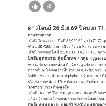
ดาวโจนส์ 26 มิ.ย.69 ปิดบวก 71
ภาพรวมตลาด
-ดัชนี Dow Jones: ปิดที่ 51,920.62 จุด (+71.72 
-ดัชนี S&P500: ปิดที่ 7,357.49 จุด (-0.73 จุด หรื
-ดัชนี Nasdaq: ปิดที่ 25,358.60 จุด (-118.03 จุด 
ปัจจัยฉุดตลาด: หุ้นบิ๊กเทค / กลุ่ม Hype
-ความกังวลเรื่องหนี้สิน AI: นักลงทุนกังวลว่ากล
คลาวด์และโครงสร้างพื้นฐาน AI จะเผชิญภาวะหนี้ส
Nvidia, Microsoft และ Alphabet ปรับตัวลดลง 0.
-Apple ร่วงหนัก 6.1%: หลังประกาศปรับขึ้นราคา
(Memory Chip) ที่พุ่งสูงขึ้น
-คำเตือนจากซีอีโอ: ทิม คุก คาดว่าต้นทุนชิปจะเพ
27 มิ.ย.) และจะยังคงส่งผลกระทบต่อเนื่องแม้จะ
ปัจจัยหนุนตลาด: กลุ่มชิป/เซมิคอนดักเตอร