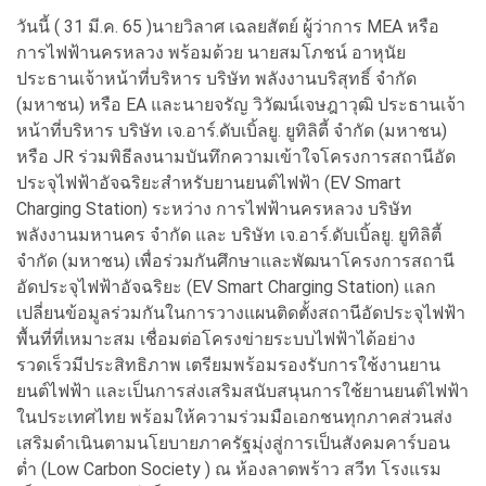
วันนี้ ( 31 มี.ค. 65 )นายวิลาศ เฉลยสัตย์ ผู้ว่าการ MEA หรือ
การไฟฟ้านครหลวง พร้อมด้วย นายสมโภชน์ อาหุนัย
ประธานเจ้าหน้าที่บริหาร บริษัท พลังงานบริสุทธิ์ จำกัด
(มหาชน) หรือ EA และนายจรัญ วิวัฒน์เจษฎาวุฒิ ประธานเจ้า
หน้าที่บริหาร บริษัท เจ.อาร์.ดับเบิ้ลยู. ยูทิลิตี้ จำกัด (มหาชน)
หรือ JR ร่วมพิธีลงนามบันทึกความเข้าใจโครงการสถานีอัด
ประจุไฟฟ้าอัจฉริยะสำหรับยานยนต์ไฟฟ้า (EV Smart
Charging Station) ระหว่าง การไฟฟ้านครหลวง บริษัท
พลังงานมหานคร จำกัด และ บริษัท เจ.อาร์.ดับเบิ้ลยู. ยูทิลิตี้
จำกัด (มหาชน) เพื่อร่วมกันศึกษาและพัฒนาโครงการสถานี
อัดประจุไฟฟ้าอัจฉริยะ (EV Smart Charging Station) แลก
เปลี่ยนข้อมูลร่วมกันในการวางแผนติดตั้งสถานีอัดประจุไฟฟ้า
พื้นที่ที่เหมาะสม เชื่อมต่อโครงข่ายระบบไฟฟ้าได้อย่าง
รวดเร็วมีประสิทธิภาพ เตรียมพร้อมรองรับการใช้งานยาน
ยนต์ไฟฟ้า และเป็นการส่งเสริมสนับสนุนการใช้ยานยนต์ไฟฟ้า
ในประเทศไทย พร้อมให้ความร่วมมือเอกชนทุกภาคส่วนส่ง
เสริมดำเนินตามนโยบายภาครัฐมุ่งสู่การเป็นสังคมคาร์บอน
ต่ำ (Low Carbon Society ) ณ ห้องลาดพร้าว สวีท โรงแรม