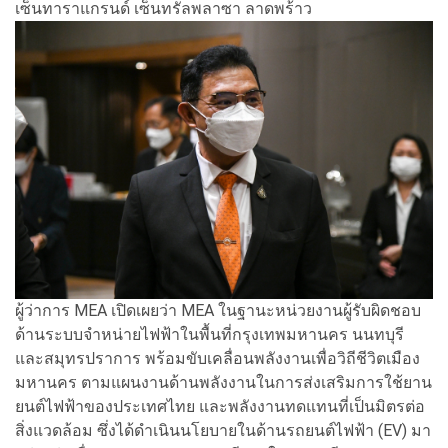
เซ็นทาราแกรนด์ เซ็นทรัลพลาซา ลาดพร้าว
ผู้ว่าการ MEA เปิดเผยว่า MEA ในฐานะหน่วยงานผู้รับผิดชอบ
ด้านระบบจำหน่ายไฟฟ้าในพื้นที่กรุงเทพมหานคร นนทบุรี
และสมุทรปราการ พร้อมขับเคลื่อนพลังงานเพื่อวิถีชีวิตเมือง
มหานคร ตามแผนงานด้านพลังงานในการส่งเสริมการใช้ยาน
ยนต์ไฟฟ้าของประเทศไทย และพลังงานทดแทนที่เป็นมิตรต่อ
สิ่งแวดล้อม ซึ่งได้ดำเนินนโยบายในด้านรถยนต์ไฟฟ้า (EV) มา