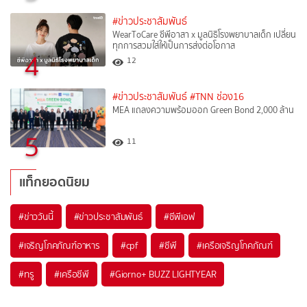
#ข่าวประชาสัมพันธ์
WearToCare ซีพีอาสา x มูลนิธิโรงพยาบาลเด็ก เปลี่ยน
ทุกการสวมใส่ให้เป็นการส่งต่อโอกาส
4
12
#ข่าวประชาสัมพันธ์
#TNN ช่อง16
MEA แถลงความพร้อมออก Green Bond 2,000 ล้าน
5
11
แท็กยอดนิยม
#
ข่าววันนี้
#
ข่าวประชาสัมพันธ์
#
ซีพีเอฟ
#
เจริญโภคภัณฑ์อาหาร
#
cpf
#
ซีพี
#
เครือเจริญโภคภัณฑ์
#
ทรู
#
เครือซีพี
#
Giorno+ BUZZ LIGHTYEAR