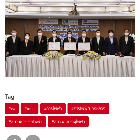
Tag
#
ea
#
mea
#
การไฟฟ้า
#
การไฟฟ้านครหลวง
#
สถานีชาร์จรถไฟฟ้า
#
สถานีอัดประจุไฟฟ้า