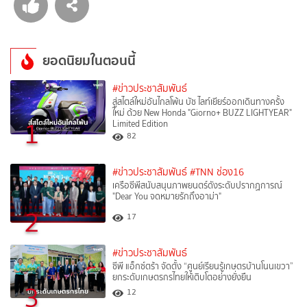
ยอดนิยมในตอนนี้
#ข่าวประชาสัมพันธ์
สู่สไตล์ใหม่อันไกลโพ้น บัซ ไลท์เยียร์ออกเดินทางครั้ง
ใหม่ ด้วย New Honda "Giorno+ BUZZ LIGHTYEAR"
1
Limited Edition
82
#ข่าวประชาสัมพันธ์
#TNN ช่อง16
เครือซีพีสนับสนุนภาพยนตร์ดังระดับปรากฏการณ์
"Dear You จดหมายรักถึงอาม่า"
2
17
#ข่าวประชาสัมพันธ์
ซีพี แอ็กซ์ตร้า จัดตั้ง “ศูนย์เรียนรู้เกษตรบ้านโนนเขวา”
ยกระดับเกษตรกรไทยให้เติบโตอย่างยั่งยืน
3
12