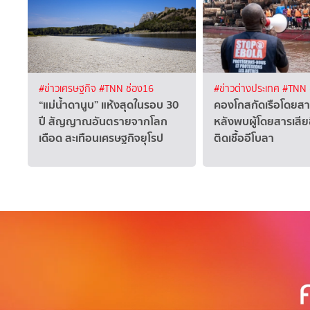
#ข่าวเศรษฐกิจ
#TNN ช่อง16
#ข่าวต่างประเทศ
#TNN 
“แม่น้ำดานูบ” แห้งสุดในรอบ 30
คองโกสกัดเรือโดยส
ปี สัญญาณอันตรายจากโลก
หลังพบผู้โดยสารเสีย
เดือด สะเทือนเศรษฐกิจยุโรป
ติดเชื้ออีโบลา