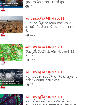
ทุกขนาด เช็กราคาทองแท่งล่าสุด
1
296
#ข่าวเศรษฐกิจ
#TNN ช่อง16
UN ชี้ "เอลนีโญ" เร่งเครื่อง แรงขึ้นตั้งแต่
ส.ค.นี้เป็นต้นไป โลกเตรียมรับศึกอากาศสุด
2
ขั้ว!
171
#ข่าวเศรษฐกิจ
#TNN ช่อง16
เปิดรายชื่อจังหวัด ฝนหนัก–ฝนน้อย 6–12
ส.ค. นี้
3
135
#ข่าวเศรษฐกิจ
#TNN ช่อง16
พยากรณ์อากาศวันนี้ 6 ส.ค. 69 พายุคูจิระ ไม่
เข้าไทย - เตือนฝนถล่ม 4 ภาค
4
161
#ข่าวเศรษฐกิจ
#TNN ช่อง16
หุ้นดาวโจนส์วันนี้ 6 ส.ค. 2569 เพิ่มขึ้น