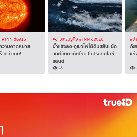
จ
#TNN ช่อง16
#ข่าวเศรษฐกิจ
#TNN ช่อง16
#ข่
ลุความคาดหมาย
น้ำแข็งลด-ภูเขาไฟใต้ดินขยับ! นัก
ภัย
ร็วกว่าเดิม!
วิทย์จับตาภัยใหม่ ในประเทศไอซ์
แห้
แลนด์
16