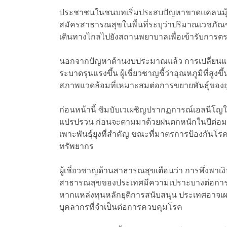
ประชาชนในชนบทเริ่มประสบปัญหาขาดแคลนมุ้งก
สมัครสาธารณสุขในพื้นที่ระบุว่าปริมาณเวชภัณฑ์
เดินทางไกลไปยังสถานพยาบาลเพื่อเข้ารับการต
นอกจากปัญหาด้านงบประมาณแล้ว การเปลี่ยนแปลง
ระบาดรุนแรงขึ้น ผู้เชี่ยวชาญชี้ว่าอุณหภูมิที่สูง
สภาพแวดล้อมที่เหมาะสมต่อการขยายพันธุ์ของยุง
ก่อนหน้านี้ ซิมบับเวเผชิญปรากฏการณ์เอลนีโญ
แปรปรวน ก่อนจะตามมาด้วยฝนตกหนักในปีต่อมา
เพาะพันธุ์ยุงที่สำคัญ ขณะที่มาตรการป้องก
ทรัพยากร
ผู้เชี่ยวชาญด้านสาธารณสุขเตือนว่า การพึ่งพา
สาธารณสุขของประเทศมีความเปราะบางต่อการ
หากแหล่งทุนหลักยุติการสนับสนุน ประเทศอา
บุคลากรที่จำเป็นต่อการควบคุมโรค