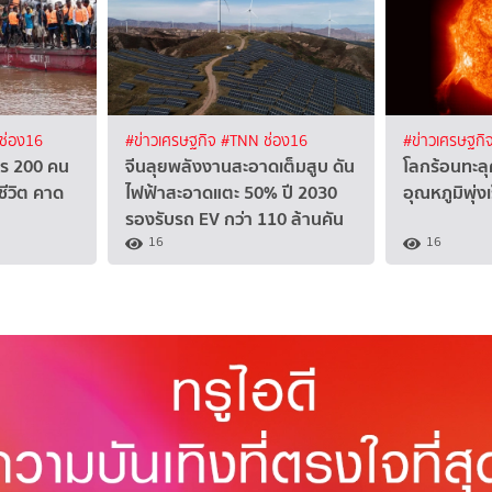
ช่อง16
#ข่าวเศรษฐกิจ
#TNN ช่อง16
#ข่าวเศรษฐกิ
าร 200 คน
จีนลุยพลังงานสะอาดเต็มสูบ ดัน
โลกร้อนทะ
ชีวิต คาด
ไฟฟ้าสะอาดแตะ 50% ปี 2030
อุณหภูมิพุ่งเ
รองรับรถ EV กว่า 110 ล้านคัน
16
16