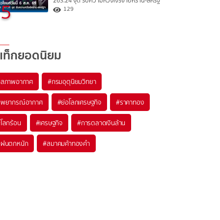
263.24 จุด รับความหวังเจรจาอิหร่าน-สหรัฐ
5
129
แท็กยอดนิยม
#
สภาพอากาศ
#
กรมอุตุนิยมวิทยา
#
พยากรณ์อากาศ
#
ย่อโลกเศรษฐกิจ
#
ราคาทอง
#
โลกร้อน
#
เศรษฐกิจ
#
การตลาดเงินล้าน
#
ฝนตกหนัก
#
สมาคมค้าทองคำ