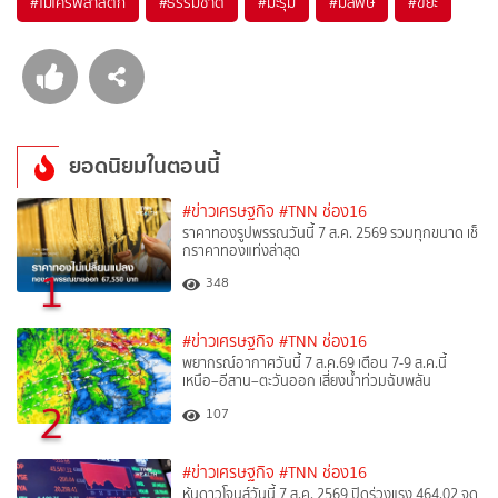
#
ไมโครพลาสติก
#
ธรรมชาติ
#
มะรุม
#
มลพิษ
#
ขยะ
ยอดนิยมในตอนนี้
#ข่าวเศรษฐกิจ
#TNN ช่อง16
ราคาทองรูปพรรณวันนี้ 7 ส.ค. 2569 รวมทุกขนาด เช็
กราคาทองแท่งล่าสุด
1
348
#ข่าวเศรษฐกิจ
#TNN ช่อง16
พยากรณ์อากาศวันนี้ 7 ส.ค.69 เตือน 7-9 ส.ค.นี้
เหนือ–อีสาน–ตะวันออก เสี่ยงน้ำท่วมฉับพลัน
2
107
#ข่าวเศรษฐกิจ
#TNN ช่อง16
หุ้นดาวโจนส์วันนี้ 7 ส.ค. 2569 ปิดร่วงแรง 464.02 จุด