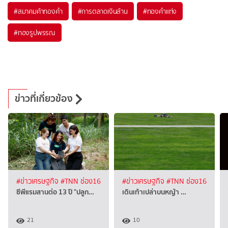
#
สมาคมค้าทองคำ
#
การตลาดเงินล้าน
#
ทองคำแท่ง
#
ทองรูปพรรณ
ข่าวที่เกี่ยวข้อง
#ข่าวเศรษฐกิจ
#TNN ช่อง16
#ข่าวเศรษฐกิจ
#TNN ช่อง16
ซีพีแรมสานต่อ 13 ปี "ปลูก…
เดินเท้าเปล่าบนหญ้า …
21
10