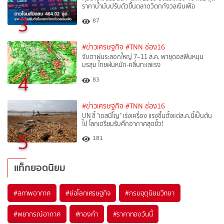
ราคาน้ำมันปรับตัวขึ้นตลาดวิตกกังวลเงินเฟ้อ
3
87
#ข่าวเศรษฐกิจ
#TNN ช่อง16
จับตาฝนระลอกใหญ่ 7–11 ส.ค. พายุดอลฟินหนุน
มรสุม ไทยฝนหนัก-คลื่นทะเลแรง
4
83
#ข่าวเศรษฐกิจ
#TNN ช่อง16
UN ชี้ "เอลนีโญ" เร่งเครื่อง แรงขึ้นตั้งแต่ส.ค.นี้เป็นต้น
ไป โลกเตรียมรับศึกอากาศสุดขั้ว!
5
181
แท็กยอดนิยม
#
สภาพอากาศ
#
ย่อโลกเศรษฐกิจ
#
กรมอุตุนิยมวิทยา
#
พยากรณ์อากาศ
#
ทองคำ
#
ราคาทองวันนี้