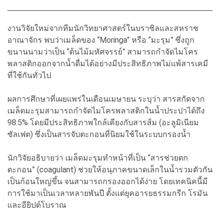
งานวิจัยใหม่จากทีมนักวิทยาศาสตร์ในบราซิลและสหราช
อาณาจักร พบว่าเมล็ดของ “Moringa” หรือ “มะรุม” ซึ่งถูก
ขนานนามว่าเป็น “ต้นไม้มหัศจรรย์” สามารถกำจัดไมโคร
พลาสติกออกจากน้ำดื่มได้อย่างมีประสิทธิภาพไม่แพ้สารเคมี
ที่ใช้กันทั่วไป
ผลการศึกษาที่เผยแพร่ในเดือนเมษายน ระบุว่า สารสกัดจาก
เมล็ดมะรุมสามารถกำจัดไมโครพลาสติกในน้ำประปาได้ถึง
98.5% โดยมีประสิทธิภาพใกล้เคียงกับสารส้ม (อะลูมิเนียม
ซัลเฟต) ซึ่งเป็นสารจับตะกอนที่นิยมใช้ในระบบกรองน้ำ
นักวิจัยอธิบายว่า เมล็ดมะรุมทำหน้าที่เป็น “สารช่วยตก
ตะกอน” (coagulant) ช่วยให้อนุภาคขนาดเล็กในน้ำรวมตัวกัน
เป็นก้อนใหญ่ขึ้น จนสามารถกรองออกได้ง่าย โดยเทคนิคนี้มี
การใช้มาเป็นเวลาหลายพันปี ตั้งแต่ยุคอารยธรรมกรีก โรมัน
และอียิปต์โบราณ