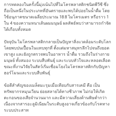
การทดลองในครั้งนี้มุ่งเน้นไปที่ไมโครพลาสติกชนิดพีวีซี ซึ่ง
ถือเป็นหนึ่งในประเภทที่อันตรายและพบได้บ่อยในน้ำดื่ม โดย
ใช้อนุภาคขนาดเฉลี่ยประมาณ 18.8 ไมโครเมตร หรือราว 1
ใน 4 ของความหนาเส้นผมมนุษย์ ผลลัพธ์พบว่าสามารถกำจัด
ได้เกือบทั้งหมด
ปัจจุบัน ไมโครพลาสติกกลายเป็นปัญหาสิ่งแวดล้อมระดับโลก
โดยพบปนเปื้อนในแทบทุกที่ ตั้งแต่มหาสมุทรลึกไปจนถึงยอด
เขาสูง และยังถูกตรวจพบในอาหาร น้ำดื่ม รวมถึงในร่างกาย
มนุษย์ ทั้งสมอง ระบบสืบพันธุ์ และระบบหัวใจและหลอดเลือด
ขณะที่งานวิจัยในสัตว์เริ่มเชื่อมโยงไมโครพลาสติกกับปัญหา
ฮอร์โมนและระบบสืบพันธุ์
ข้อดีสำคัญของเมล็ดมะรุมเมื่อเทียบกับสารเคมี คือ เป็น
ทรัพยากรหมุนเวียน ย่อยสลายได้ทางชีวภาพ ไม่ก่อให้เกิด
ตะกอนของเสียจำนวนมาก และมีความเสี่ยงด้านพิษต่ำกว่า
เนื่องจากสารอะลูมิเนียมในระดับสูงอาจเกี่ยวข้องกับโรคทาง
ระบบประสาท