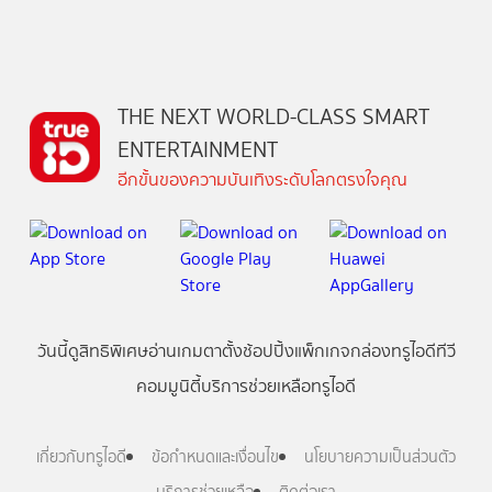
THE NEXT WORLD-CLASS SMART
ENTERTAINMENT
อีกขั้นของความบันเทิงระดับโลกตรงใจคุณ
วันนี้
ดู
สิทธิพิเศษ
อ่าน
เกม
ตาตั้ง
ช้อปปิ้ง
แพ็กเกจ
กล่องทรูไอดีทีวี
คอมมูนิตี้
บริการช่วยเหลือทรูไอดี
เกี่ยวกับทรูไอดี
ข้อกำหนดและเงื่อนไข
นโยบายความเป็นส่วนตัว