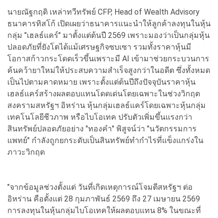
นายณัฐกฤติ เหล่าทวีทรัพย์ CFP, Head of Wealth Advisory
ธนาคารทิสโก้ เปิดเผยว่าธนาคารแนะนำให้ลูกค้าลงทุนในหุ้น
กลุ่ม "เฮลธ์แคร์" มาตั้งแต่ต้นปี 2569 เพราะมองว่าเป็นกลุ่มหุ้น
ปลอดภัยที่ยังโตได้แม้เศรษฐกิจซบเซา รวมทั้งราคาหุ้นมี
โอกาสก้าวกระโดดเร็วขึ้นเพราะมี AI เข้ามาช่วยกระบวนการ
ค้นคว้ายาใหม่ให้ประสบความสำเร็จสูงกว่าในอดีต ซึ่งทั้งหมด
เป็นไปตามคาดหมาย เพราะตั้งแต่ต้นปีถึงปัจจุบันราคาหุ้น
เฮลธ์แคร์สร้างผลตอบแทนโดดเด่นโดยเฉพาะในช่วงวิกฤต
สงครามสหรัฐฯ อิหร่าน หุ้นกลุ่มเฮลธ์แคร์โดยเฉพาะหุ้นกลุ่ม
เทคโนโลยีชีวภาพ หรือไบโอเทค ปรับตัวเพิ่มขึ้นแรงกว่า
สินทรัพย์ปลอดภัยอย่าง "ทองคำ" พิสูจน์ว่า "นวัตกรรมการ
แพทย์" กำลังถูกยกระดับเป็นสินทรัพย์ทำกำไรที่แข็งแกร่งใน
ภาวะวิกฤต
"จากข้อมูลช่วงตั้งแต่ วันที่เกิดเหตุการณ์โจมตีสหรัฐฯ ต่อ
อิหร่าน คือตั้งแต่ 28 กุมภาพันธ์ 2569 ถึง 27 เมษายน 2569
การลงทุนในหุ้นกลุ่มไบโอเทคให้ผลตอบแทน 8% ในขณะที่