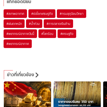
แท็กยอดนิยม
#
สภาพอากาศ
#
ย่อโลกเศรษฐกิจ
#
กรมอุตุนิยมวิทยา
#
ฝนตกหนัก
#
น้ำท่วม
#
การตลาดเงินล้าน
#
พยากรณ์อากาศวันนี้
#
โลกร้อน
#
เศรษฐกิจ
#
พยากรณ์อากาศ
ข่าวที่เกี่ยวข้อง