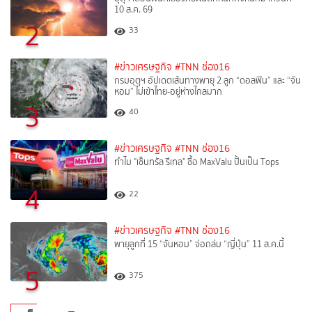
10 ส.ค. 69
2
33
#ข่าวเศรษฐกิจ
#TNN ช่อง16
กรมอุตุฯ อัปเดตเส้นทางพายุ 2 ลูก “ดอลฟิน” และ “จัน
หอม” ไม่เข้าไทย-อยู่ห่างไกลมาก
3
40
#ข่าวเศรษฐกิจ
#TNN ช่อง16
ทำไม "เซ็นทรัล รีเทล" ซื้อ MaxValu ปั้นเป็น Tops
4
22
#ข่าวเศรษฐกิจ
#TNN ช่อง16
พายุลูกที่ 15 “จันหอม” จ่อถล่ม “ญี่ปุ่น” 11 ส.ค.นี้
5
375