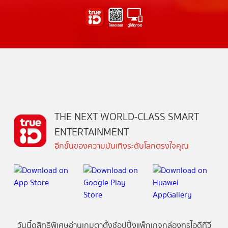
THE NEXT WORLD-CLASS SMART
ENTERTAINMENT
อีกขั้นของความบันเทิงระดับโลกตรงใจคุณ
วันนี้
ดู
สิทธิพิเศษ
อ่าน
เกม
ตาตั้ง
ช้อปปิ้ง
แพ็กเกจ
กล่องทรูไอดีทีวี