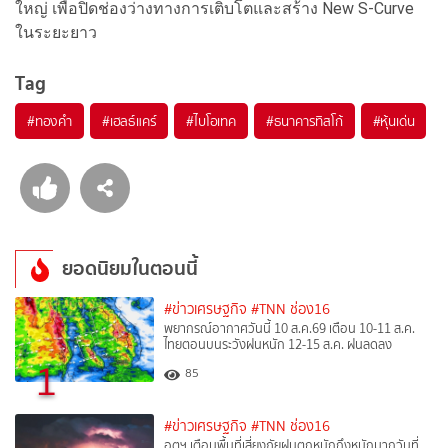
ใหญ่ เพื่อปิดช่องว่างทางการเติบโตและสร้าง New S-Curve
ในระยะยาว
Tag
#
ทองคำ
#
เฮลธ์แคร์
#
ไบโอเทค
#
ธนาคารทิสโก้
#
หุ้นเด่น
ยอดนิยมในตอนนี้
#ข่าวเศรษฐกิจ
#TNN ช่อง16
พยากรณ์อากาศวันนี้ 10 ส.ค.69 เตือน 10-11 ส.ค.
ไทยตอนบนระวังฝนหนัก 12-15 ส.ค. ฝนลดลง
1
85
#ข่าวเศรษฐกิจ
#TNN ช่อง16
อุตุฯ เตือนพื้นที่เสี่ยงภัยฝนตกหนักถึงหนักมากวันที่