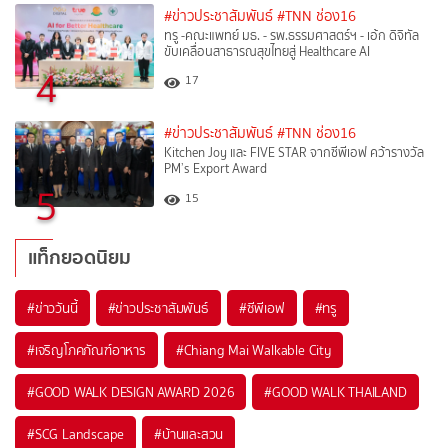
#ข่าวประชาสัมพันธ์
#TNN ช่อง16
ทรู -คณะแพทย์ มธ. - รพ.ธรรมศาสตร์ฯ - เอ้ก ดิจิทัล
ขับเคลื่อนสาธารณสุขไทยสู่ Healthcare AI
4
17
#ข่าวประชาสัมพันธ์
#TNN ช่อง16
Kitchen Joy และ FIVE STAR จากซีพีเอฟ คว้ารางวัล
PM’s Export Award
5
15
แท็กยอดนิยม
#
ข่าววันนี้
#
ข่าวประชาสัมพันธ์
#
ซีพีเอฟ
#
ทรู
#
เจริญโภคภัณฑ์อาหาร
#
Chiang Mai Walkable City
#
GOOD WALK DESIGN AWARD 2026
#
GOOD WALK THAILAND
#
SCG Landscape
#
บ้านและสวน