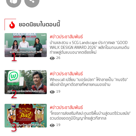
ยอดนิยมในตอนนี้
#ข่าวประชาสัมพันธ์
บ้านและสวน x SCG Landscape ประกาศผล “GOOD
WALK DESIGN AWARD 2026” พลิกโฉมถนนคนเดิน
1
ท่าแพสู่ต้นแบบอนาคตเชียงใหม่
26
#ข่าวประชาสัมพันธ์
Whoscall เปลี่ยน "เบอร์แปลก" ให้กลายเป็น "คนจริง"
เพื่อเล่าปัญหาตัดสายที่หลายคนมองข้าม
2
19
#ข่าวประชาสัมพันธ์
"โครงการส่งเสริมศิลปะดนตรีพื้นบ้านสู่ดนตรีร่วมสมัย"
ชวนต่อยอดภูมิปัญญาไทยสู่เวทีสากล
3
19