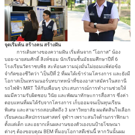
จุดเริ่มต้น สร้างคน สร้างฝัน
การเดินทางของความฝัน เริ่มต้นจาก “โอกาส” น้อง
บอย-นายสมศักดิ์ สิงห์ซอม นักเรียนชั้นมัธยมศึกษาปีที่ 6
โรงเรียนวัดราชบพิธ สะท้อนความมุ่งมั่นไม่ยอมแพ้ต่อข้อ
จำกัดของชีวิตว่า “เป็นปีที่ 2 ที่ผมได้เข้าร่วมโครงการ และยังมี
โอกาสเป็นเทรนเนอร์บทบาทหน้าที่ของอาสาสมัครในสถานี
รถไฟฟ้า MRT ให้กับเพื่อนๆ ประสบการณ์การทำงานช่วยให้
ผมมีความรับผิดชอบ วินัย และพัฒนาทักษะการสื่อสาร ซึ่งค่า
ตอบแทนที่ผมได้รับจากโครงการ เก็บออมจนเป็นทุนเรียน
พิเศษ และสามารถสอบติดถึง 3 มหาวิทยาลัย ผมตัดสินใจเลือก
เรียนคณะศิลปกรรมศาสตร์ จุฬาฯ เพราะสนใจด้านกราฟิกมา
ตั้งแต่เด็ก และอยากเห็นผลงานของตัวเองบนป้ายโฆษณา
ต่างๆ ต้องขอบคุณ BEM ที่มอบโอกาสดีเช่นนี้ หากวันนั้นผม