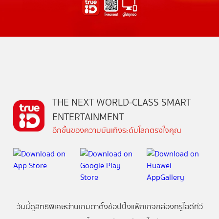
THE NEXT WORLD-CLASS SMART
ENTERTAINMENT
อีกขั้นของความบันเทิงระดับโลกตรงใจคุณ
วันนี้
ดู
สิทธิพิเศษ
อ่าน
เกม
ตาตั้ง
ช้อปปิ้ง
แพ็กเกจ
กล่องทรูไอดีทีวี