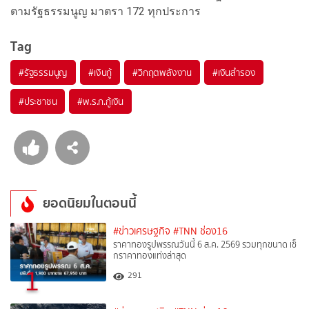
ตามรัฐธรรมนูญ มาตรา 172 ทุกประการ
Tag
#
รัฐธรรมนูญ
#
เงินกู้
#
วิกฤตพลังงาน
#
เงินสำรอง
#
ประชาชน
#
พ.ร.ก.กู้เงิน
ยอดนิยมในตอนนี้
#ข่าวเศรษฐกิจ
#TNN ช่อง16
ราคาทองรูปพรรณวันนี้ 6 ส.ค. 2569 รวมทุกขนาด เช็
กราคาทองแท่งล่าสุด
1
291