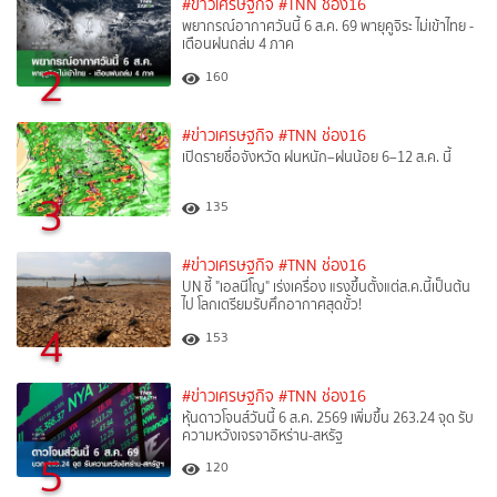
#ข่าวเศรษฐกิจ
#TNN ช่อง16
พยากรณ์อากาศวันนี้ 6 ส.ค. 69 พายุคูจิระ ไม่เข้าไทย -
เตือนฝนถล่ม 4 ภาค
2
160
#ข่าวเศรษฐกิจ
#TNN ช่อง16
เปิดรายชื่อจังหวัด ฝนหนัก–ฝนน้อย 6–12 ส.ค. นี้
3
135
#ข่าวเศรษฐกิจ
#TNN ช่อง16
UN ชี้ "เอลนีโญ" เร่งเครื่อง แรงขึ้นตั้งแต่ส.ค.นี้เป็นต้น
ไป โลกเตรียมรับศึกอากาศสุดขั้ว!
4
153
#ข่าวเศรษฐกิจ
#TNN ช่อง16
หุ้นดาวโจนส์วันนี้ 6 ส.ค. 2569 เพิ่มขึ้น 263.24 จุด รับ
ความหวังเจรจาอิหร่าน-สหรัฐ
5
120