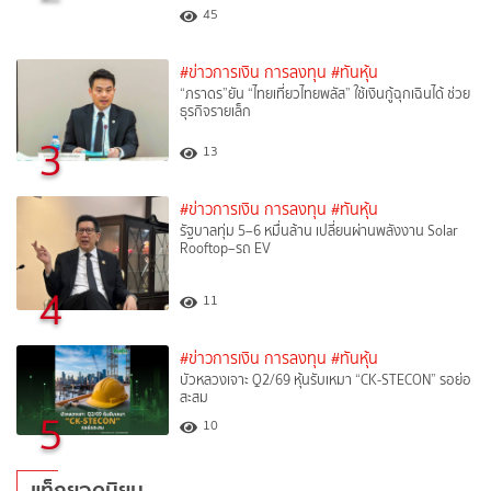
45
#ข่าวการเงิน การลงทุน
#ทันหุ้น
“ภราดร”ยัน “ไทยเที่ยวไทยพลัส” ใช้เงินกู้ฉุกเฉินได้ ช่วย
ธุรกิจรายเล็ก
3
13
#ข่าวการเงิน การลงทุน
#ทันหุ้น
รัฐบาลทุ่ม 5–6 หมื่นล้าน เปลี่ยนผ่านพลังงาน Solar
Rooftop–รถ EV
4
11
#ข่าวการเงิน การลงทุน
#ทันหุ้น
บัวหลวงเจาะ Q2/69 หุ้นรับเหมา “CK-STECON” รอย่อ
สะสม
5
10
แท็กยอดนิยม