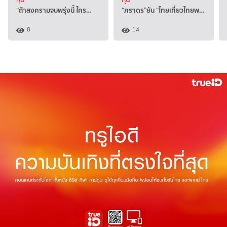
“ถ้าสงครามจบพรุ่งนี้ ใคร…
“ภราดร”ยัน “ไทยเที่ยวไทยพ…
8
14