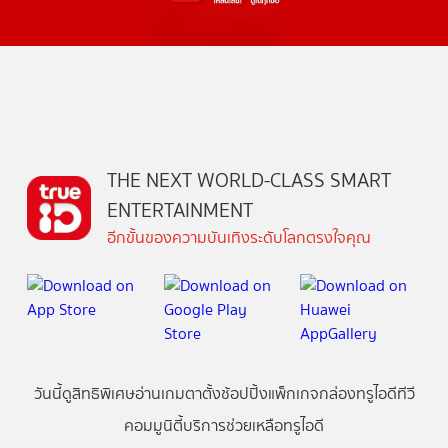
THE NEXT WORLD-CLASS SMART
ENTERTAINMENT
อีกขั้นของความบันเทิงระดับโลกตรงใจคุณ
วันนี้
ดู
สิทธิพิเศษ
อ่าน
เกม
ตาตั้ง
ช้อปปิ้ง
แพ็กเกจ
กล่องทรูไอดีทีวี
คอมมูนิตี้
บริการช่วยเหลือทรูไอดี