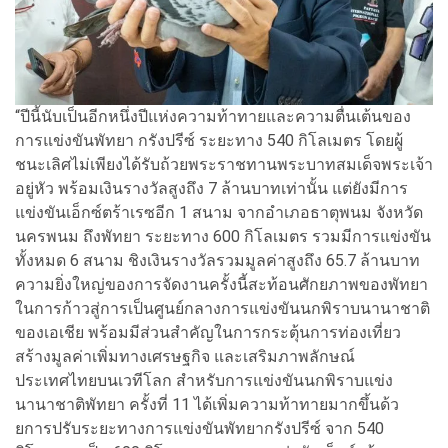
“ปีนี้นับเป็นอีกหนึ่งปีแห่
งความท้าทายและความตื่นเต้
นของ
การแข่งขันพัทยา กรังปรีซ์ ระยะทาง 540 กิโลเมตร โดยผู้
ชนะเลิศไม่เพียงได้รับถ้
วยพระราชทานพระบาทสมเด็จพระเจ้
า
อยู่หัว พร้อมเงินรางวัลสูงถึง 7 ล้านบาทเท่านั้น แต่ยังมีการ
แข่งขันเอ็กซ์ตร้
าเรซอีก 1 สนาม จากอำเภอธาตุพนม จังหวัด
นครพนม ถึงพัทยา ระยะทาง 600 กิโลเมตร รวมมีการแข่งขัน
ทั้งหมด 6 สนาม ชิงเงินรางวัลรวมมูลค่าสูงถึง 65.7 ล้านบาท
ความยิ่งใหญ่ของการจัดงานครั้
งนี้สะท้อนศักยภาพของพั
ทยา
ในการก้าวสู่การเป็นศูนย์
กลางการแข่งขันนกพิราบนานาชาติ
ของเอเชีย พร้อมมีส่วนสำคัญในการกระตุ้
นการท่องเที่ยว
สร้างมูลค่าเพิ่มทางเศรษฐกิจ และเสริมภาพลักษณ์
ประเทศไทยบนเวทีโลก สำหรับการแข่งขันนกพิราบแข่
ง
นานาชาติพัทยา ครั้งที่ 11 ได้เพิ่มความท้าทายมากขึ้นด้
ว
ยการปรับระยะทางการแข่งขันพั
ทยากรังปรีซ์ จาก 540