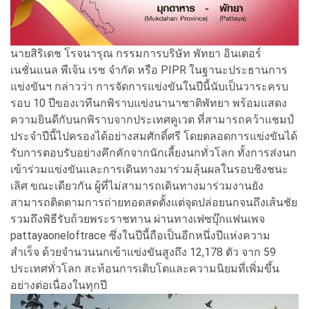
นายสิริเดช โรจนารุณ กรรมการบริษัท พัทยา อินเตอร์
เนชั่นแนล พีเจ้น เรซ จำกัด หรือ PIPR ในฐานะประธานการ
แข่งขันฯ กล่าวว่า การจัดการแข่งขันในปีนี้นับเป็
นวาระครบ
รอบ 10 ปีของเวทีนกพิราบแข่งนานาชาติพั
ทยา พร้อมแสดง
ความยินดีกับนกพิ
ราบจากประเทศคูเวต ที่สามารถคว้าแชมป์
ประจำปีนี้
ไปครองได้อย่างสมศักดิ์ศรี โดยตลอดการแข่งขันได้
รั
บการตอบรับอย่างคึกคักจากนักเลี้
ยงนกทั่วโลก ทั้งการส่งนก
เข้าร่วมแข่งขั
นและการเดินทางมาร่วมลุ้
นผลในรอบชิงชนะ
เลิศ ขณะเดียวกัน ผู้ที่ไม่สามารถเดินทางมาร่
วมงานยัง
สามารถติดตามการถ่
ายทอดสดตั้งแต่จุดปล่อยนกจนถึ
งเส้นชัย
รวมถึงพิธีรับถ้วยพระราชทาน ผ่านทางเฟซบุ๊กแฟนเพจ
pattayaoneloftrace ซึ่งในปีนี้ถือเป็นอีกหนึ่งปี
แห่งความ
สำเร็จ ด้วยจำนวนนกเข้าแข่งขันสูงถึง 12,178 ตัว จาก 59
ประเทศทั่วโลก สะท้อนการเติบโตและความนิยมที่
เพิ่มขึ้น
อย่างต่อเนื่องในทุกปี