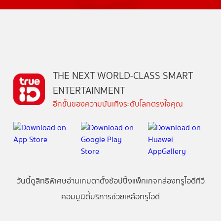
THE NEXT WORLD-CLASS SMART
ENTERTAINMENT
อีกขั้นของความบันเทิงระดับโลกตรงใจคุณ
วันนี้
ดู
สิทธิพิเศษ
อ่าน
เกม
ตาตั้ง
ช้อปปิ้ง
แพ็กเกจ
กล่องทรูไอดีทีวี
คอมมูนิตี้
บริการช่วยเหลือทรูไอดี