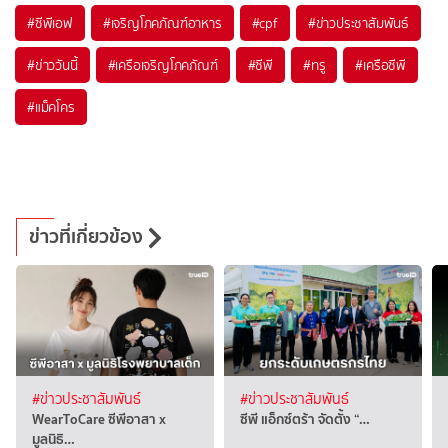
#
ซีพีเอฟ
#
เจริญโภคภัณฑ์อาหาร
#
cpf
#
ข่าวประชาสัมพันธ์
#
ข่าววันนี้
#
เครือเจริญโภคภัณฑ์
#
ซีพี
#
ทรู
#
เครือซีพี
#
แม็คโคร
ข่าวที่เกี่ยวข้อง
#ข่าวประชาสัมพันธ์
#ข่าวประชาสัมพันธ์
WearToCare ซีพีอาสา x
ซีพี แอ็กซ์ตร้า จัดตั้ง “…
มูลนิธิ…