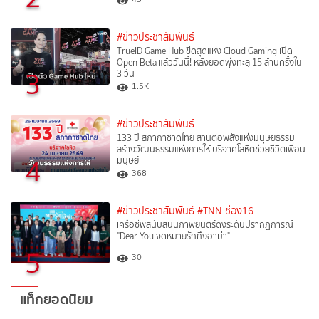
#ข่าวประชาสัมพันธ์
TrueID Game Hub ขีดสุดแห่ง Cloud Gaming เปิด
Open Beta แล้ววันนี้! หลังยอดพุ่งทะลุ 15 ล้านครั้งใน
3
3 วัน
1.5K
#ข่าวประชาสัมพันธ์
133 ปี สภากาชาดไทย สานต่อพลังแห่งมนุษยธรรม
สร้างวัฒนธรรมแห่งการให้ บริจาคโลหิตช่วยชีวิตเพื่อน
4
มนุษย์
368
#ข่าวประชาสัมพันธ์
#TNN ช่อง16
เครือซีพีสนับสนุนภาพยนตร์ดังระดับปรากฏการณ์
"Dear You จดหมายรักถึงอาม่า"
5
30
แท็กยอดนิยม