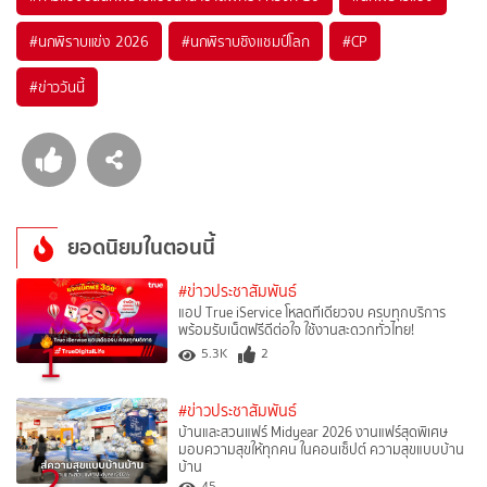
#
นกพิราบแข่ง 2026
#
นกพิราบชิงแชมป์โลก
#
CP
#
ข่าววันนี้
ยอดนิยมในตอนนี้
#ข่าวประชาสัมพันธ์
แอป True iService โหลดทีเดียวจบ ครบทุกบริการ
พร้อมรับเน็ตฟรีดีต่อใจ ใช้งานสะดวกทั่วไทย!
1
5.3K
2
#ข่าวประชาสัมพันธ์
บ้านและสวนแฟร์ Midyear 2026 งานแฟร์สุดพิเศษ
มอบความสุขให้ทุกคน ในคอนเซ็ปต์ ความสุขแบบบ้าน
2
บ้าน
45