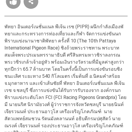
พัทยา อินเตอร์เนชั่นแนล พีเจ้น เรซ (PIPR) ผนึกกำลังเมืองพั
ทยาและกระทรวงการท่องเที่
ยวและกีฬา จัดการแข่งขันนก
พิราบแข่
งนานาชาติพัทยา ครั้งที่ 10 (The 10th Pattaya
International Pigeon Race) ชิงถ้วยพระราชทาน พระบาท
สมเด็จพระปรเมนทรรามาธิ
บดี ศรีสินทรมหาวชิราลงกรณ
พระวชิรเกล้าเจ้าอยู่หัว พร้อมเงินรางวัลรวมที่มีมูลค่
าสูงกว่า
ทุกปีกว่า 65.7 ล้านบาท โดยในครั้งนี้เป็นการแข่งขั
นรอบชิง
ชนะเลิศ ระยะทาง 540 กิโลเมตร เริ่มต้นที่ อ.นิคมคำสร้อย
จ.มุกดาหาร และเข้าเส้นชัยที่ พัทยา อินเตอร์เนชั่นแนล พีเจ้น
เรซ จ.ชลบุรี ซึ่งการแข่งขันได้รับการรั
บรองจาก องค์กรนก
พิราบแข่งระดับโลก FCI (FCI Racing Pigeons Grandprix) โดย
มี นายนริศ นิรามัยวงศ์ ผู้ว่าราชการจังหวัดชลบุรี นายธนินท์
เจียรวนนท์ ประธานอาวุโส เครือเจริญโภคภัณฑ์ นาย
สัตวแพทย์สมชวน รัตนมังคลานนท์ อธิบดีกรมปศุสัตว์ นาย
ณรงค์ เจียรวนนท์ รองประธานอาวุโส เครือเจริญโภคภัณฑ์