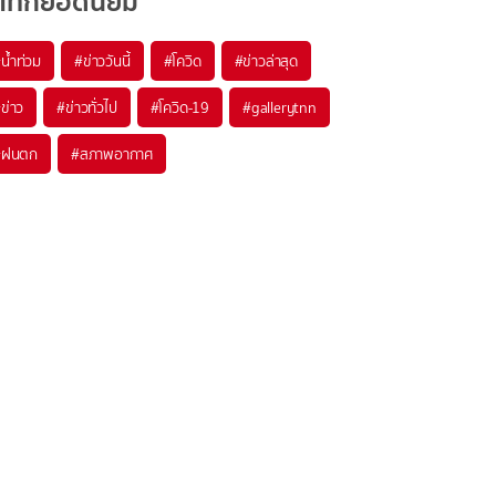
แท็กยอดนิยม
#
น้ำท่วม
#
ข่าววันนี้
#
โควิด
#
ข่าวล่าสุด
#
ข่าว
#
ข่าวทั่วไป
#
โควิด-19
#
gallerytnn
#
ฝนตก
#
สภาพอากาศ