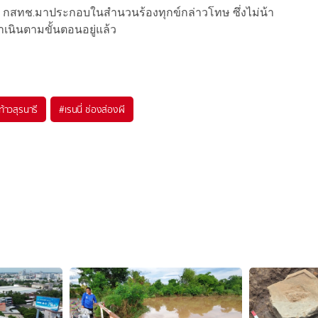
 กสทช.มาประกอบในสำนวนร้องทุกข์กล่าวโทษ ซึ่งไม่น้า
เนินตามขั้นตอนอยู่แล้ว
ท้าวสุรนารี
#
เรนนี่ ช่องส่องผี