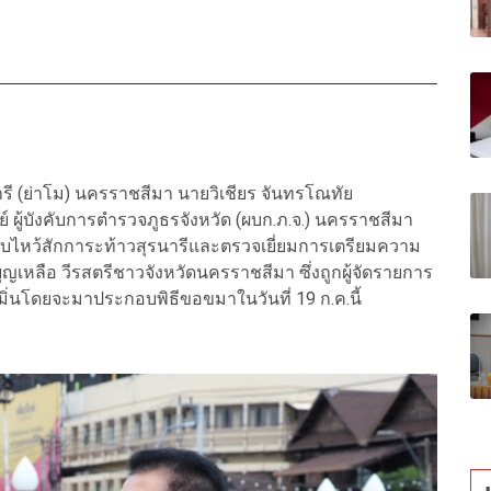
นารี (ย่าโม) นครราชสีมา นายวิเชียร จันทรโณทัย
์ ผู้บังคับการตำรวจภูธรจังหวัด (ผบก.ภ.จ.) นครราชสีมา
ราบไหว้สักการะท้าวสุรนารีและตรวจเยี่ยมการเตรียมความ
เหลือ วีรสตรีชาวจังหวัดนครราชสีมา ซึ่งถูกผู้จัดรายการ
หมิ่นโดยจะมาประกอบพิธีขอขมาในวันที่ 19 ก.ค.นี้