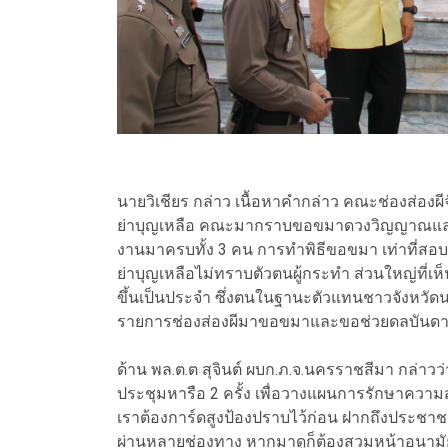
นายวิเชียร กล่าว เนื้อหาคำกล่าว คณะช่องส่องผี
ย่าบุญเหลือ คณะมากราบขอขมาดวงวิญญาณและขอ
งานมาครบทั้ง 3 คน การทำพิธีขอขมา เท่าที่สอบถา
ย่าบุญเหลือไม่ทราบตัวตนผู้กระทำ ส่วนใหญ่ที่เห
ขึ้นเป็นประจำ ซึ่งตนในฐานะตัวแทนชาวจังหวัดนค
รายการช่องส่องผีมาขอขมาและขอช่วยดลบันดาล
ด้าน พล.ต.ต สุจินต์ ผบก.ภ.จ.นครราชสีมา กล่าวว
ประชุมหารือ 2 ครั้ง เพื่อวางแผนการรักษาความ
เราต้องการ์ดสูงป้องปราบไว้ก่อน ฝากถึงประชา
ผ่านหลายช่องทาง หากมาดูก็ต้องสวมหน้าอนาม