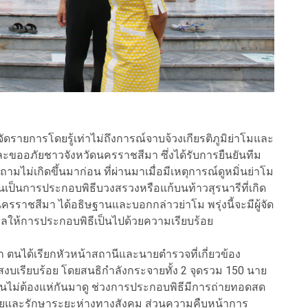
จัดรายการโดยรู้เท่าไม่ถึงการณ์จาบจ้วงเกียรติภูมิย่าโมและ
อภัยชาวจังหวัดนครราชสีมา ซึ่งได้รับการยืนยันทีม
มไม่เกิดขึ้นมาก่อน ที่ผ่านมาเมื่อมีเหตุการณ์ดูหมิ่นย่าโม
็นเป็นการประกอบพิธีบวงสรวงหรือแก้บนท้าวสุรนารีที่เกิด
รราชสีมา ได้อธิษฐานและบอกกล่าวย่าโม พรุ่งนี้จะมีผู้จัด
ให้การประกอบพิธีเป็นไปด้วยความเรียบร้อย
่า ตนได้เรียกหัวหน้าสถานีและนายตำรวจที่เกี่ยวข้อง
สงบเรียบร้อย โดยสนธิกำลังกระจายทั้ง 2 จุดรวม 150 นาย
ชนไม่ต้องแห่กันมาดู ช่วงการประกอบพิธีมีการถ่ายทอดสด
ัยและรักษาระยะห่างทางสังคม ส่วนความคืบหน้าการ