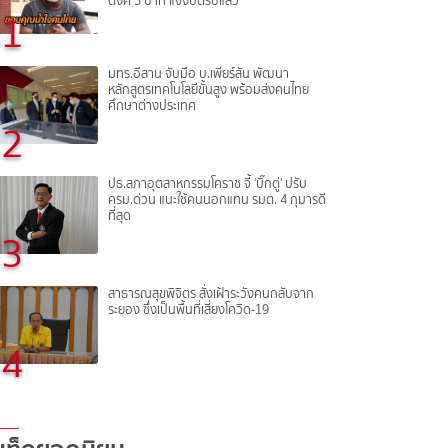
ตังค์ 5 บาท แจ้งปิดรับแล้ว
1
มทร.อีสาน จับมือ บ.เพียร์สัน พัฒนา
หลักสูตรเทคโนโลยีขั้นสูง พร้อมส่งคนไทย
ศึกษาต่างประเทศ
2
ปธ.สภาอุตสาหกรรมโคราช จี้ 'บิ๊กตู่' ปรับ
ครม.ด่วน แนะใช้คนนอกแทน รมต. 4 กุมารดี
ที่สุด
3
สาธารณสุขพิจิตร สั่งเฝ้าระวังคนกลับจาก
ระยอง ซึ่งเป็นพื้นที่เสี่ยงโควิด-19
4