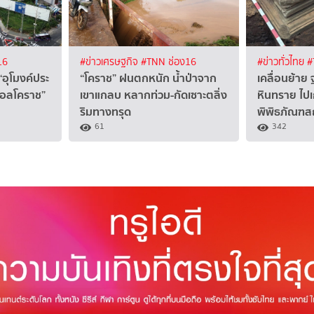
16
#ข่าวเศรษฐกิจ
#TNN ช่อง16
#ข่าวทั่วไทย
#
“อุโมงค์ประ
“โคราช” ฝนตกหนัก น้ำป่าจาก
เคลื่อนย้าย
ินอลโคราช”
เขาแกลบ หลากท่วม-กัดเซาะตลิ่ง
หินทราย ไปเก
ริมทางทรุด
พิพิธภัณฑส
61
342