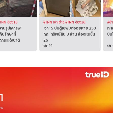
TNN ช่อง16
#TNN เจาะข่าว
#TNN ช่อง16
#ข่
 ฐานรูปเคารพ
เจาะ 5 ปมตู้เซฟมดออยหาย 250
ทะเ
็บรักษาที่
กก. ทรัพย์สิน 3 ล้าน ล่องหนชั้น
บิน
ถานแห่งชาติ
26
36