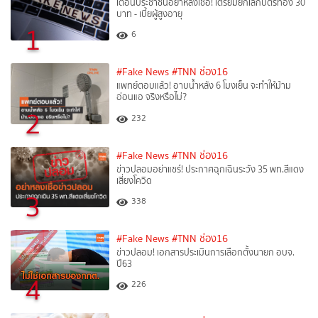
เตือนประชาชนอย่าหลงเชื่อ! เตรียมยกเลิกบัตรทอง 30
บาท - เบี้ยผู้สูงอายุ
1
6
#Fake News
#TNN ช่อง16
แพทย์ตอบแล้ว! อาบน้ำหลัง 6 โมงเย็น จะทำให้ม้าม
อ่อนแอ จริงหรือไม่?
2
232
#Fake News
#TNN ช่อง16
ข่าวปลอมอย่าแชร์! ประกาศฉุกเฉินระวัง 35 พท.สีแดง
เสี่ยงโควิด
3
338
#Fake News
#TNN ช่อง16
ข่าวปลอม! เอกสารประเมินการเลือกตั้งนายก อบจ.
ปี63
4
226