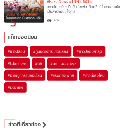
#Fake News
#TNN ช่อง16
สถาบันมะเร็งฯ ยืนยัน "อะฟลาท็อกซิน" ในอาหารแห้ง
เป็นสารก่อมะเร็งตับ
5
376
แท็กยอดนิยม
#
ข่าวปลอม
#
ศูนย์ต่อต้านข่าวปลอม
#
ข่าวปลอมล่าสุด
#
fake news
#
ดีอี
#
tnn fact check
#
อาชญากรรมออนไลน์
#
กรมการแพทย์
#
ข่าวนี้จริงไหม
#
มิจฉาชีพ
ข่าวที่เกี่ยวข้อง