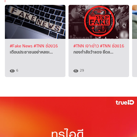
#Fake News
#TNN ช่อง16
#TNN เจาะข่าว
#TNN ช่อง16
เตือนประชาชนอย่าหลงเ…
กองกำลังว้าแดง ยึดแ…
6
29