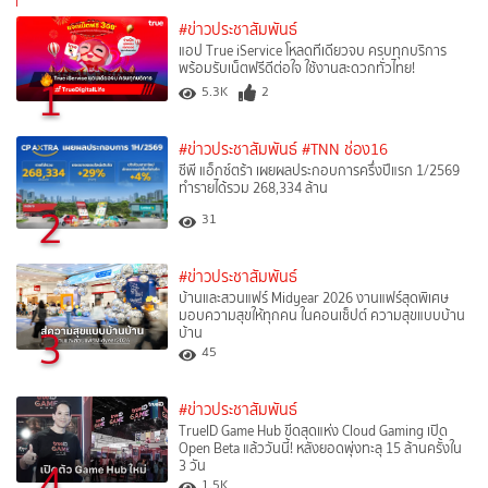
#ข่าวประชาสัมพันธ์
แอป True iService โหลดทีเดียวจบ ครบทุกบริการ
พร้อมรับเน็ตฟรีดีต่อใจ ใช้งานสะดวกทั่วไทย!
1
5.3K
2
#ข่าวประชาสัมพันธ์
#TNN ช่อง16
ซีพี แอ็กซ์ตร้า เผยผลประกอบการครึ่งปีแรก 1/2569
ทำรายได้รวม 268,334 ล้าน
2
31
#ข่าวประชาสัมพันธ์
บ้านและสวนแฟร์ Midyear 2026 งานแฟร์สุดพิเศษ
มอบความสุขให้ทุกคน ในคอนเซ็ปต์ ความสุขแบบบ้าน
3
บ้าน
45
#ข่าวประชาสัมพันธ์
TrueID Game Hub ขีดสุดแห่ง Cloud Gaming เปิด
Open Beta แล้ววันนี้! หลังยอดพุ่งทะลุ 15 ล้านครั้งใน
4
3 วัน
1.5K