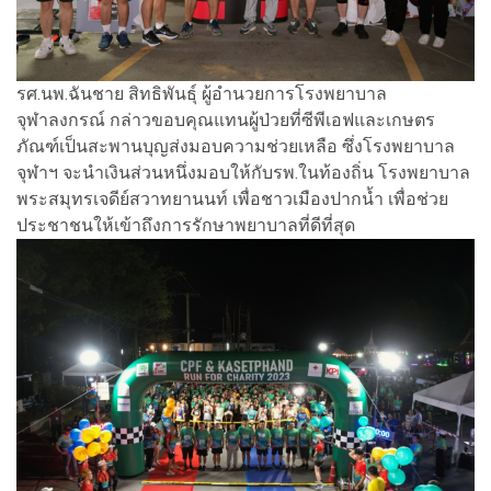
รศ.นพ.ฉันชาย สิทธิพันธุ์ ผู้อำนวยการโรงพยาบาล
จุฬาลงกรณ์ กล่าวขอบคุณแทนผู้ป่วยที่ซีพีเอฟและเกษตร
ภัณฑ์เป็นสะพานบุญส่งมอบความช่วยเหลือ ซึ่งโรงพยาบาล
จุฬาฯ จะนำเงินส่วนหนึ่งมอบให้กับรพ.ในท้องถิ่น โรงพยาบาล
พระสมุทรเจดีย์สวาทยานนท์ เพื่อชาวเมืองปากน้ำ เพื่อช่วย
ประชาชนให้เข้าถึงการรักษาพยาบาลที่ดีที่สุด