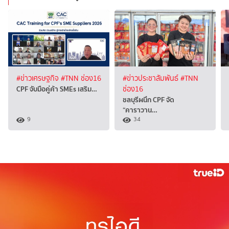
#ข่าวเศรษฐกิจ
#TNN ช่อง16
#ข่าวประชาสัมพันธ์
#TNN
CPF จับมือคู่ค้า SMEs เสริม…
ช่อง16
ชลบุรีผนึก CPF จัด
“คาราวาน…
9
34