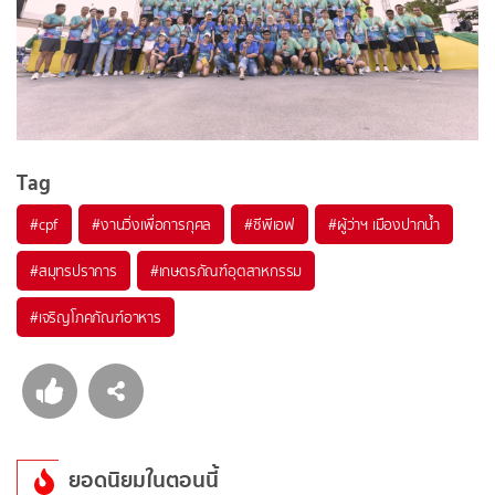
Tag
#
cpf
#
งานวิ่งเพื่อการกุศล
#
ซีพีเอฟ
#
ผู้ว่าฯ เมืองปากน้ำ
#
สมุทรปราการ
#
เกษตรภัณฑ์อุตสาหกรรม
#
เจริญโภคภัณฑ์อาหาร
ยอดนิยมในตอนนี้