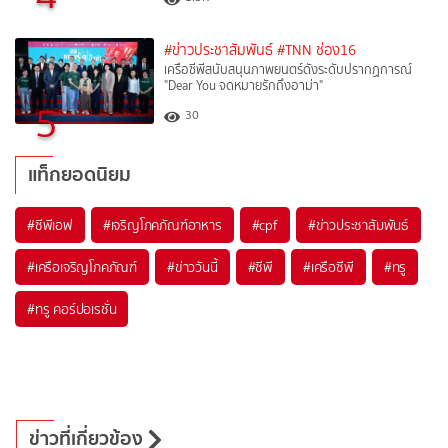
#ข่าวประชาสัมพันธ์
#TNN ช่อง16
เครือซีพีสนับสนุนภาพยนตร์ดังระดับปรากฏการณ์
"Dear You จดหมายรักถึงอาม่า"
5
30
แท็กยอดนิยม
#
ซีพีเอฟ
#
เจริญโภคภัณฑ์อาหาร
#
cpf
#
ข่าวประชาสัมพันธ์
#
เครือเจริญโภคภัณฑ์
#
ข่าววันนี้
#
ซีพี
#
เครือซีพี
#
ทรู
#
ทรู คอร์ปอเรชั่น
ข่าวที่เกี่ยวข้อง