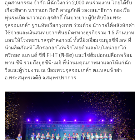
อุตสาหกรรม จำกัด มีนักวิ่งกว่า 2,000 คนร่วมงาน โดยได้รับ
เกียรติจาก นาวาเอก กิตติ หาญภักดี รองเสนาธิการ กองเรือ
ทุ่นระเบิด นาวาเอก สุรศักดิ์ กิ่มบางยาง ผู้บังคับป้อมพระ
จุลจอมเกล้า ฐานทัพเรือกรุงเทพ ร่วมด้วย นำรายได้หลังหักค่า
ใช้จ่ายและเงินสมทบจากพันธมิตรทางธุรกิจรวม 1.5 ล้านบาท
มอบให้โรงพยาบาลจุฬาลงกรณ์ ทั้งนี้ยังเยี่ยมชมบูธซีพีเอฟ ที่
นำผลิตภัณฑ์ ไส้กรอกอกไก่พริกไทยดำและโบโลน่าอกไก่
พริกสด แบรนด์ ซีพี FI-IT (ฟิ-อิต) และไข่ต้มปอกเปลือกพร้อม
ทาน ซีพี รวมถึงบูธซีพี-เมจิ ที่นำนมคุณภาพมาแจกให้แก่นัก
วิ่งและผู้ร่วมงาน ณ ป้อมพระจุลจอมเกล้า ต.แหลมฟ้าผ่า
อ.พระสมุทรเจดีย์ จ.สมุทรปราการ