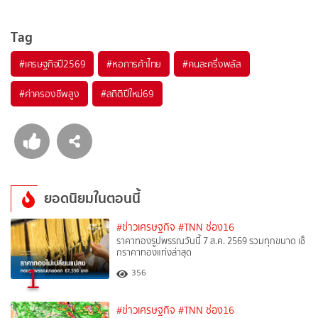
Tag
#
เศรษฐกิจปี2569
#
หอการค้าไทย
#
คนละครึ่งพลัส
#
ค่าครองชีพสูง
#
สถิติปีใหม่69
ยอดนิยมในตอนนี้
#ข่าวเศรษฐกิจ
#TNN ช่อง16
ราคาทองรูปพรรณวันนี้ 7 ส.ค. 2569 รวมทุกขนาด เช็
กราคาทองแท่งล่าสุด
1
356
#ข่าวเศรษฐกิจ
#TNN ช่อง16