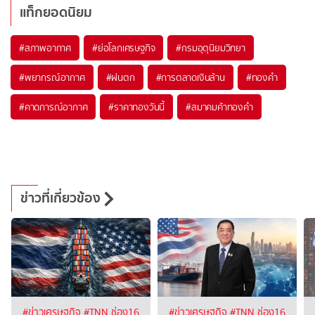
แท็กยอดนิยม
#
สภาพอากาศ
#
ย่อโลกเศรษฐกิจ
#
กรมอุตุนิยมวิทยา
#
พยากรณ์อากาศ
#
ฝนตก
#
การตลาดเงินล้าน
#
ทองคำ
#
คาดการณ์อากาศ
#
ราคาทองวันนี้
#
สมาคมค้าทองคำ
ข่าวที่เกี่ยวข้อง
#ข่าวเศรษฐกิจ
#TNN ช่อง16
#ข่าวเศรษฐกิจ
#TNN ช่อง16