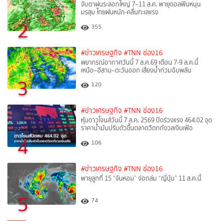
จับตาฝนระลอกใหญ่ 7–11 ส.ค. พายุดอลฟินหนุน
มรสุม ไทยฝนหนัก-คลื่นทะเลแรง
2
355
#ข่าวเศรษฐกิจ
#TNN ช่อง16
พยากรณ์อากาศวันนี้ 7 ส.ค.69 เตือน 7-9 ส.ค.นี้
เหนือ–อีสาน–ตะวันออก เสี่ยงน้ำท่วมฉับพลัน
3
120
#ข่าวเศรษฐกิจ
#TNN ช่อง16
หุ้นดาวโจนส์วันนี้ 7 ส.ค. 2569 ปิดร่วงแรง 464.02 จุด
ราคาน้ำมันปรับตัวขึ้นตลาดวิตกกังวลเงินเฟ้อ
4
106
#ข่าวเศรษฐกิจ
#TNN ช่อง16
พายุลูกที่ 15 “จันหอม” จ่อถล่ม “ญี่ปุ่น” 11 ส.ค.นี้
5
74