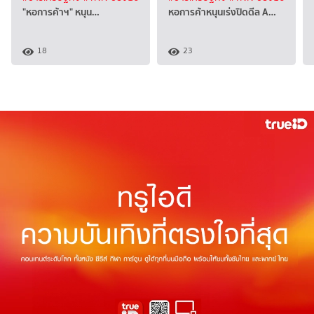
"หอการค้าฯ" หนุน…
หอการค้าหนุนเร่งปิดดีล A…
18
23