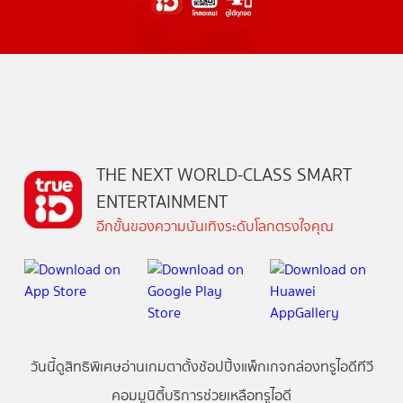
THE NEXT WORLD-CLASS SMART
ENTERTAINMENT
อีกขั้นของความบันเทิงระดับโลกตรงใจคุณ
วันนี้
ดู
สิทธิพิเศษ
อ่าน
เกม
ตาตั้ง
ช้อปปิ้ง
แพ็กเกจ
กล่องทรูไอดีทีวี
คอมมูนิตี้
บริการช่วยเหลือทรูไอดี