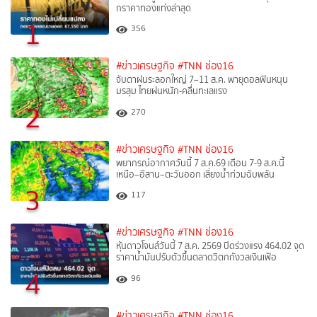
กราคาทองแท่งล่าสุด
1
356
#ข่าวเศรษฐกิจ
#TNN ช่อง16
จับตาฝนระลอกใหญ่ 7–11 ส.ค. พายุดอลฟินหนุน
มรสุม ไทยฝนหนัก-คลื่นทะเลแรง
2
270
#ข่าวเศรษฐกิจ
#TNN ช่อง16
พยากรณ์อากาศวันนี้ 7 ส.ค.69 เตือน 7-9 ส.ค.นี้
เหนือ–อีสาน–ตะวันออก เสี่ยงน้ำท่วมฉับพลัน
3
117
#ข่าวเศรษฐกิจ
#TNN ช่อง16
หุ้นดาวโจนส์วันนี้ 7 ส.ค. 2569 ปิดร่วงแรง 464.02 จุด
ราคาน้ำมันปรับตัวขึ้นตลาดวิตกกังวลเงินเฟ้อ
4
96
#ข่าวเศรษฐกิจ
#TNN ช่อง16