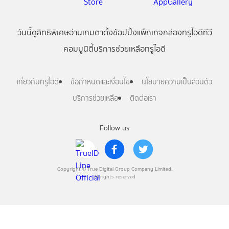
วันนี้
ดู
สิทธิพิเศษ
อ่าน
เกม
ตาตั้ง
ช้อปปิ้ง
แพ็กเกจ
กล่องทรูไอดีทีวี
คอมมูนิตี้
บริการช่วยเหลือทรูไอดี
เกี่ยวกับทรูไอดี
ข้อกำหนดและเงื่อนไข
นโยบายความเป็นส่วนตัว
บริการช่วยเหลือ
ติดต่อเรา
Follow us
Copyright © True Digital Group Company Limited.
All rights reserved