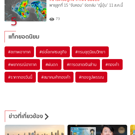
พายุลูกที่ 15 “จันหอม” จ่อถล่ม “ญี่ปุ่น” 11 ส.ค.นี้
5
73
แท็กยอดนิยม
#
สภาพอากาศ
#
ย่อโลกเศรษฐกิจ
#
กรมอุตุนิยมวิทยา
#
พยากรณ์อากาศ
#
ฝนตก
#
การตลาดเงินล้าน
#
ทองคำ
#
ราคาทองวันนี้
#
สมาคมค้าทองคำ
#
ทองรูปพรรณ
ข่าวที่เกี่ยวข้อง