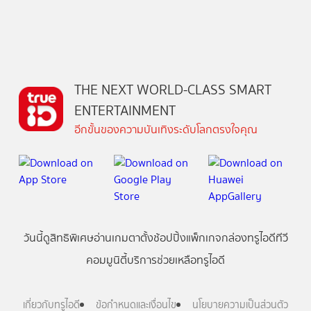
THE NEXT WORLD-CLASS SMART
ENTERTAINMENT
อีกขั้นของความบันเทิงระดับโลกตรงใจคุณ
วันนี้
ดู
สิทธิพิเศษ
อ่าน
เกม
ตาตั้ง
ช้อปปิ้ง
แพ็กเกจ
กล่องทรูไอดีทีวี
คอมมูนิตี้
บริการช่วยเหลือทรูไอดี
เกี่ยวกับทรูไอดี
ข้อกำหนดและเงื่อนไข
นโยบายความเป็นส่วนตัว