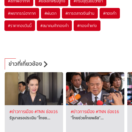
#
สภาพอากาศ
#
ย่อโลกเศรษฐกิจ
#
กรมอุตุนิยมวิทยา
#
พยากรณ์อากาศ
#
ฝนตก
#
การตลาดเงินล้าน
#
ทองคำ
#
ราคาทองวันนี้
#
สมาคมค้าทองคำ
#
ทองคำแท่ง
ข่าวที่เกี่ยวข้อง
#ข่าวการเมือง
#TNN ช่อง16
#ข่าวการเมือง
#TNN ช่อง16
รัฐบาลรอประเมิน "ไทยช…
"ไทยช่วยไทยพลัส"…