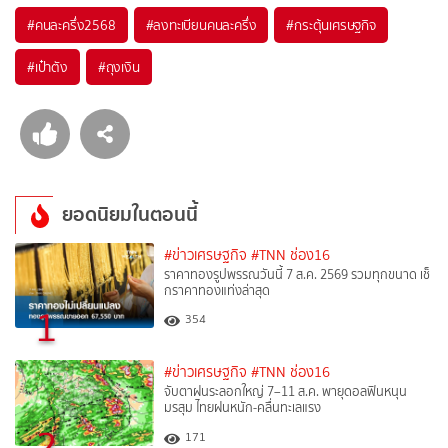
#
คนละครึ่ง2568
#
ลงทะเบียนคนละครึ่ง
#
กระตุ้นเศรษฐกิจ
#
เป๋าตัง
#
ถุงเงิน
ยอดนิยมในตอนนี้
#ข่าวเศรษฐกิจ
#TNN ช่อง16
ราคาทองรูปพรรณวันนี้ 7 ส.ค. 2569 รวมทุกขนาด เช็
กราคาทองแท่งล่าสุด
1
354
#ข่าวเศรษฐกิจ
#TNN ช่อง16
จับตาฝนระลอกใหญ่ 7–11 ส.ค. พายุดอลฟินหนุน
มรสุม ไทยฝนหนัก-คลื่นทะเลแรง
2
171