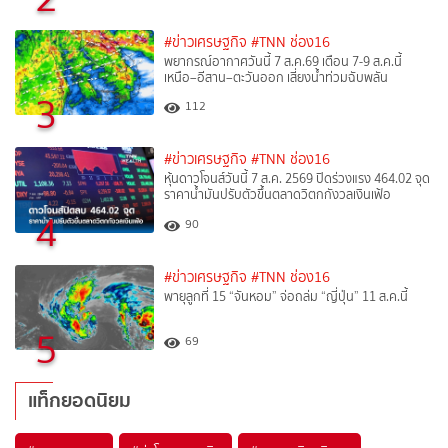
#ข่าวเศรษฐกิจ
#TNN ช่อง16
พยากรณ์อากาศวันนี้ 7 ส.ค.69 เตือน 7-9 ส.ค.นี้
เหนือ–อีสาน–ตะวันออก เสี่ยงน้ำท่วมฉับพลัน
3
112
#ข่าวเศรษฐกิจ
#TNN ช่อง16
หุ้นดาวโจนส์วันนี้ 7 ส.ค. 2569 ปิดร่วงแรง 464.02 จุด
ราคาน้ำมันปรับตัวขึ้นตลาดวิตกกังวลเงินเฟ้อ
4
90
#ข่าวเศรษฐกิจ
#TNN ช่อง16
พายุลูกที่ 15 “จันหอม” จ่อถล่ม “ญี่ปุ่น” 11 ส.ค.นี้
5
69
แท็กยอดนิยม