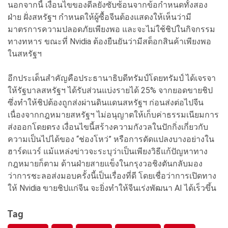
นอกจากนี้ เงื่อนไขของดีลยังซับซ้อนจากข้อกำหนดทั้งสอง
ฝ่าย ฝั่งสหรัฐฯ กำหนดให้ผู้ซื้อจีนต้องแสดงให้เห็นว่ามี
มาตรการความปลอดภัยเพียงพอ และจะไม่ใช้ชิปในกิจกรรม
ทางทหาร ขณะที่ Nvidia ต้องยืนยันว่ามีสต็อกสินค้าเพียงพอ
ในสหรัฐฯ
อีกประเด็นสำคัญคือประธานาธิบดีทรัมป์โดยทรัมป์ ได้เจรจา
ให้รัฐบาลสหรัฐฯ ได้รับส่วนแบ่งรายได้ 25% จากยอดขายชิป
ซึ่งทำให้ชิปต้องถูกส่งผ่านดินแดนสหรัฐฯ ก่อนส่งต่อไปจีน
เนื่องจากกฎหมายสหรัฐฯ ไม่อนุญาตให้เก็บค่าธรรมเนียมการ
ส่งออกโดยตรง เงื่อนไขนี้สร้างความกังวลในปักกิ่งเกี่ยวกับ
ความเป็นไปได้ของ “ช่องโหว่” หรือการดัดแปลงบางอย่างใน
ฮาร์ดแวร์ แม้แหล่งข่าวจะระบุว่าเป็นเพียงวิธีแก้ปัญหาทาง
กฎหมายก็ตาม ด้านฝ่ายสายแข็งในกรุงวอชิงตันกลับมอง
ว่าการชะลอส่งมอบครั้งนี้เป็นเรื่องที่ดี โดยเชื่อว่าการเปิดทาง
ให้ Nvidia ขายชิปแก่จีน จะยิ่งทำให้จีนเร่งพัฒนา AI ได้เร็วขึ้น
Tag