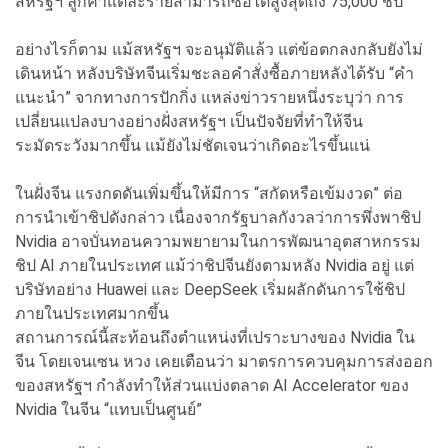
สหรัฐฯ ลูกค้าแต่ละรายสามารถซื้อได้สูงสุดถึง 75,000 ชิป
อย่างไรก็ตาม แม้สหรัฐฯ จะอนุมัติแล้ว แต่ข้อตกลงกลับยังไม่
เดินหน้า หลังบริษัทจีนเริ่มชะลอคำสั่งซื้อภายหลังได้รับ “คำ
แนะนำ” จากทางการปักกิ่ง แหล่งข่าวรายหนึ่งระบุว่า การ
เปลี่ยนแปลงบางอย่างฝั่งสหรัฐฯ เป็นปัจจัยที่ทำให้จีน
ระมัดระวังมากขึ้น แม้ยังไม่ชัดเจนว่าเกิดอะไรขึ้นแน่
ในฝั่งจีน แรงกดดันเพิ่มขึ้นให้มีการ “สกัดหรือเข้มงวด” ต่อ
การนำเข้าชิปดังกล่าว เนื่องจากรัฐบาลกังวลว่าการพึ่งพาชิป
Nvidia อาจบั่นทอนความพยายามในการพัฒนาอุตสาหกรรม
ชิป AI ภายในประเทศ แม้ว่าชิปจีนยังตามหลัง Nvidia อยู่ แต่
บริษัทอย่าง Huawei และ DeepSeek เริ่มผลักดันการใช้ชิป
ภายในประเทศมากขึ้น
สถานการณ์นี้สะท้อนถึงตำแหน่งที่เปราะบางของ Nvidia ใน
จีน โดยเจนเซน หวง เคยเตือนว่า มาตรการควบคุมการส่งออก
ของสหรัฐฯ กำลังทำให้ส่วนแบ่งตลาด AI Accelerator ของ
Nvidia ในจีน “แทบเป็นศูนย์”