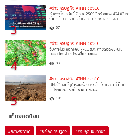
#ข่าวเศรษฐกิจ
#TNN ช่อง16
หุ้นดาวโจนส์วันนี้ 7 ส.ค. 2569 ปิดร่วงแรง 464.02 จุด
ราคาน้ำมันปรับตัวขึ้นตลาดวิตกกังวลเงินเฟ้อ
3
87
#ข่าวเศรษฐกิจ
#TNN ช่อง16
จับตาฝนระลอกใหญ่ 7–11 ส.ค. พายุดอลฟินหนุน
มรสุม ไทยฝนหนัก-คลื่นทะเลแรง
4
83
#ข่าวเศรษฐกิจ
#TNN ช่อง16
UN ชี้ "เอลนีโญ" เร่งเครื่อง แรงขึ้นตั้งแต่ส.ค.นี้เป็นต้น
ไป โลกเตรียมรับศึกอากาศสุดขั้ว!
5
181
แท็กยอดนิยม
#
สภาพอากาศ
#
ย่อโลกเศรษฐกิจ
#
กรมอุตุนิยมวิทยา