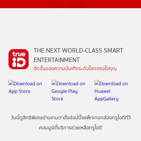
THE NEXT WORLD-CLASS SMART
ENTERTAINMENT
อีกขั้นของความบันเทิงระดับโลกตรงใจคุณ
วันนี้
ดู
สิทธิพิเศษ
อ่าน
เกม
ตาตั้ง
ช้อปปิ้ง
แพ็กเกจ
กล่องทรูไอดีทีวี
คอมมูนิตี้
บริการช่วยเหลือทรูไอดี