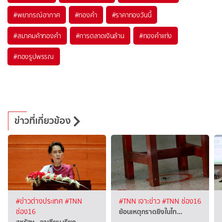
#
พยากรณ์อากาศ
#
ทองคำ
#
ราคาทองวันนี้
#
สมาคมค้าทองคำ
#
การตลาดเงินล้าน
#
ทองคำแท่ง
#
ทองรูปพรรณ
ข่าวที่เกี่ยวข้อง
#ข่าวต่างประเทศ
#TNN
#TNN เจาะข่าว
#TNN ช่อง16
ย้อนเหตุกราดยิงในไท…
ช่อง16
สหรัฐฯ - อาเซียน เรียก…