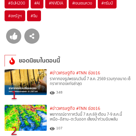
#
ชิปH200
#
AI
#
NVIDIA
#
เจนเซนหวง
#
ทรัมป์
#
สหรัฐฯ
#
จีน
ยอดนิยมในตอนนี้
#ข่าวเศรษฐกิจ
#TNN ช่อง16
ราคาทองรูปพรรณวันนี้ 7 ส.ค. 2569 รวมทุกขนาด เช็
กราคาทองแท่งล่าสุด
1
348
#ข่าวเศรษฐกิจ
#TNN ช่อง16
พยากรณ์อากาศวันนี้ 7 ส.ค.69 เตือน 7-9 ส.ค.นี้
เหนือ–อีสาน–ตะวันออก เสี่ยงน้ำท่วมฉับพลัน
2
107