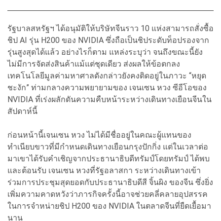
รัฐบาลสหรัฐฯ ได้อนุมัติให้บริษัทจีนราว 10 แห่งสามารถสั่งซื้อ
ชิป AI รุ่น H200 ของ NVIDIA ซึ่งถือเป็นชิประดับท็อปรองจาก
รุ่นสูงสุดได้แล้ว อย่างไรก็ตาม แหล่งระบุว่า จนถึงขณะนี้ยัง
ไม่มีการจัดส่งสินค้าแม้แต่ชุดเดียว ส่งผลให้ข้อตกลง
เทคโนโลยีมูลค่ามหาศาลดังกล่าวยังคงติดอยู่ในภาวะ “หยุด
ชะงัก” ท่ามกลางความพยายามของ เจนเซน หวง ซีอีโอของ
NVIDIA ที่เร่งผลักดันความคืบหน้าระหว่างเดินทางเยือนจีนใน
สัปดาห์นี้
ก่อนหน้านี้เจนเซน หวง ไม่ได้มีชื่ออยู่ในคณะผู้แทนของ
ทำเนียบขาวที่มีกำหนดเดินทางเยือนกรุงปักกิ่ง แต่ในเวลาต่อ
มาเขาได้รับคำเชิญจากประธานาธิบดีทรัมป์โดยทรัมป์ ได้พบ
และต้อนรับ เจนเซน หวงที่รัฐอลาสกา ระหว่างเดินทางเข้า
ร่วมการประชุมสุดยอดกับประธานาธิบดีสี จิ้นผิง ของจีน ซึ่งยิ่ง
เพิ่มความคาดหวังว่าภารกิจครั้งนี้อาจช่วยคลี่คลายอุปสรรค
ในการจำหน่ายชิป H200 ของ NVIDIA ในตลาดจีนที่ยืดเยื้อมา
นาน