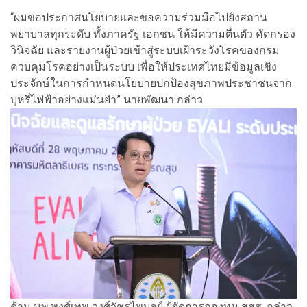
“ผมขอประกาศนโยบายและขอความร่วมมือไปยังสถาน
พยาบาลทุกระดับ ทั้งภาครัฐ เอกชน ให้มีความตื่นตัว คัดกรอง
วินิจฉัย และรายงานผู้ป่วยเข้าสู่ระบบเฝ้าระวังโรคของกรม
ควบคุมโรคอย่างเป็นระบบ เพื่อให้ประเทศไทยมีข้อมูลเชิง
ประจักษ์ในการกำหนดนโยบายปกป้องสุขภาพประชาชนจาก
บุหรี่ไฟฟ้าอย่างแม่นยำ” นายพัฒนา กล่าว
ด้าน นพ.พงศ์เทพ วงศ์วัชรไพบูลย์ ผู้จัดการกองทุน สสส. กล่าว