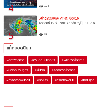
4
108
#ข่าวเศรษฐกิจ
#TNN ช่อง16
พายุลูกที่ 15 “จันหอม” จ่อถล่ม “ญี่ปุ่น” 11 ส.ค.นี้
5
86
แท็กยอดนิยม
#
สภาพอากาศ
#
กรมอุตุนิยมวิทยา
#
พยากรณ์อากาศ
#
ย่อโลกเศรษฐกิจ
#
ฝนตก
#
คาดการณ์อากาศ
#
การตลาดเงินล้าน
#
ทองคำ
#
ราคาทองวันนี้
#
เศรษฐกิจ