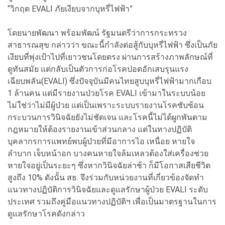
“วิกฤต EVALI ภัยเงียบจากบุหรี่ไฟฟ้า”
โดยนายพัฒนา พร้อมพัฒน์ รัฐมนตรีว่าการกระทรวง
สาธารณสุข กล่าวว่า ขณะนี้กำลังต่อสู้กับบุหรี่ไฟฟ้า ซึ่งเป็นภัย
เงียบที่พุ่งเป้าไปที่เยาวชนโดยตรง ผ่านการสร้างภาพลักษณ์ที่
ดูทันสมัย แต่กลับเป็นตัวการก่อโรคปอดอักเสบรุนแรง
เฉียบพลัน(EVALI) ซึ่งปัจจุบันมีคนไทยสูบบุหรี่ไฟฟ้ามากเกือบ
1 ล้านคน แต่มีรายงานป่วยโรค EVALI เข้ามาในระบบน้อย
ไม่ใช่ว่าไม่มีผู้ป่วย แต่เป็นเพราะระบบรายงานโรคซับซ้อน
กระบวนการวินิจฉัยยังไม่ชัดเจน และโรคนี้ไม่ได้ผูกพันตาม
กฎหมายให้ต้องรายงานเข้าส่วนกลาง แต่ในทางปฏิบัติ
บุคลากรการแพทย์พบผู้ป่วยที่มีอาการไอ เหนื่อย หายใจ
ลำบาก เจ็บหน้าอก บางคนหายใจล้มเหลวต้องใส่เครื่องช่วย
หายใจอยู่เป็นระยะๆ ซึ่งหากวินิจฉัยล่าช้า ก็มีโอกาสเสียชีวิต
สูงถึง 10% ดังนั้น สธ. จึงร่วมกับหน่วยงานที่เกี่ยวข้องจัดทำ
แนวทางปฏิบัติการวินิจฉัยและดูแลรักษาผู้ป่วย EVALI ระดับ
ประเทศ รวมถึงคู่มือแนวทางปฏิบัติฯ เพื่อเป็นมาตรฐานในการ
ดูแลรักษาโรคดังกล่าว