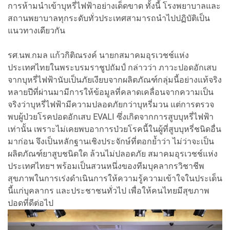
การห้ามนำเข้าบุหรี่ไฟฟ้าอย่างเด็ดขาด ทั้งนี้ โรงพยาบาลและ
สถานพยาบาลทุกระดับทั่วประเทศสามารถนำไปปฏิบัติเป็น
แนวทางเดียวกัน
รศ.นพ.กมล แก้วกิติณรงค์ นายกสมาคมอุรเวชช์แห่ง
ประเทศไทยในพระบรมราชูปถัมป์ กล่าวว่า ภาวะปอดอักเสบ
จากบุหรี่ไฟฟ้านับเป็นภัยเงียบจากผลิตภัณฑ์กลุ่มนี้อย่างแท้จริง
หลายปีที่ผ่านมามีการให้ข้อมูลที่คลาดเคลื่อนจากความเป็น
จริงว่าบุหรี่ไฟฟ้ามีความปลอดภัยกว่าบุหรี่มวน แต่การตรวจ
พบผู้ป่วยโรคปอดอักเสบ EVALI ซึ่งเกิดจากการสูบบุหรี่ไฟฟ้า
เท่านั้น เพราะไม่เคยพบอาการป่วยโรคนี้ในผู้ที่สูบบุหรี่ชนิดอื่น
มาก่อน จึงเป็นหลักฐานเชิงประจักษ์ที่ตอกย้ำว่า ไม่ว่าจะเป็น
ผลิตภัณฑ์ยาสูบชนิดใด ล้วนไม่ปลอดภัย สมาคมอุรเวชช์แห่ง
ประเทศไทยฯ พร้อมเป็นสวนหนึ่งของทีมบุคลากรวิชาชีพ
สุขภาพในการเร่งดำเนินการให้ความรู้ความเข้าใจในประเด็น
นี้แก่บุคลากร และประชาชนทั่วไป เพื่อให้คนไทยมีสุขภาพ
ปอดที่ดีต่อไป