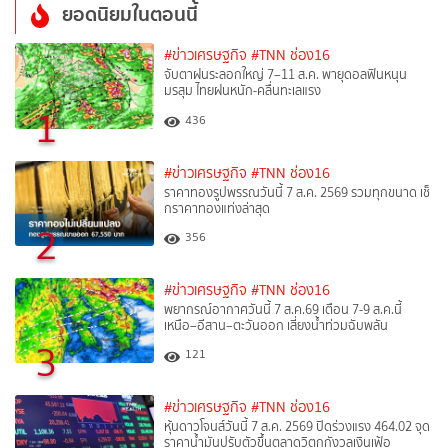
ยอดนิยมในตอนนี้
#ข่าวเศรษฐกิจ
#TNN ช่อง16
จับตาฝนระลอกใหญ่ 7–11 ส.ค. พายุดอลฟินหนุน
มรสุม ไทยฝนหนัก-คลื่นทะเลแรง
1
436
#ข่าวเศรษฐกิจ
#TNN ช่อง16
ราคาทองรูปพรรณวันนี้ 7 ส.ค. 2569 รวมทุกขนาด เช็
กราคาทองแท่งล่าสุด
2
356
#ข่าวเศรษฐกิจ
#TNN ช่อง16
พยากรณ์อากาศวันนี้ 7 ส.ค.69 เตือน 7-9 ส.ค.นี้
เหนือ–อีสาน–ตะวันออก เสี่ยงน้ำท่วมฉับพลัน
3
121
#ข่าวเศรษฐกิจ
#TNN ช่อง16
หุ้นดาวโจนส์วันนี้ 7 ส.ค. 2569 ปิดร่วงแรง 464.02 จุด
ราคาน้ำมันปรับตัวขึ้นตลาดวิตกกังวลเงินเฟ้อ