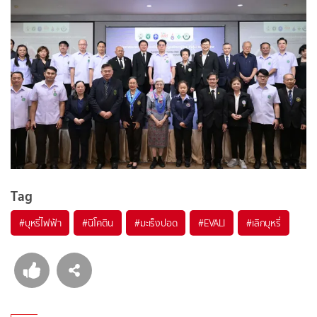
Tag
#
บุหรี่ไฟฟ้า
#
นิโคติน
#
มะเร็งปอด
#
EVALI
#
เลิกบุหรี่