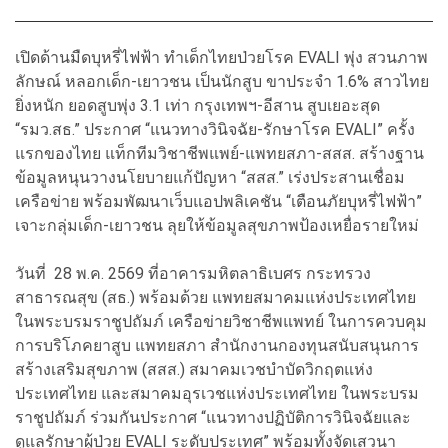
เปิดด้านมืดบุหรี่ไฟฟ้า ทำเด็กไทยป่วยโรค EVALI พุ่ง สวนภาพ
ลักษณ์ หลอกเด็ก-เยาวชน เป็นนักสูบ ขาประจำ 1.6% สาวไทย
ยิ่งหนัก ยอดสูบพุ่ง 3.1 เท่า กรุงเทพฯ-อีสาน สูบเยอะสุด
“รมว.สธ.” ประกาศ “แนวทางวินิจฉัย-รักษาโรค EVALI” ครั้ง
แรกของไทย แท็กทีมวิชาชีพแพย์-แพทยสภา-สสส. สร้างฐาน
ข้อมูลหนุนวางนโยบายแก้ปัญหา “สสส.” เร่งประสานเชื่อม
เครือข่าย พร้อมพัฒนาเว็บแอปพลิเคชัน “เตือนภัยบุหรี่ไฟฟ้า”
เจาะกลุ่มเด็ก-เยาวชน ลุยให้ข้อมูลสุขภาพป้องเหยื่อรายใหม่
วันที่ 28 พ.ค. 2569 ที่อาคารมหิตลาธิเบศร กระทรวง
สาธารณสุข (สธ.) พร้อมด้วย แพทยสมาคมแห่งประเทศไทย
ในพระบรมราชูปถัมภ์ เครือข่ายวิชาชีพแพทย์ ในการควบคุม
การบริโภคยาสูบ แพทยสภา สำนักงานกองทุนสนับสนุนการ
สร้างเสริมสุขภาพ (สสส.) สมาคมเวชบำบัดวิกฤตแห่ง
ประเทศไทย และสมาคมอุรเวชแห่งประเทศไทย ในพระบรม
ราชูปถัมภ์ ร่วมกันประกาศ “แนวทางปฏิบัติการวินิจฉัยและ
ดูแลรักษาผู้ป่วย EVALI ระดับประเทศ” พร้อมทั้งจัดเสวนา