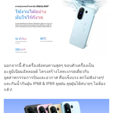
นอกจากนี้ ตัวเครื่องยังทนทานสุดๆ ขอบตัวเครื่องเป็น
อะลูมิเนียมอัลลอยด์ โครงสร้างโลหะเกรดเดียวกับ
อุตสาหกรรมการบินและอวกาศ คือแข็งแรง ตกไม่พังง่ายๆ!
และกันน้ำกันฝุ่น IP68 & IP69 ลุยฝน ลุยฝุ่นได้สบายๆ ไม่ต้อง
กลัว!