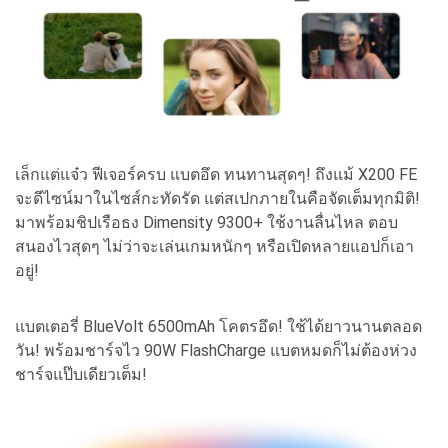
เล็กแต่แจ๋ว ฟีเจอร์ครบ แบตอึด ทนทานสุดๆ! ถึงแม้ X200 FE
จะดีไซน์มาในไซส์กะทัดรัด แต่สเปกภายในคือจัดเต็มทุกมิติ!
มาพร้อมชิปเรือธง Dimensity 9300+ ใช้งานลื่นไหล ตอบ
สนองไวสุดๆ ไม่ว่าจะเล่นเกมหนักๆ หรือเปิดหลายแอปก็เอา
อยู่!
แบตเตอรี่ BlueVolt 6500mAh โคตรอึด! ใช้ได้ยาวนานตลอด
วัน! พร้อมชาร์จไว 90W FlashCharge แบตหมดก็ไม่ต้องห่วง
ชาร์จแป๊บเดียวเต็ม!