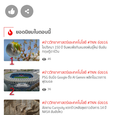
ยอดนิยมในตอนนี้
#ข่าววิทยาศาสตร์และเทคโนโลยี
#TNN ช่อง16
ไขปริศนา 150 ปี จีนพบพืชกินแมลงพันธุ์ใหม่ ยืนยัน
ทฤษฎีดาร์วิน
1
46
#ข่าววิทยาศาสตร์และเทคโนโลยี
#TNN ช่อง16
PSG จับมือ Google ดึง AI Gemini พลิกโฉมวงการ
ฟุตบอล
2
36
#ข่าววิทยาศาสตร์และเทคโนโลยี
#TNN ช่อง16
ล้อยาน Curiosity แตกร้าวหลังลุยดาวอังคาร 14 ปี
NASA ยันยังไหว