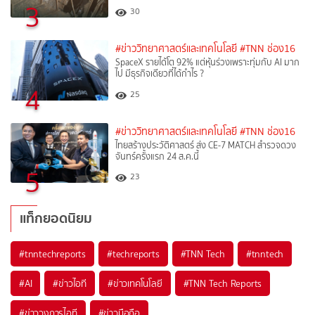
3
30
#ข่าววิทยาศาสตร์และเทคโนโลยี
#TNN ช่อง16
SpaceX รายได้โต 92% แต่หุ้นร่วงเพราะทุ่มกับ AI มาก
ไป มีธุรกิจเดียวที่ได้กำไร ?
4
25
#ข่าววิทยาศาสตร์และเทคโนโลยี
#TNN ช่อง16
ไทยสร้างประวัติศาสตร์ ส่ง CE-7 MATCH สำรวจดวง
จันทร์ครั้งแรก 24 ส.ค.นี้
5
23
แท็กยอดนิยม
#
tnntechreports
#
techreports
#
TNN Tech
#
tnntech
#
AI
#
ข่าวไอที
#
ข่าวเทคโนโลยี
#
TNN Tech Reports
#
ข่าววงการไอที
#
ข่าวมือถือ