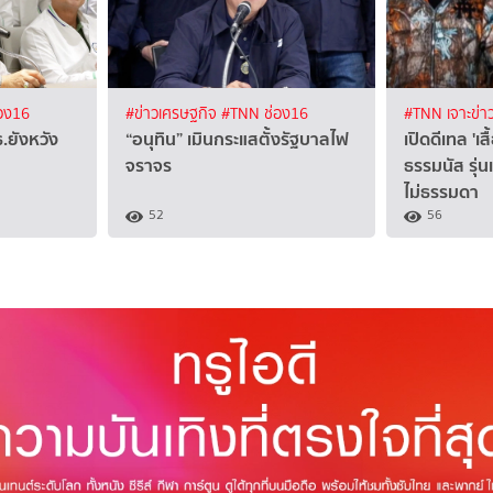
อง16
#ข่าวเศรษฐกิจ
#TNN ช่อง16
#TNN เจาะข่า
ธ.ยังหวัง
“อนุทิน” เมินกระแสตั้งรัฐบาลไฟ
เปิดดีเทล 'เ
จราจร
ธรรมนัส รุ่นเ
ไม่ธรรมดา
52
56