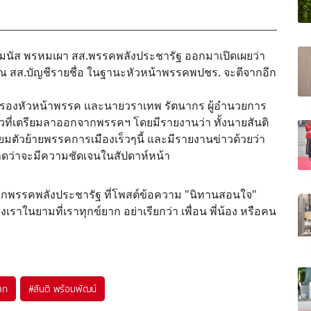
ธรรมนัส พรหมเผา สส.พรรคพลังประชารัฐ ออกมาเปิดเผยว่า
รณ สส.บัญชีรายชื่อ ในฐานะหัวหน้าพรรคพปชร. จะตีจากอีก
น์ รองหัวหน้าพรรค และนายวราเทพ รัตนากร ผู้อำนวยการ
าวที่เตรียมลาออกจากพรรคฯ โดยมีรายงานว่า ทั้งนายสันติ
ยมตัวย้ายพรรคการเมืองเร็วๆนี้ และมีรายงานข่าวด้วยว่า
คาดว่าจะมีความชัดเจนในสัปดาห์หน้า
ชิกพรรคพลังประชารัฐ ที่โพสต์ข้อความ "นิทานสอนใจ"
างเราในยามที่เราทุกข์ยาก อย่าเรียกว่า เพื่อน พี่น้อง หรือคน
ตก
#
สันติ พร้อมพัฒน์