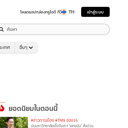
TH
เข้าสู่ระบบ
โหลดแอป
กล่องทรูไอดี ทีวี
ระเทศ
อื่นๆ
ยอดนิยมในตอนนี้
#ข่าวการเมือง
#TNN ช่อง16
ปมมหาวิทยาลัยเอื้อจีนเทา "ยศชนัน" สั่งด่วน