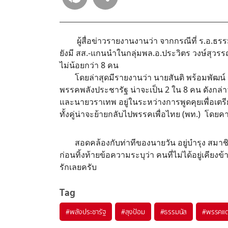
ผู้สื่อข่าวรายงานงานว่า จากกรณีที่ ร.อ.
ยังมี สส.-แกนนำในกลุ่มพล.อ.ประวิตร วงษ์สุวร
ไม่น้อยกว่า 8 คน
โดยล่าสุดมีรายงานว่า นายสันติ พร้อมพัฒ
พรรคพลังประชารัฐ น่าจะเป็น 2 ใน 8 คน ดังกล่
และนายวราเทพ อยู่ในระหว่างการพูดคุยเพื่อเตรี
ทั้งคู่น่าจะย้ายกลับไปพรรคเพื่อไทย (พท.) โดย
สอดคล้องกับท่าทีของนายวัน อยู่บำรุง สมา
ก่อนทิ้งท้ายข้อความระบุว่า คนที่ไม่ได้อยู่เคียงข้
รักเลยครับ
Tag
#
พลังประชารัฐ
#
ลุงป้อม
#
ธรรมนัส
#
พรรคแ