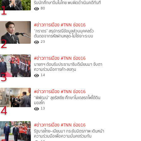
รับนักศึกษาจีนในไทย พบผิดดำเนินคดีทันที
1
80
#ข่าวการเมือง
#TNN ช่อง16
“ภราดร” สรุปกรณีข้อมูลส่วนบุคคลรั่ว
ต้นตอจากรหัสผ่านหลุด-ไม่ใช่เจาะระบบ
2
23
#ข่าวการเมือง
#TNN ช่อง16
นายกฯ ต้อนรับประธานาธิบดีเมียนมา จับตา
ความร่วมมือการค้า-ลงทุน
3
14
#ข่าวการเมือง
#TNN ช่อง16
“พิพัฒน์“ ลุยรัสเซีย ศึกษาโมเดลรถไฟใต้ดิน
มอสโก
4
13
#ข่าวการเมือง
#TNN ช่อง16
รัฐบาลไทย–เมียนมา กระชับมิตรภาพ เดินหน้า
ความร่วมมือเพื่อความมั่นคงร่วมกัน