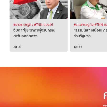
#ข่าวเศรษฐกิจ
#TNN ช่อง16
#ข่าวเศรษฐกิจ
#TNN ช่
จับตา"ปุ๋ย"ราคาพุ่งรับกรณี
"ธรรมนัส" เหนื่อย! ก
ตะวันออกกลาง
ร่วมรัฐบาล
27
56