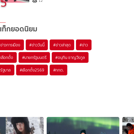
5
12
แท็กยอดนิยม
#
ข่าวการเมือง
#
ข่าววันนี้
#
ข่าวล่าสุด
#
ข่าว
#
เลือกตั้ง
#
นายกรัฐมนตรี
#
อนุทิน ชาญวีรกูล
#
รัฐบาล
#
เลือกตั้ง2569
#
กกต.