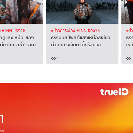
ว
#TNN ช่อง16
#ข่าวการเมือง
#TNN ช่อง16
#ข่
สื้อดูแสงเหนือ' ของ
ธรรมนัส โพสต์แสงเหนือสีเขียว
ธร
ดียวกับ 'ลิซ่า' ราคา
ท่ามกลางจับตาตั้งรัฐบาล
เหน
65