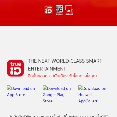
THE NEXT WORLD-CLASS SMART
ENTERTAINMENT
อีกขั้นของความบันเทิงระดับโลกตรงใจคุณ
วันนี้
ดู
สิทธิพิเศษ
อ่าน
เกม
ตาตั้ง
ช้อปปิ้ง
แพ็กเกจ
กล่องทรูไอดีทีวี