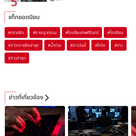
5
แท็กยอดนิยม
#
กราดยิง
#
อาชญากรรม
#
โรงเรียนเทพศิรินทร์
#
โรงเรียน
#
ข่าวกราดยิงล่าสุด
#
น้ำท่วม
#
ข่าววันนี้
#
โควิด
#
ข่าว
#
ข่าวล่าสุด
ข่าวที่เกี่ยวข้อง