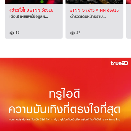
#ข่าวทั่วไทย
#TNN ช่อง16
#TNN เจาะข่าว
#TNN ช่อง16
เตือน! เผยแพร่ข้อมูลผ…
ตำรวจเดินหน้าปราบ…
18
27