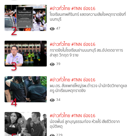
#ข่าวทั่วไทย
#TNN ช่อง16
โรงเรียนเทพศิรินทร์ แสดงความเสียใจเหตุกราดยิงที่
นนทบุรี
2
47
#ข่าวทั่วไทย
#TNN ช่อง16
กราดยิงในโรงเรียนย่านนนทบุรี สธ.อัปเดตอาการ
ล่าสุด วิกฤต 9 ราย
3
39
#ข่าวทั่วไทย
#TNN ช่อง16
ผบ.ตร. สั่งแพทย์ใหญ่รพ.ตำรวจ นำนักจิตวิทยาดูแล
ครู-นักเรียนเหตุกราดยิง
4
34
#ข่าวทั่วไทย
#TNN ช่อง16
น้องพั้นช์ ลูกบุญธรรมก้อง ห้วยไร่ เสียชีวิตจาก
อุบัติเหตุ
229