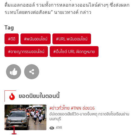
ดื่มแอลกอฮอล์ รวมทั้งการหลอกลวงออนไลน์ต่างๆ ซึ่งส่งผลก
ระทบโดยตรงต่อสังคม” นายเวทางค์ กล่าว
Tag
#
ดีอี
#
พนันออนไลน์
#
URL พนันออนไลน์
#
อาชญากรรมออนไลน์
#
เว็บไซต์ URL ผิดกฎหมาย
ยอดนิยมในตอนนี้
#ข่าวทั่วไทย
#TNN ช่อง16
อัปเดตยอดเสียชีวิต-บาดเจ็บเหตุ กราดยิงโรงเรียนย่าน
นนทบุรี
1
498