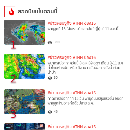
ยอดนิยมในตอนนี้
#ข่าวเศรษฐกิจ
#TNN ช่อง16
พายุลูกที่ 15 “จันหอม” จ่อถล่ม “ญี่ปุ่น” 11 ส.ค.นี้
1
344
#ข่าวเศรษฐกิจ
#TNN ช่อง16
พยากรณ์อากาศวันนี้ 8 ส.ค.69 อุตุฯ เตือน 8-11 ส.ค
ทั่วไทยฝนหนัก เหนือ อีสาน ตะวันออก ระวังน้ำท่วม-
น้ำป่า
2
80
#ข่าวเศรษฐกิจ
#TNN ช่อง16
คาดการณ์อากาศ 15 วัน พายุดันมรสุมแรงขึ้น จับตา
พายุลูกใหม่อาจก่อตัวปลาย ส.ค.
3
46
#ข่าวเศรษฐกิจ
#TNN ช่อง16