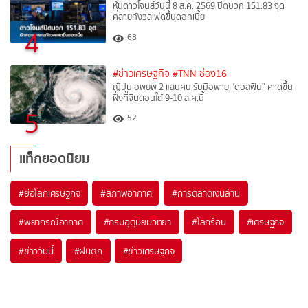
หุ้นดาวโจนส์วันนี้ 8 ส.ค. 2569 ปิดบวก 151.83 จุด
คลายกังวลเฟดขึ้นดอกเบี้ย
4
68
#ข่าวเศรษฐกิจ
#TNN ช่อง16
ญี่ปุ่น อพยพ 2 แสนคน รับมือพายุ “ดอลฟิน” คาดขึ้น
ฝั่งที่จีนตอนใต้ 9-10 ส.ค.นี้
5
52
แท็กยอดนิยม
#
ย่อโลกเศรษฐกิจ
#
สภาพอากาศ
#
การตลาดเงินล้าน
#
พยากรณ์อากาศ
#
กรมอุตุนิยมวิทยา
#
โลกร้อน
#
เศรษฐกิจ
#
ข่าววันนี้
#
ฝนตก
#
ข่าวเศรษฐกิจ