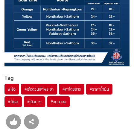
Tag
#
เรือ
#
เรือด่วนเจ้าพระยา
#
ค่าโดยสาร
#
ราคาน้ำมัน
#
ดีเซล
#
เดินทาง
#
คมนาคม