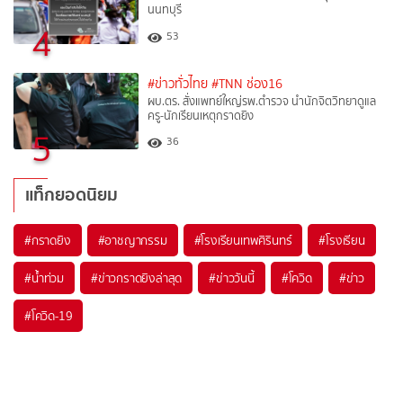
นนทบุรี
4
53
#ข่าวทั่วไทย
#TNN ช่อง16
ผบ.ตร. สั่งแพทย์ใหญ่รพ.ตำรวจ นำนักจิตวิทยาดูแล
ครู-นักเรียนเหตุกราดยิง
5
36
แท็กยอดนิยม
#
กราดยิง
#
อาชญากรรม
#
โรงเรียนเทพศิรินทร์
#
โรงเรียน
#
น้ำท่วม
#
ข่าวกราดยิงล่าสุด
#
ข่าววันนี้
#
โควิด
#
ข่าว
#
โควิด-19