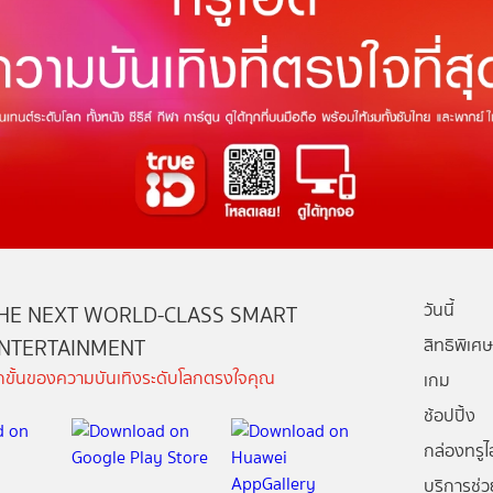
วันนี้
HE NEXT WORLD-CLASS SMART
NTERTAINMENT
สิทธิพิเศษ
ีกขั้นของความบันเทิงระดับโลกตรงใจคุณ
เกม
ช้อปปิ้ง
กล่องทรูไอ
บริการช่ว