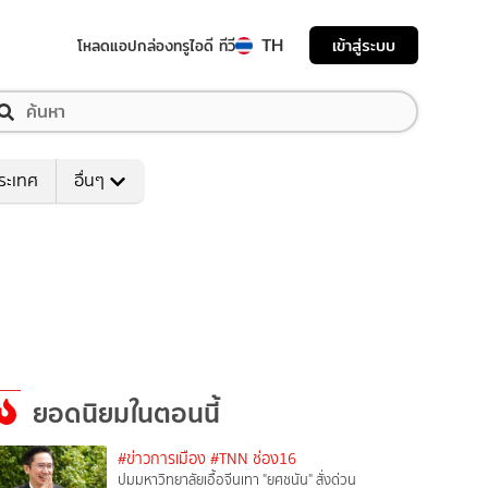
TH
เข้าสู่ระบบ
โหลดแอป
กล่องทรูไอดี ทีวี
ระเทศ
อื่นๆ
ยอดนิยมในตอนนี้
#ข่าวการเมือง
#TNN ช่อง16
ปมมหาวิทยาลัยเอื้อจีนเทา "ยศชนัน" สั่งด่วน