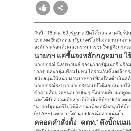
วันนี้ ( 18 พ.ค. 69 )รัฐบาลเปิดโต๊ะแถลง เคลียร
ประเทศ ยืนยันนายกรัฐมนตรีไม่มีเจตนาหนุนภาค
องค์กร พร้อมตั้งคณะกรรมการชุดใหญ่ดึงภาคเอ
นายกฯ แค่ชี้แจงหลักกฎหมาย ไร
นายปกรณ์ นิลประพันธ์ รองนายกรัฐมนตรี พร้
: กกร. และกลุ่มเพื่อนไม่ทน ได้ร่วมกันชี้แจงถึ
สนับสนุนให้หน่วยงานราชการฟ้องร้องดำเนินคดีกั
นายปกรณ์ระบุว่า นายกรัฐมนตรีได้มอบหมายให้
คำถามสื่อมวลชนอย่างสั้น ๆ ซึ่งท่านเพียงแต่พู
และได้รับความเสียหาย ก็เป็นสิทธิที่จะปกป้อ
"นายกรัฐมนตรีไม่ได้มีเจตนาที่จะสนับสนุนให้มี
(SLAPP) แต่อย่างใด" นายปกรณ์กล่าวเน้นย้ำ
คลอดคำสั่งตั้ง "คตท." ดึงบิ๊กเ