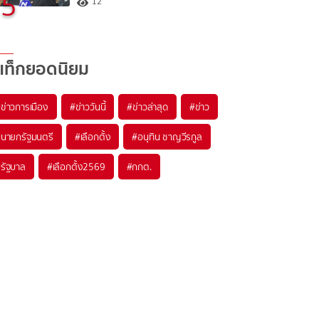
5
12
แท็กยอดนิยม
#
ข่าวการเมือง
#
ข่าววันนี้
#
ข่าวล่าสุด
#
ข่าว
#
นายกรัฐมนตรี
#
เลือกตั้ง
#
อนุทิน ชาญวีรกูล
#
รัฐบาล
#
เลือกตั้ง2569
#
กกต.