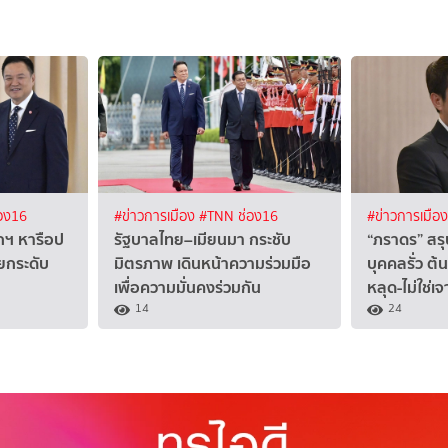
อง16
#ข่าวการเมือง
#TNN ช่อง16
#ข่าวการเมือ
กฯ หารือป
รัฐบาลไทย–เมียนมา กระชับ
“ภราดร” สรุ
ายกระดับ
มิตรภาพ เดินหน้าความร่วมมือ
บุคคลรั่ว ต
เพื่อความมั่นคงร่วมกัน
หลุด-ไม่ใช่เ
14
24