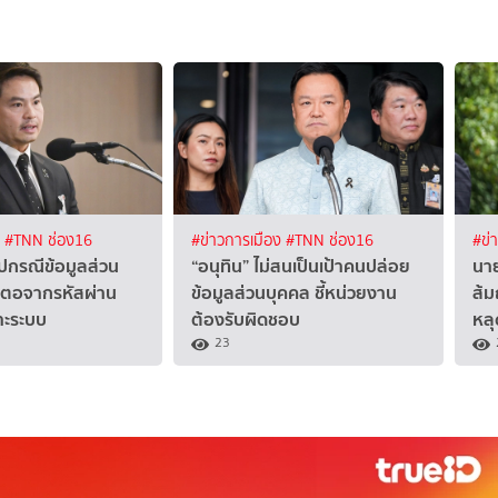
ง
#TNN ช่อง16
#ข่าวการเมือง
#TNN ช่อง16
#ข่
ปกรณีข้อมูลส่วน
“อนุทิน” ไม่สนเป็นเป้าคนปล่อย
นาย
้นตอจากรหัสผ่าน
ข้อมูลส่วนบุคคล ชี้หน่วยงาน
ส้ม
จาะระบบ
ต้องรับผิดชอบ
หลุ
23