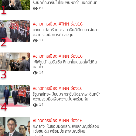
รับนักศึกษาจีนในไทย พบผิดดำเนินคดีทันที
1
82
#ข่าวการเมือง
#TNN ช่อง16
นายกฯ ต้อนรับประธานาธิบดีเมียนมา จับตา
ความร่วมมือการค้า-ลงทุน
2
17
#ข่าวการเมือง
#TNN ช่อง16
“พิพัฒน์“ ลุยรัสเซีย ศึกษาโมเดลรถไฟใต้ดิน
มอสโก
3
14
#ข่าวการเมือง
#TNN ช่อง16
รัฐบาลไทย–เมียนมา กระชับมิตรภาพ เดินหน้า
ความร่วมมือเพื่อความมั่นคงร่วมกัน
4
14
#ข่าวการเมือง
#TNN ช่อง16
ก.กลาง เห็นชอบมติกสถ. ยกเลิกบัญชีผู้สอบ
แข่งขันเดิม พร้อมประกาศบัญชีใหม่