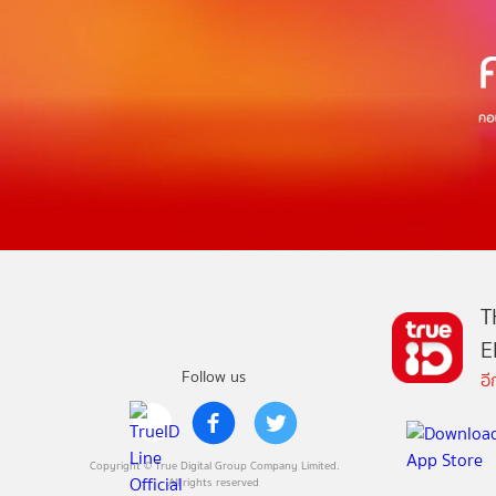
T
E
Follow us
อ
Copyright © True Digital Group Company Limited.
All rights reserved