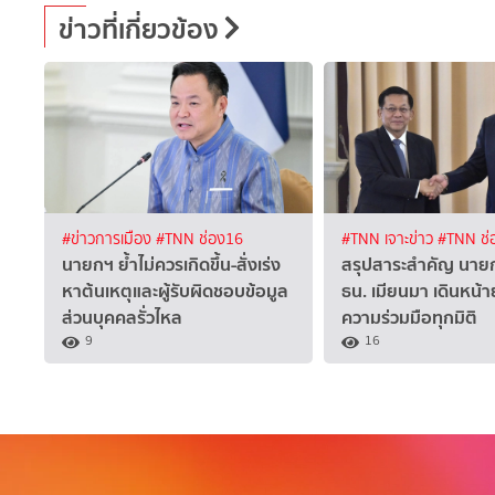
ข่าวที่เกี่ยวข้อง
#ข่าวการเมือง
#TNN ช่อง16
#TNN เจาะข่าว
#TNN ช่
นายกฯ ย้ำไม่ควรเกิดขึ้น-สั่งเร่ง
สรุปสาระสำคัญ นาย
หาต้นเหตุและผู้รับผิดชอบข้อมูล
ธน. เมียนมา เดินหน้
ส่วนบุคคลรั่วไหล
ความร่วมมือทุกมิติ
9
16