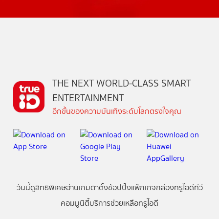
THE NEXT WORLD-CLASS SMART
ENTERTAINMENT
อีกขั้นของความบันเทิงระดับโลกตรงใจคุณ
วันนี้
ดู
สิทธิพิเศษ
อ่าน
เกม
ตาตั้ง
ช้อปปิ้ง
แพ็กเกจ
กล่องทรูไอดีทีวี
คอมมูนิตี้
บริการช่วยเหลือทรูไอดี