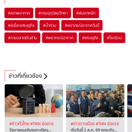
#
สภาพอากาศ
#
กรมอุตุนิยมวิทยา
#
ฝนตกหนัก
#
ย่อโลกเศรษฐกิจ
#
น้ำท่วม
#
พยากรณ์อากาศวันนี้
#
การตลาดเงินล้าน
#
พยากรณ์อากาศ
#
เศรษฐกิจ
#
โลกร้อน
ข่าวที่เกี่ยวข้อง
#ข่าวทั่วไทย
#TNN ช่อง16
#ข่าวการเมือง
#TNN ช่อง16
รัฐบาลคุมเข้มจดทะเบียน…
เริ่มวันนี้ 1 ส.ค. 69 ยกระดับ…