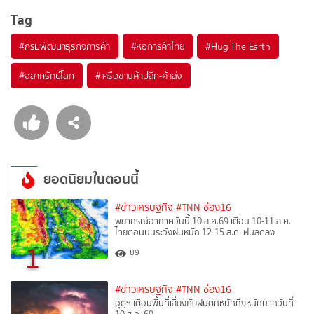
Tag
#
กรมพัฒนาธุรกิจการค้า
#
หอการค้าไทย
#
Hug The Earth
#
ฉลากรักษ์โลก
#
เครือข่ายค้าปลีก-ค้าส่ง
ยอดนิยมในตอนนี้
#ข่าวเศรษฐกิจ
#TNN ช่อง16
พยากรณ์อากาศวันนี้ 10 ส.ค.69 เตือน 10-11 ส.ค.
ไทยตอนบนระวังฝนหนัก 12-15 ส.ค. ฝนลดลง
1
89
#ข่าวเศรษฐกิจ
#TNN ช่อง16
อุตุฯ เตือนพื้นที่เสี่ยงภัยฝนตกหนักถึงหนักมากวันที่