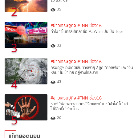
10 ส.ค. 69
2
35
#ข่าวเศรษฐกิจ
#TNN ช่อง16
ทำไม "เซ็นทรัล รีเทล" ซื้อ MaxValu ปั้นเป็น Tops
3
32
#ข่าวเศรษฐกิจ
#TNN ช่อง16
กรมอุตุฯ อัปเดตเส้นทางพายุ 2 ลูก “ดอลฟิน” และ “จัน
หอม” ไม่เข้าไทย-อยู่ห่างไกลมาก
4
43
#ข่าวเศรษฐกิจ
#TNN ช่อง16
หยุด! "ฟอกขาวฆาตกร" จิตแพทย์แนะ "เข้าใจ" ได้ แต่
ไม่มีสิทธิ์ทำร้ายใคร
5
20
แท็กยอดนิยม