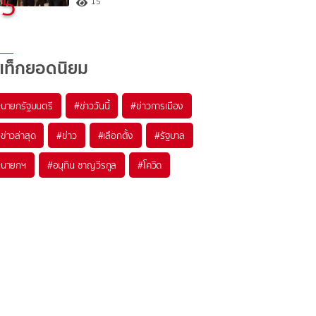
5
15
แท็กยอดนิยม
#
นายกรัฐมนตรี
#
ข่าววันนี้
#
ข่าวการเมือง
#
ข่าวล่าสุด
#
ข่าว
#
เลือกตั้ง
#
รัฐบาล
#
นายกฯ
#
อนุทิน ชาญวีรกูล
#
โควิด