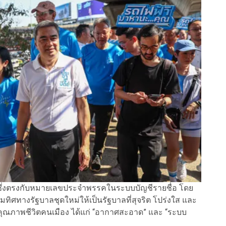
ม ซึ่งตรงกับหมายเลขประจำพรรคในระบบบัญชีรายชื่อ โดย
ิศทางรัฐบาลชุดใหม่ให้เป็นรัฐบาลที่สุจริต โปร่งใส และ
ุณภาพชีวิตคนเมือง ได้แก่ “อากาศสะอาด” และ “ระบบ