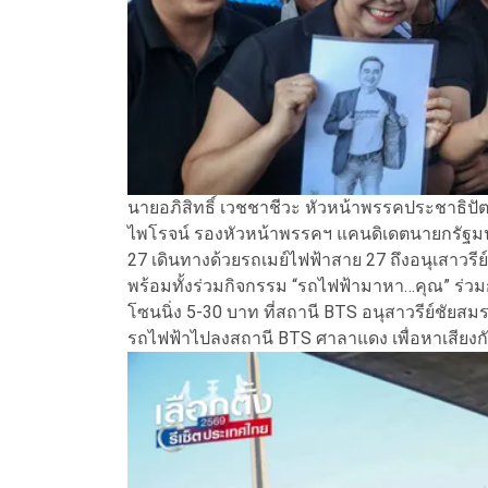
นายอภิสิทธิ์ เวชชาชีวะ หัวหน้าพรรคประชาธิปั
ไพโรจน์ รองหัวหน้าพรรคฯ แคนดิเดตนายกรัฐมนต
27 เดินทางด้วยรถเมย์ไฟฟ้าสาย 27 ถึงอนุเสาวรี
พร้อมทั้งร่วมกิจกรรม “รถไฟฟ้ามาหา…คุณ” ร่ว
โซนนิ่ง 5-30 บาท ที่สถานี BTS อนุสาวรีย์ชัยส
รถไฟฟ้าไปลงสถานี BTS ศาลาแดง เพื่อหาเสียง