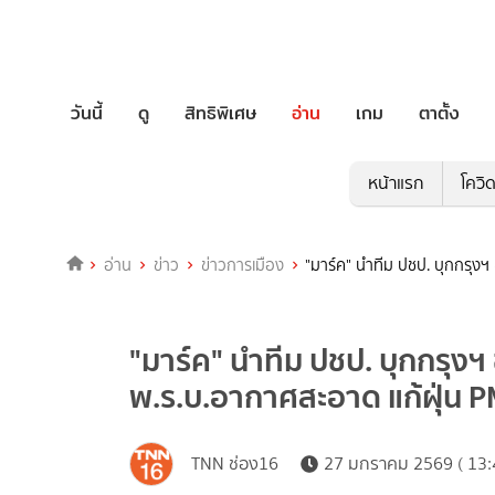
วันนี้
ดู
สิทธิพิเศษ
อ่าน
เกม
ตาตั้ง
หน้าแรก
โควิ
อ่าน
ข่าว
ข่าวการเมือง
"มาร์ค" นำทีม ปชป. บุกกรุงฯ
"มาร์ค" นำทีม ปชป. บุกกรุงฯ
พ.ร.บ.อากาศสะอาด แก้ฝุ่น P
TNN ช่อง16
27 มกราคม 2569 ( 13: