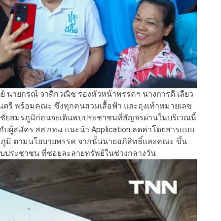
ตย์ นายกรณ์ จาติกวณิช รองหัวหน้าพรรคฯ นางการดี เลียว
รี พร้อมคณะ ซึ่งทุกคนสวมเสื้อฟ้า และถุงเท้าหมายเลข
ย์ชัยสมรภูมิก่อนจะเดินพบประชาชนที่สัญจรผ่านในบริเวณนี้
มกับผู้สมัคร สส.กทม แนะนำ Application ลดค่าโดยสารแบบ
มรภูมิ ตามนโยบายพรรค จากนั้นนายอภิสิทธิ์และคณะ ขึ้น
กับประชาชน ที่ซอยละลายทรัพย์ในช่วงกลางวัน