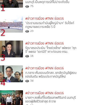
นนทบุรี เป็นเหตุการณ์ที่ไม่น่าจะเกิดขึ้น
1
75
#ข่าวการเมือง
#TNN ช่อง16
"ประธานชมรมกำนันผู้ใหญ่บ้านฯ” รับได้แก้
กฎหมายลดวาระเหลือ 5 ปี
2
23
#ข่าวการเมือง
#TNN ช่อง16
รัฐบาลรอประเมิน "ไทยช่วยไทย" เฟสแรก "ศุภ
จี" เผยรอ "เอกนิติ" เคาะก่อนชง ครม.
3
16
#ข่าวการเมือง
#TNN ช่อง16
ก.กลาง เห็นชอบมติกสถ. ยกเลิกบัญชีผู้สอบ
แข่งขันเดิม พร้อมประกาศบัญชีใหม่
4
34
#ข่าวการเมือง
#TNN ช่อง16
นายกฯ ลงพื้นที่โรงเรียนเทพศิรินทร์ นนทบุรี
ยอดผู้เสียชีวิตล่าสุด 8 ราย