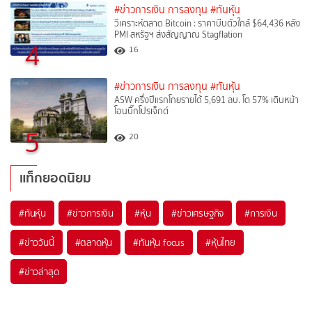
#ข่าวการเงิน การลงทุน
#ทันหุ้น
วิเคราะห์ตลาด Bitcoin : ราคาบีบตัวใกล้ $64,436 หลัง
PMI สหรัฐฯ ส่งสัญญาณ Stagflation
4
16
#ข่าวการเงิน การลงทุน
#ทันหุ้น
ASW ครึ่งปีแรกโกยรายได้ 5,691 ลบ. โต 57% เดินหน้า
โอนบิ๊กโปรเจ็กต์
5
20
แท็กยอดนิยม
#
ทันหุ้น
#
ข่าวการเงิน
#
หุ้น
#
ข่าวเศรษฐกิจ
#
การเงิน
#
ข่าววันนี้
#
ตลาดหุ้น
#
ทันหุ้น focus
#
หุ้นไทย
#
ข่าวล่าสุด