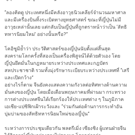
“ลองคิดดู ประเทศหนึ่งมีคลังอาวุธนิวเคลียร์จำนวนมหาศาล
และมีเครื่องบินทิ้งระเบิดทางยุทธศาสตร์ ขณะที่ญี่ปุ่นไม่มี
อาวุธเหล่านั้นเลย แต่กลับเป็นญี่ปุ่นที่ถูกตราหน้าว่าเป็น ‘ลัทธิ
ทหารนิยมใหม่’ อย่างนั้นหรือ?”
โคอิซูมิย้ำว่า ประวัติศาสตร์ของญี่ปุ่นนับตั้งแต่สิ้นสุด
สงครามโลกครั้งที่สองเป็นเครื่องพิสูจน์ได้ด้วยตัวเอง โดย
ญี่ปุ่นยึดมั่นในกฎหมายระหว่างประเทศและกฎบัตร
สหประชาชาติ รวมทั้งมุ่งรักษาระเบียบระหว่างประเทศที่ “เสรี
และเปิดกว้าง”
อย่างไรก็ตาม จีนยังคงแสดงความกังวลต่อทิศทางด้านความ
มั่นคงของญี่ปุ่น โดยเมื่อเดือนพฤษภาคมที่ผ่านมา กระทรวง
การต่างประเทศจีนได้เรียกร้องให้ประเทศต่าง ๆ ในภูมิภาค
เอเชีย-แปซิฟิกเฝ้าระวังและ “ร่วมกันต่อต้านการกระทำอัน
บุ่มบ่ามของลัทธิทหารนิยมใหม่ของญี่ปุ่น”
ระหว่างการประชุมเดียวกัน พลตรีเมิ่ง เซียงชิง ผู้แทนฝ่ายจีน