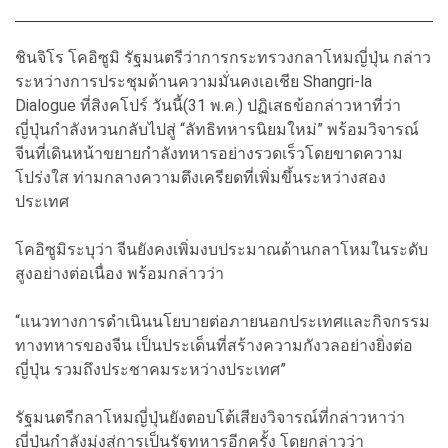
ชินจิโร โคอิซูมิ รัฐมนตรีว่าการกระทรวงกลาโหมญี่ปุ่น กล่าว
ระหว่างการประชุมด้านความมั่นคงเอเชีย Shangri-la
Dialogue ที่สิงคโปร์ วันนี้(31 พ.ค.) ปฏิเสธข้อกล่าวหาที่ว่า
ญี่ปุ่นกำลังหวนกลับไปสู่ “ลัทธิทหารนิยมใหม่” พร้อมวิจารณ์
จีนที่เดินหน้าขยายกำลังทหารอย่างรวดเร็วโดยขาดความ
โปร่งใส ท่ามกลางความตึงเครียดที่เพิ่มขึ้นระหว่างสอง
ประเทศ
โคอิซูมิระบุว่า จีนยังคงเพิ่มงบประมาณด้านกลาโหมในระดับ
สูงอย่างต่อเนื่อง พร้อมกล่าวว่า
“แนวทางการดำเนินนโยบายต่อภายนอกประเทศและกิจกรรม
ทางทหารของจีน เป็นประเด็นที่สร้างความกังวลอย่างยิ่งต่อ
ญี่ปุ่น รวมถึงประชาคมระหว่างประเทศ”
รัฐมนตรีกลาโหมญี่ปุ่นยังตอบโต้เสียงวิจารณ์ที่กล่าวหาว่า
ญี่ปุ่นกำลังมุ่งสู่การเป็นรัฐทหารอีกครั้ง โดยกล่าวว่า