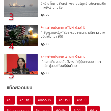
อิหร่าน-โอมาน คืบหน้าเจรจาฮอร์มุซ ร่างข้อตกลงเปิด
ทางอิหร่านคุมเรือ
3
20
#ข่าวต่างประเทศ
#TNN ช่อง16
"คลังจรวดสหรัฐฯ" ร่อยหรอจากสงครามอิหร่าน บาง
ชนิดใช้ไปกว่า 80%
4
15
#ข่าวต่างประเทศ
#TNN ช่อง16
น้องสาวคิม จอง-อึน วิจารณ์ ญี่ปุ่นทดสอบ โทมา
ฮอว์ค ขู่ตอบโต้จนญี่ปุ่นเสียใจ
5
15
แท็กยอดนิยม
#
จีน
#
สหรัฐฯ
#
โควิด-19
#
อิหร่าน
#
ทรัมป์
#
ข่าวต่างประเทศ
#
สงคราม
#
รัสเซีย
#
ญี่ปุ่น
#
ข่าว