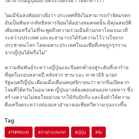
ได้วิจารณ์ญี่ปุ่นอย่างตรงไปตรงมา โดยกล่าวว่า
“ผมมีข้อสงสัยอย่างยิ่งว่า ประเทศที่ยังไม่สามารถกำจัดมรดก
อันเป็นพิษจากลัทธิทหารนิยมได้อย่างหมดจดนั้น มีคุณสมบัติ
เพียงพอหรือไม่ที่จะพูดถึงความร่วมมือด้านกลาโหมบนเวที
ระหว่างประเทศ และจะสามารถได้รับความไว้วางใจจาก
ประชาคมโลก โดยเฉพาะประเทศในเอเชียที่เคยถูกรุกราน
จากญี่ปุ่นได้หรือไม่”
ความสัมพันธ์ระหว่างญี่ปุ่นและจีนตกต่ำลงสู่ระดับที่เลวร้าย
ที่สุดในรอบหลายปี หลังจาก ซานาเอะ ทาคาอิจิ นายก
รัฐมนตรีญี่ปุ่น เตือนเมื่อเดือนพฤศจิกายนว่า หากจีนเปิดฉาก
โจมตีไต้หวันในอนาคต ญี่ปุ่นอาจต้องตอบสนองทางทหาร ซึ่ง
สร้างความไม่พอใจอย่างมากให้กับปักกิ่ง และยิ่งทำให้ความ
ตึงเครียดระหว่างสองมหาอำนาจเอเชียทวีความรุนแรงขึ้น
Tag
#
TNNWorld
#
ข่าวต่างประเทศ
#
ญี่ปุ่น
#
จีน