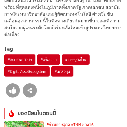
แต่เป็นหนึ่งในประเทศที่มี “โครงสร้างพื้นฐาน” และ “ศักยภาพ”
พร้อมที่สุดแห่งหนึ่งในภูมิภาคทั้งภาครัฐ ภาคเอกชน สถาบัน
การเงิน มหาวิทยาลัย และผู้พัฒนาเทคโนโลยี ต่างเริ่มขับ
เคลื่อนอุตสาหกรรมนี้ในทิศทางเดียวกันมากขึ้น ขณะที่ความ
สนใจจากผู้เล่นระดับโลกก็เริ่มหลั่งไหลเข้าสู่ประเทศไทยอย่าง
ต่อเนื่อง
Tag
#
สินทรัพย์ดิจิทัล
#
บล็อกเชน
#
เศรษฐกิจไทย
#
DigitalAssetEcosystem
#
นักลงทุน
ยอดนิยมในตอนนี้
#ข่าวเศรษฐกิจ
#TNN ช่อง16