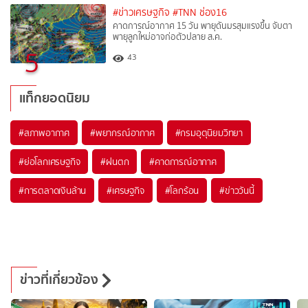
#ข่าวเศรษฐกิจ
#TNN ช่อง16
คาดการณ์อากาศ 15 วัน พายุดันมรสุมแรงขึ้น จับตา
พายุลูกใหม่อาจก่อตัวปลาย ส.ค.
5
43
แท็กยอดนิยม
#
สภาพอากาศ
#
พยากรณ์อากาศ
#
กรมอุตุนิยมวิทยา
#
ย่อโลกเศรษฐกิจ
#
ฝนตก
#
คาดการณ์อากาศ
#
การตลาดเงินล้าน
#
เศรษฐกิจ
#
โลกร้อน
#
ข่าววันนี้
ข่าวที่เกี่ยวข้อง