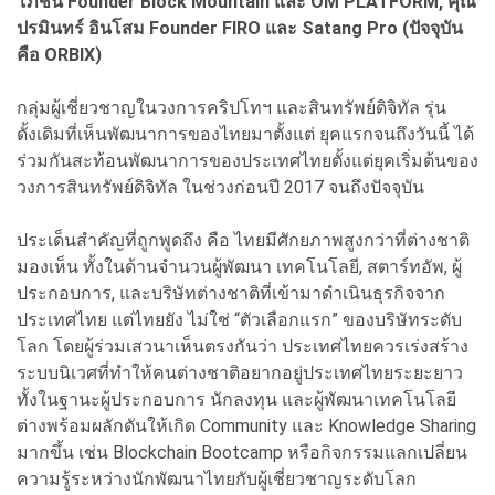
โภชน์ Founder Block Mountain และ OM PLATFORM, คุณ
ปรมินทร์ อินโสม Founder FIRO และ Satang Pro (ปัจจุบัน
คือ ORBIX)
กลุ่มผู้เชี่ยวชาญในวงการคริปโทฯ และสินทรัพย์ดิจิทัล รุ่น
ดั้งเดิมที่เห็นพัฒนาการของไทยมาตั้งแต่ ยุคแรกจนถึงวันนี้ ได้
ร่วมกันสะท้อนพัฒนาการของประเทศไทยตั้งแต่ยุคเริ่มต้นของ
วงการสินทรัพย์ดิจิทัล ในช่วงก่อนปี 2017 จนถึงปัจจุบัน
ประเด็นสำคัญที่ถูกพูดถึง คือ ไทยมีศักยภาพสูงกว่าที่ต่างชาติ
มองเห็น ทั้งในด้านจำนวนผู้พัฒนา เทคโนโลยี, สตาร์ทอัพ, ผู้
ประกอบการ, และบริษัทต่างชาติที่เข้ามาดำเนินธุรกิจจาก
ประเทศไทย แต่ไทยยัง ไม่ใช่ “ตัวเลือกแรก” ของบริษัทระดับ
โลก โดยผู้ร่วมเสวนาเห็นตรงกันว่า ประเทศไทยควรเร่งสร้าง
ระบบนิเวศที่ทำให้คนต่างชาติอยากอยู่ประเทศไทยระยะยาว
ทั้งในฐานะผู้ประกอบการ นักลงทุน และผู้พัฒนาเทคโนโลยี
ต่างพร้อมผลักดันให้เกิด Community และ Knowledge Sharing
มากขึ้น เช่น Blockchain Bootcamp หรือกิจกรรมแลกเปลี่ยน
ความรู้ระหว่างนักพัฒนาไทยกับผู้เชี่ยวชาญระดับโลก