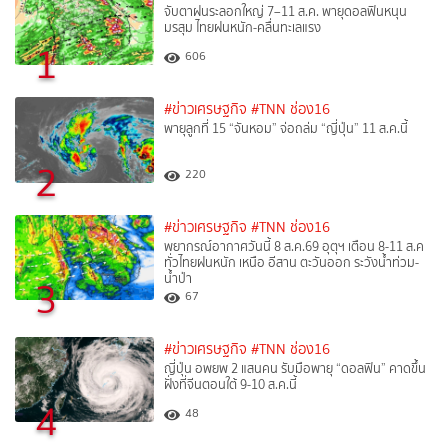
จับตาฝนระลอกใหญ่ 7–11 ส.ค. พายุดอลฟินหนุน
มรสุม ไทยฝนหนัก-คลื่นทะเลแรง
1
606
#ข่าวเศรษฐกิจ
#TNN ช่อง16
พายุลูกที่ 15 “จันหอม” จ่อถล่ม “ญี่ปุ่น” 11 ส.ค.นี้
2
220
#ข่าวเศรษฐกิจ
#TNN ช่อง16
พยากรณ์อากาศวันนี้ 8 ส.ค.69 อุตุฯ เตือน 8-11 ส.ค
ทั่วไทยฝนหนัก เหนือ อีสาน ตะวันออก ระวังน้ำท่วม-
น้ำป่า
3
67
#ข่าวเศรษฐกิจ
#TNN ช่อง16
ญี่ปุ่น อพยพ 2 แสนคน รับมือพายุ “ดอลฟิน” คาดขึ้น
ฝั่งที่จีนตอนใต้ 9-10 ส.ค.นี้
4
48