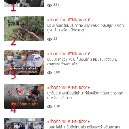
1
221
#ข่าวทั่วไทย
#TNN ช่อง16
ขอนแก่นเตรียมประกาศพื้นที่ภัยพิบัติ "หลุมยุบ" 7 จุดที่
ภูผาม่าน พร้อมเปิดสาเหตุ
2
42
#ข่าวทั่วไทย
#TNN ช่อง16
ชื่นชม! ยายวัย 70 ปีเก็บเงินได้ 3 หมื่นรีบแจ้งจนท.
ล่าสุดเจอเจ้าของแล้ว
3
1.8K
#ข่าวทั่วไทย
#TNN ช่อง16
น่าชื่นชม! พลเมืองดีเล่านาทีช่วยชีวิตหญิงสาวกระโดด
น้ำหวังฆ่าตัวตาย
4
2.3K
#ข่าวทั่วไทย
#TNN ช่อง16
“ฮลุน โซโล่” กลับถึงไทยแล้ว เตรียมส่งร่างชันสูตรหา