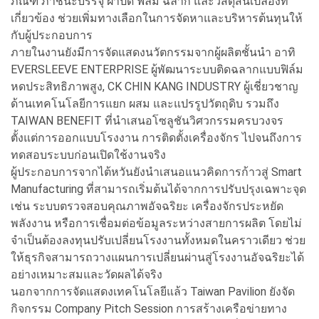
ภัณฑ์ ภาชนะบรรจุ ฝาปิด ฟิล์ม ฉลาก และวัสดุสิ้นเปลืองที่
เกี่ยวข้อง ช่วยเพิ่มทางเลือกในการจัดหาและบริหารต้นทุนให้
กับผู้ประกอบการ
ภายในงานยังมีการจัดแสดงนวัตกรรมจากผู้ผลิตชั้นนำ อาทิ
EVERSLEEVE ENTERPRISE ผู้พัฒนาระบบติดฉลากแบบฟิล์ม
หดประสิทธิภาพสูง, CK CHIN KANG INDUSTRY ผู้เชี่ยวชาญ
ด้านเทคโนโลยีการแยก ผสม และแปรรูปวัตถุดิบ รวมถึง
TAIWAN BENEFIT ที่นำเสนอโซลูชันวิศวกรรมครบวงจร
ตั้งแต่การออกแบบโรงงาน การติดตั้งเครื่องจักร ไปจนถึงการ
ทดสอบระบบก่อนเปิดใช้งานจริง
ผู้ประกอบการจากไต้หวันยังนำเสนอแนวคิดการก้าวสู่ Smart
Manufacturing ที่สามารถเริ่มต้นได้จากการปรับปรุงเฉพาะจุด
เช่น ระบบตรวจสอบคุณภาพอัจฉริยะ เครื่องจักรประหยัด
พลังงาน หรือการเชื่อมต่อข้อมูลระหว่างสายการผลิต โดยไม่
จำเป็นต้องลงทุนปรับเปลี่ยนโรงงานทั้งหมดในคราวเดียว ช่วย
ให้ธุรกิจสามารถวางแผนการเปลี่ยนผ่านสู่โรงงานอัจฉริยะได้
อย่างเหมาะสมและวัดผลได้จริง
นอกจากการจัดแสดงเทคโนโลยีแล้ว Taiwan Pavilion ยังจัด
กิจกรรม Company Pitch Session การสร้างเครือข่ายทาง