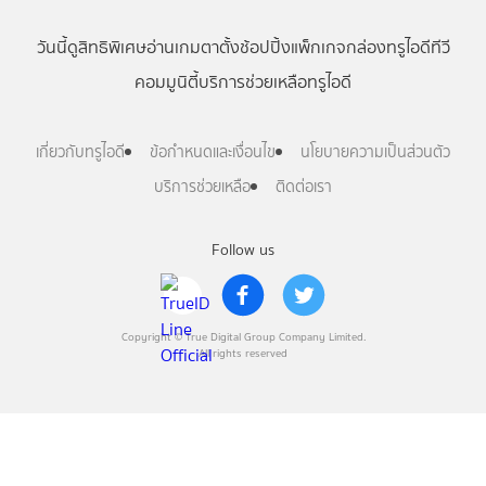
วันนี้
ดู
สิทธิพิเศษ
อ่าน
เกม
ตาตั้ง
ช้อปปิ้ง
แพ็กเกจ
กล่องทรูไอดีทีวี
คอมมูนิตี้
บริการช่วยเหลือทรูไอดี
เกี่ยวกับทรูไอดี
ข้อกำหนดและเงื่อนไข
นโยบายความเป็นส่วนตัว
บริการช่วยเหลือ
ติดต่อเรา
Follow us
Copyright © True Digital Group Company Limited.
All rights reserved