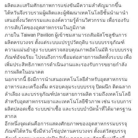
ผลิตและเสริมศักยภาพการแข่งขันมีความสำคัญมากขึ้น
ไต้หวันจึงรวบรวมผู้ผลิตและผู้พัฒนาเทคโนโลยีชั้นนำมานำ
เสนอทั้งนวัตกรรมและองค์ความรู้ด้านวิศวกรรม เพื่อรองรับ
การเติบโตของอุตสาหกรรมในภูมิภาค
ภายใน Taiwan Pavilion ผู้เข้าชมสามารถสัมผัสโซลูชันการ
ผลิตครบวงจร ตั้งแต่ระบบแปรรูปวัตถุดิบ ระบบบรรจุภัณฑ์
ความแม่นยำสูง ระบบตรวจสอบคุณภาพอัตโนมัติ ระบบบรรจุ
ภัณฑ์อัจฉริยะ ไปจนถึงการเชื่อมต่อสายการผลิตทั้งระบบ เพื่อ
เพิ่มประสิทธิภาพการดำเนินงานและรองรับการขยายกำลัง
การผลิตในอนาคต
นอกจากนี้ ยังมีการนำเสนอเทคโนโลยีสำหรับอุตสาหกรรม
อาหารและเครื่องดื่ม ครอบคลุมระบบบรรจุ ปิดผนึก ติดฉลาก
ลำเลียง และบรรจุภัณฑ์ปลายสายการผลิต รวมถึงเทคโนโลยี
สำหรับอุตสาหกรรมยาและเทคโนโลยีชีวภาพ เช่น ระบบการ
ผลิตปลอดเชื้อ ระบบฆ่าเชื้อ และระบบบำบัดน้ำที่ได้มาตรฐาน
สากล
อีกหนึ่งจุดเด่นคือการแสดงศักยภาพของอุตสาหกรรมบรรจุ
ภัณฑ์ไต้หวัน ซึ่งมีห่วงโซ่อุปทานครบวงจร ตั้งแต่วัสดุบรรจุ