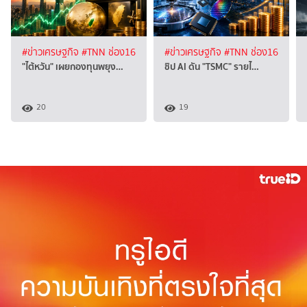
#ข่าวเศรษฐกิจ
#TNN ช่อง16
#ข่าวเศรษฐกิจ
#TNN ช่อง16
"ไต้หวัน" เผยกองทุนพยุง…
ชิป AI ดัน "TSMC" รายไ…
20
19