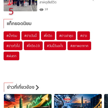
สาเหตุเสียชีวิต
5
18
แท็กยอดนิยม
#
น้ำท่วม
#
ข่าววันนี้
#
โควิด
#
ข่าวล่าสุด
#
ข่าว
#
ข่าวทั่วไป
#
โควิด-19
#
วันนี้วันอะไร
#
สภาพอากาศ
#
ฝนตก
ข่าวที่เกี่ยวข้อง